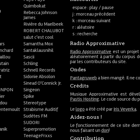
Quimbokat
espace : play / pause
u
Rebecca Johnson
j : morceau précédent
James
k : morceau suivant
Rivière du Maelbeek
r : aléatoire
ROBERT CHALUBOT
s : recherche
salut c'est cool
Radio Approximative
rs
Samantha Mox
anchard
Santaklausnihil
Radio Approximative
est un projet
aléatoirement à partir du corpus 
aillou
Sascii
par les contributeurs du site.
utain
Schling
Ondes
atriz
Schnell Records
t
Sidonie Absolon
Pantagruweb
a bien mangé. Il ne co
Sinead O'Connick Jr.
Crédits
PiNPON
Singeon
Musique Approximative est déve
ier
Spike
Pastis Hosting
. Le code source du 
bdou
Stereotype
Le
logo
a été créé par
Iris Veverka
.
entemoult
Strabisme Auditif
Sudètes FM
Aidez-nous !
SUDORI
Le fonctionnement de ce site dem
anik
Superpromotion
nous faisant un
don
!
TeenageFrxxs
Contribution