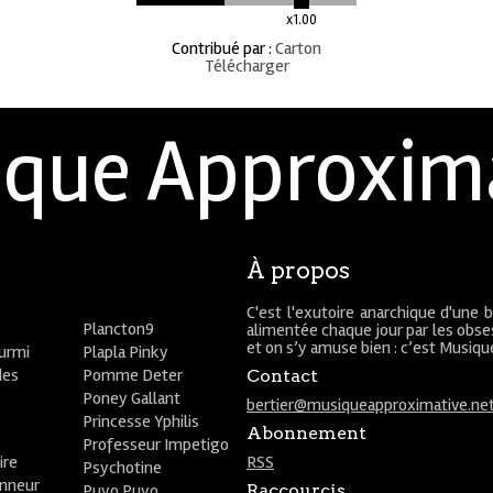
x1.00
Contribué par
:
Carton
Télécharger
que Approxim
À propos
C'est l'exutoire anarchique d'une 
Plancton9
alimentée chaque jour par les obses
et on s’y amuse bien : c’est Musiq
ourmi
Plapla Pinky
des
Pomme Deter
Contact
Poney Gallant
bertier@musiqueapproximative.ne
Princesse Yphilis
Abonnement
Professeur Impetigo
ire
RSS
Psychotine
onneur
Puyo Puyo
Raccourcis