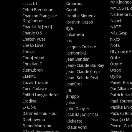
Mr Kindhoo
ccccctrl
Grôprout
MYCOSTE
Céleri Electrique
Gumbi
Nadine Gra
Chanson Française
Hopital Sinueux
Dégénérée
Napel
Ibrahim Kazoo
Chantal Affectif
NATE
ilya
Charlie O.S
Nils Gasp
Inkamera
Chaton Pute
nixxx
Iris
Cheap Love
Nota
Jacques Cochise
Cheval
Olympe 69
Jambonbill
Chouferbad
Otite
Jean Bender
Christian F
Otqrie
Jean-Claude Blu Ray
clem2bron
Otrox
Jean-Claude Crépir
CLNMC
Oyibo
Jean-Seb du Réal
Clovis Trouille
Panier Pian
JeanCroc
Coco Cadavre
Par Allianc
JIJI
Colibri Languedefer
Patrick Har
jknppp
Crodina
Paul Tourn
Johan
C•)_(•C
Paxille Enr
John Danger
Damned Frau Frau
Pazuzu Rob
KARIM JACKSON
Deehowyou
Peau(x) Mo
Kickette
Denni Montono
Pierre-Gui
Klaus Vomi