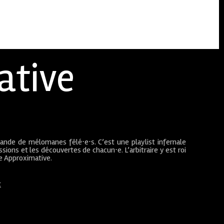
ative
bande de mélomanes fêlé⋅e⋅s. C’est une playlist infernale
sions et les découvertes de chacun⋅e. L’arbitraire y est roi
ue Approximative.
t