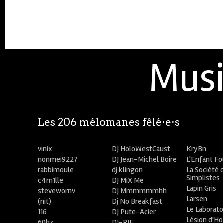
Musi
Les 206 mélomanes fêlé⋅e⋅s
vinix
DJ HoloWestCaust
KryBn
nonmei9227
DJ Jean-Michel Boire
L'Enfant F
rabbimoule
dj klingon
La Société 
Simplistes
c4m1lle
DJ MiX Me
Lapin Gris
stevewornv
DJ Mmmmmmhh
Larsen
(nit)
Dj No Breakfast
Le Laborato
116
DJ Pute-Acier
Lésion d'H
60hz
DJ-PIE