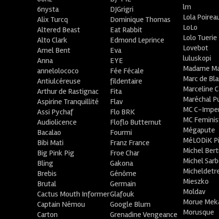
lm
6nysta
DJGrigri
Lola Poirea
Alix Turcq
Dominique Thomas
LoLo
Altered Beast
Eat Rabbit
Lolo Tuerie
Alto Clark
Edmond Leprince
Lovebot
Amel Bent
Eva
luluskopi
Anna
EYE
Madame Ma
annelolococo
Fée Fécale
Marc de Bl
Antiulcéreuse
fildentaire
Marceline C
Arthur de Rastignac
Fita
Maréchal P
Aspirine Tranquillité
Flav
MC C-Imper
Assi Pychaf
Flo BRK
MC Feminis
Audiolicence
Floflo Butternut
Mégapute
Bacalao
Fourmi
MéLODiK 
Bibi Mati
Franz France
Michel Bert
Big Pink Pig
Froe Char
Michel Sar
Bling
Gakona
Micheldetr
Brebis
Génôme
Mieszko
Brutal
Germain
Moldav
Cactus Mouth Informer
Glafouk
Morue Mek
Captain Némou
Google Blum
Morusque
Carton
Grenadine Vengeance