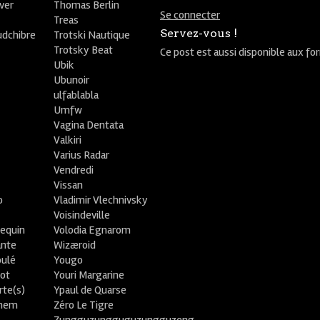
ver
Thomas Berlin
Se connecter
R
Treas
Servez-vous !
udchibre
Trotski Nautique
Trotsky Beat
Ce post est aussi disponible aux fo
Ubik
Ubunoir
ulfablabla
Umfw
Vagina Dentata
Valkiri
Varius Radar
Vendredi
Vissan
o
Vladimir Vlechnivsky
e
Voisindeville
lequin
Volodia Egnarom
ante
Wizæroid
oulé
Yougo
ot
Youri Margarine
rte(s)
Ypaul de Quarse
lhem
Zéro Le Tigre