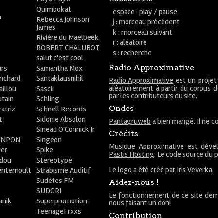
Quimbokat
espace : play / pause
u
Rebecca Johnson
j : morceau précédent
James
k : morceau suivant
Rivière du Maelbeek
r : aléatoire
ROBERT CHALUBOT
s : recherche
salut c'est cool
Radio Approximative
rs
Samantha Mox
anchard
Santaklausnihil
Radio Approximative
est un projet
aléatoirement à partir du corpus 
aillou
Sascii
par les contributeurs du site.
utain
Schling
Ondes
atriz
Schnell Records
t
Sidonie Absolon
Pantagruweb
a bien mangé. Il ne co
Sinead O'Connick Jr.
Crédits
PiNPON
Singeon
Musique Approximative est déve
ier
Spike
Pastis Hosting
. Le code source du 
bdou
Stereotype
Le
logo
a été créé par
Iris Veverka
.
entemoult
Strabisme Auditif
Sudètes FM
Aidez-nous !
SUDORI
Le fonctionnement de ce site dem
anik
Superpromotion
nous faisant un
don
!
TeenageFrxxs
Contribution