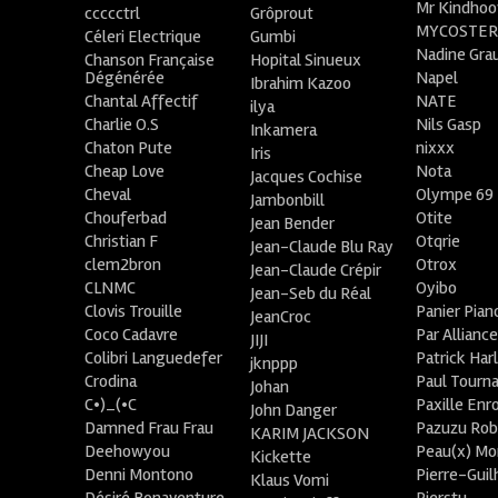
Mr Kindhoo
ccccctrl
Grôprout
MYCOSTE
Céleri Electrique
Gumbi
Nadine Gra
Chanson Française
Hopital Sinueux
Dégénérée
Napel
Ibrahim Kazoo
Chantal Affectif
NATE
ilya
Charlie O.S
Nils Gasp
Inkamera
Chaton Pute
nixxx
Iris
Cheap Love
Nota
Jacques Cochise
Cheval
Olympe 69
Jambonbill
Chouferbad
Otite
Jean Bender
Christian F
Otqrie
Jean-Claude Blu Ray
clem2bron
Otrox
Jean-Claude Crépir
CLNMC
Oyibo
Jean-Seb du Réal
Clovis Trouille
Panier Pian
JeanCroc
Coco Cadavre
Par Allianc
JIJI
Colibri Languedefer
Patrick Har
jknppp
Crodina
Paul Tourn
Johan
C•)_(•C
Paxille Enr
John Danger
Damned Frau Frau
Pazuzu Rob
KARIM JACKSON
Deehowyou
Peau(x) Mo
Kickette
Denni Montono
Pierre-Gui
Klaus Vomi