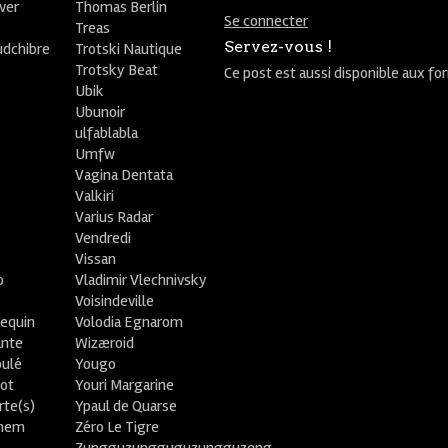
ver
Thomas Berlin
Se connecter
R
Treas
Servez-vous !
udchibre
Trotski Nautique
Trotsky Beat
Ce post est aussi disponible aux fo
Ubik
Ubunoir
ulfablabla
Umfw
Vagina Dentata
Valkiri
Varius Radar
Vendredi
Vissan
o
Vladimir Vlechnivsky
e
Voisindeville
lequin
Volodia Egnarom
ante
Wizæroid
oulé
Yougo
ot
Youri Margarine
rte(s)
Ypaul de Quarse
lhem
Zéro Le Tigre