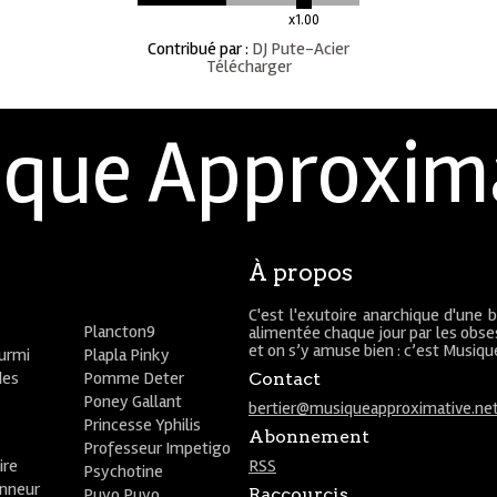
x1.00
Contribué par
:
DJ Pute-Acier
Télécharger
que Approxim
À propos
C'est l'exutoire anarchique d'une 
Plancton9
alimentée chaque jour par les obses
et on s’y amuse bien : c’est Musiq
ourmi
Plapla Pinky
des
Pomme Deter
Contact
Poney Gallant
bertier@musiqueapproximative.ne
Princesse Yphilis
Abonnement
Professeur Impetigo
ire
RSS
Psychotine
onneur
Puyo Puyo
Raccourcis