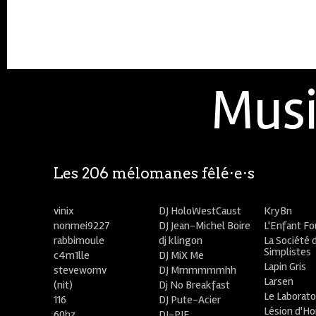
Musi
Les 206 mélomanes fêlé⋅e⋅s
vinix
DJ HoloWestCaust
KryBn
nonmei9227
DJ Jean-Michel Boire
L'Enfant F
rabbimoule
dj klingon
La Société 
Simplistes
c4m1lle
DJ MiX Me
Lapin Gris
stevewornv
DJ Mmmmmmhh
Larsen
(nit)
Dj No Breakfast
Le Laborato
116
DJ Pute-Acier
Lésion d'H
60hz
DJ-PIE