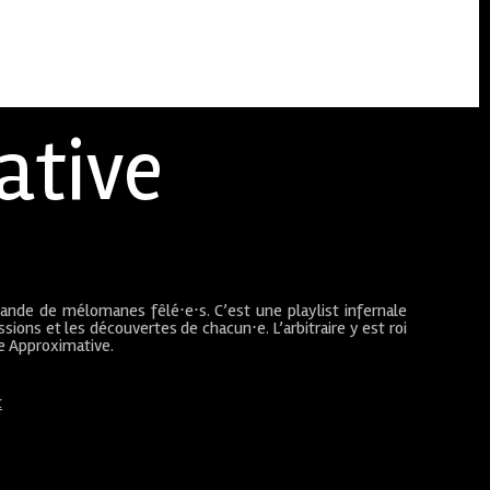
ative
bande de mélomanes fêlé⋅e⋅s. C’est une playlist infernale
sions et les découvertes de chacun⋅e. L’arbitraire y est roi
ue Approximative.
t