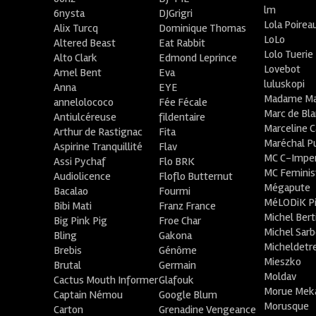
lm
6nysta
DJGrigri
Lola Poirea
Alix Turcq
Dominique Thomas
LoLo
Altered Beast
Eat Rabbit
Lolo Tuerie
Alto Clark
Edmond Leprince
Lovebot
Amel Bent
Eva
luluskopi
Anna
EYE
Madame Ma
annelolococo
Fée Fécale
Marc de Bl
Antiulcéreuse
fildentaire
Marceline C
Arthur de Rastignac
Fita
Maréchal P
Aspirine Tranquillité
Flav
MC C-Imper
Assi Pychaf
Flo BRK
MC Feminis
Audiolicence
Floflo Butternut
Mégapute
Bacalao
Fourmi
MéLODiK 
Bibi Mati
Franz France
Michel Bert
Big Pink Pig
Froe Char
Michel Sar
Bling
Gakona
Micheldetr
Brebis
Génôme
Mieszko
Brutal
Germain
Moldav
Cactus Mouth Informer
Glafouk
Morue Mek
Captain Némou
Google Blum
Morusque
Carton
Grenadine Vengeance