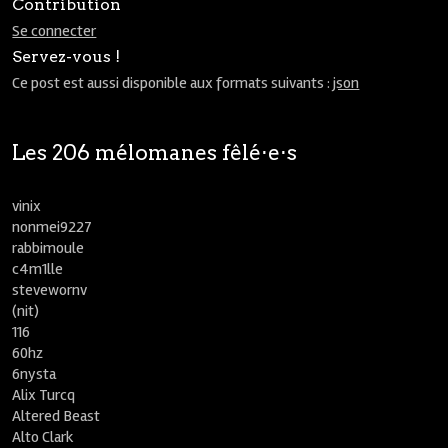
Contribution
Se connecter
Servez-vous !
Ce post est aussi disponible aux formats suivants :
json
Les 206 mélomanes fêlé⋅e⋅s
vinix
nonmei9227
rabbimoule
c4m1lle
stevewornv
(nit)
116
60hz
6nysta
Alix Turcq
Altered Beast
Alto Clark