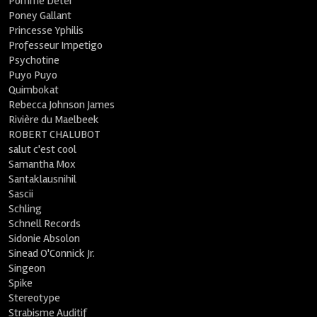
Pomme Deter
Poney Gallant
Princesse Yphilis
Professeur Impetigo
Psychotine
Puyo Puyo
Quimbokat
Rebecca Johnson James
Rivière du Maelbeek
ROBERT CHALUBOT
salut c'est cool
Samantha Mox
Santaklausnihil
Sascii
Schling
Schnell Records
Sidonie Absolon
Sinead O'Connick Jr.
Singeon
Spike
Stereotype
Strabisme Auditif