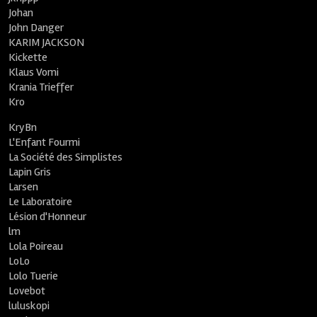
Johan
John Danger
KARIM JACKSON
Kickette
Klaus Vomi
Krania Trieffer
Kro
KryBn
L'Enfant Fourmi
La Société des Simplistes
Lapin Gris
Larsen
Le Laboratoire
Lésion d'Honneur
lm
Lola Poireau
LoLo
Lolo Tuerie
Lovebot
luluskopi