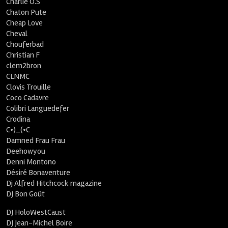
Charlie O.S
Chaton Pute
Cheap Love
Cheval
Chouferbad
Christian F
clem2bron
CLNMC
Clovis Trouille
Coco Cadavre
Colibri Languedefer
Crodina
C•)_(•C
Damned Frau Frau
Deehowyou
Denni Montono
Désiré Bonaventure
Dj Alfred Hitchcock magazine
DJ Bon Goût
DJ HoloWestCaust
DJ Jean-Michel Boire