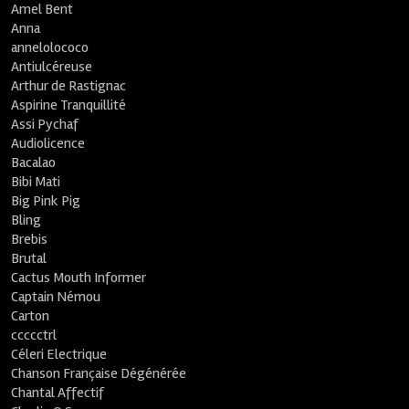
Amel Bent
Anna
annelolococo
Antiulcéreuse
Arthur de Rastignac
Aspirine Tranquillité
Assi Pychaf
Audiolicence
Bacalao
Bibi Mati
Big Pink Pig
Bling
Brebis
Brutal
Cactus Mouth Informer
Captain Némou
Carton
ccccctrl
Céleri Electrique
Chanson Française Dégénérée
Chantal Affectif