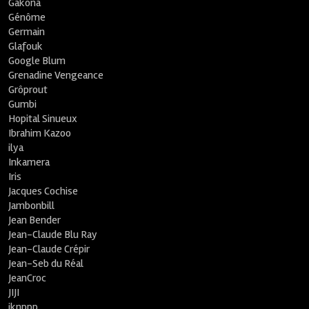
Gakona
Génôme
Germain
Glafouk
Google Blum
Grenadine Vengeance
Grôprout
Gumbi
Hopital Sinueux
Ibrahim Kazoo
ilya
Inkamera
Iris
Jacques Cochise
Jambonbill
Jean Bender
Jean-Claude Blu Ray
Jean-Claude Crépir
Jean-Seb du Réal
JeanCroc
JIJI
jknppp