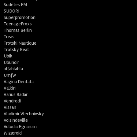
Sudètes FM
SUDORI
Superpromotion
TeenageFrxxs
Thomas Berlin
Treas
Trotski Nautique
Trotsky Beat
Ubik
Ubunoir
ulfablabla
Umfw
Vagina Dentata
Valkiri
Varius Radar
Vendredi
Vissan
Vladimir Vlechnivsky
Voisindeville
Volodia Egnarom
Wizæroid