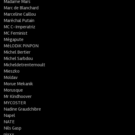
Madame Mars
Marc de Blanchard
Marceline Caillou
Maréchal Putain
MC C-Imperatriz
MC Feminist
Mégapute
MéLODiK PiNPON
Michel Bertier
Michel Sarbdou
Micheldetrentemoult
Mieszko
Moldav
Morue Mekanik
Morusque
Mr Kindhoover
MYCOSTER
Nadine Graudchibre
Napel
NATE
Nils Gasp
nixxx