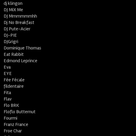
dj klingon
DJ MiX Me
DJ Mmmmmmhh
Dj No Breakfast
DJ Pute-Acier
DJ-PIE
DJGrigri
Dominique Thomas
Eat Rabbit
Edmond Leprince
Eva
EYE
Fée Fécale
fildentaire
Fita
Flav
Flo BRK
Floflo Butternut
Fourmi
Franz France
Froe Char