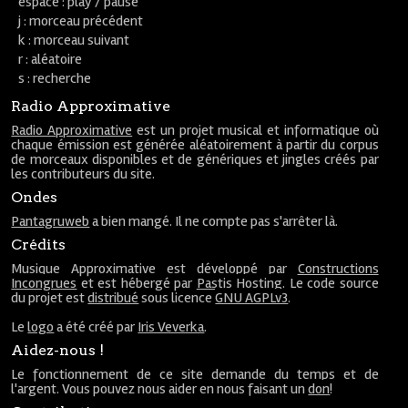
espace : play / pause
j : morceau précédent
k : morceau suivant
r : aléatoire
s : recherche
Radio Approximative
Radio Approximative
est un projet musical et informatique où
chaque émission est générée aléatoirement à partir du corpus
de morceaux disponibles et de génériques et jingles créés par
les contributeurs du site.
Ondes
Pantagruweb
a bien mangé. Il ne compte pas s'arrêter là.
Crédits
Musique Approximative est développé par
Constructions
Incongrues
et est hébergé par
Pastis Hosting
. Le code source
du projet est
distribué
sous licence
GNU AGPLv3
.
Le
logo
a été créé par
Iris Veverka
.
Aidez-nous !
Le fonctionnement de ce site demande du temps et de
l'argent. Vous pouvez nous aider en nous faisant un
don
!