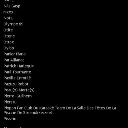
NATE
Nils Gasp
nixxx
Nota
Olympe 69
Otite
Otqrie
Otrox
Oyibo
Panier Piano
Par Alliance
Patrick Harlequin
Paul Tournante
Paxille Enroulé
Pazuzu Robot
Peau(x) Morte(s)
Pierre-Guilhem
Pierstu
Pinpon Fan Club Du Karaoké Team De La Salle Des Fêtes De La
Piscine De Steenokkerzeel
Piss-in