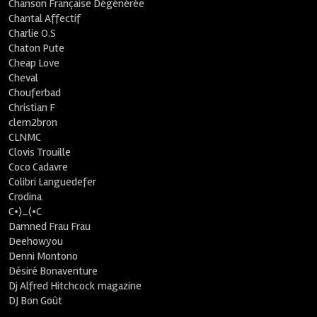
Chanson Française Dégénérée
Chantal Affectif
Charlie O.S
Chaton Pute
Cheap Love
Cheval
Chouferbad
Christian F
clem2bron
CLNMC
Clovis Trouille
Coco Cadavre
Colibri Languedefer
Crodina
C•)_(•C
Damned Frau Frau
Deehowyou
Denni Montono
Désiré Bonaventure
Dj Alfred Hitchcock magazine
DJ Bon Goût