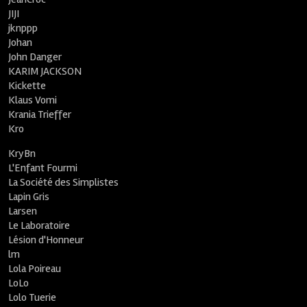
JIJI
jknppp
Johan
John Danger
KARIM JACKSON
Kickette
Klaus Vomi
Krania Trieffer
Kro
KryBn
L'Enfant Fourmi
La Société des Simplistes
Lapin Gris
Larsen
Le Laboratoire
Lésion d'Honneur
lm
Lola Poireau
LoLo
Lolo Tuerie