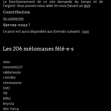
Le fonctionnement de ce site demande du temps et de
l'argent. Vous pouvez nous aider en nous faisant un
don
!
Contribution
Se connecter
Servez-vous !
Ce post est aussi disponible aux formats suivants :
json
Les 206 mélomanes fêlé⋅e⋅s
vinix
nonmei9227
rabbimoule
c4m1lle
stevewornv
(nit)
116
60hz
6nysta
Alix Turcq