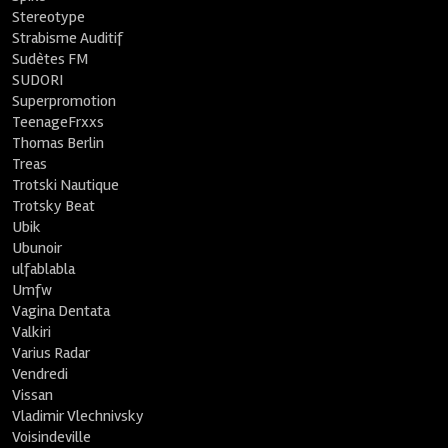
Stereotype
Strabisme Auditif
Sudètes FM
SUDORI
Superpromotion
TeenageFrxxs
Thomas Berlin
Treas
Trotski Nautique
Trotsky Beat
Ubik
Ubunoir
ulfablabla
Umfw
Vagina Dentata
Valkiri
Varius Radar
Vendredi
Vissan
Vladimir Vlechnivsky
Voisindeville