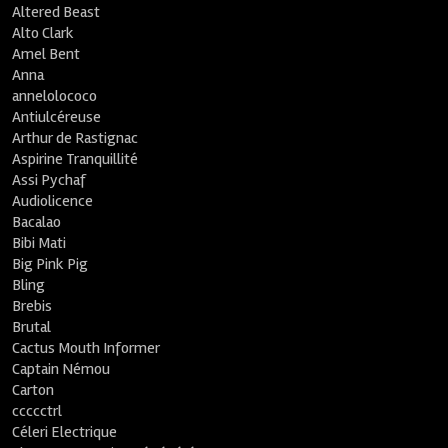
Altered Beast
Alto Clark
Amel Bent
Anna
annelolococo
Antiulcéreuse
Arthur de Rastignac
Aspirine Tranquillité
Assi Pychaf
Audiolicence
Bacalao
Bibi Mati
Big Pink Pig
Bling
Brebis
Brutal
Cactus Mouth Informer
Captain Némou
Carton
ccccctrl
Céleri Electrique