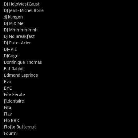
DJ HoloWestCaust
DJ Jean-Michel Boire
dj klingon
DJ MiX Me
DJ Mmmmmmhh
Dj No Breakfast
DJ Pute-Acier
DJ-PIE
DJGrigri
Dominique Thomas
Eat Rabbit
Edmond Leprince
Eva
EYE
Fée Fécale
fildentaire
Fita
Flav
Flo BRK
Floflo Butternut
Fourmi