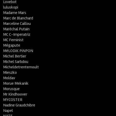
Lovebot
luluskopi
Madame Mars
Marc de Blanchard
Marceline Caillou
Maréchal Putain
MC C-Imperatriz
MC Feminist
Mégapute
MéLODiK PiNPON
Michel Bertier
Michel Sarbdou
Micheldetrentemoult
Mieszko
Moldav
Morue Mekanik
Morusque
Mr Kindhoover
MYCOSTER
Nadine Graudchibre
Napel