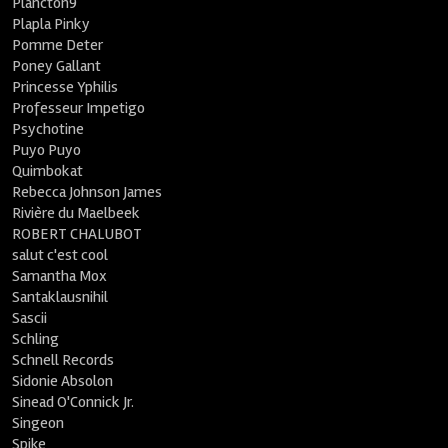
Plancton9
Plapla Pinky
Pomme Deter
Poney Gallant
Princesse Yphilis
Professeur Impetigo
Psychotine
Puyo Puyo
Quimbokat
Rebecca Johnson James
Rivière du Maelbeek
ROBERT CHALUBOT
salut c'est cool
Samantha Mox
Santaklausnihil
Sascii
Schling
Schnell Records
Sidonie Absolon
Sinead O'Connick Jr.
Singeon
Spike