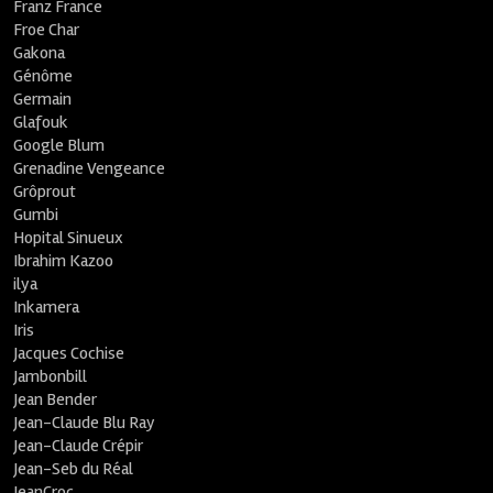
Franz France
Froe Char
Gakona
Génôme
Germain
Glafouk
Google Blum
Grenadine Vengeance
Grôprout
Gumbi
Hopital Sinueux
Ibrahim Kazoo
ilya
Inkamera
Iris
Jacques Cochise
Jambonbill
Jean Bender
Jean-Claude Blu Ray
Jean-Claude Crépir
Jean-Seb du Réal
JeanCroc