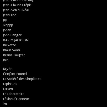
Jean-Claude Blu Ray
Jean-Claude Crépir
Jean-Seb du Réal
JeanCroc
JIJI
jknppp
Johan
John Danger
KARIM JACKSON
Kickette
Klaus Vomi
Krania Trieffer
Kro
KryBn
L'Enfant Fourmi
La Société des Simplistes
Lapin Gris
Larsen
Le Laboratoire
Lésion d'Honneur
lm