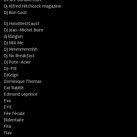
Dj Alfred Hitchcock magazine
DJ Bon Goût
DJ HoloWestCaust
DJ Jean-Michel Boire
dj klingon
DJ MiX Me
DJ Mmmmmmhh
Dj No Breakfast
DJ Pute-Acier
DJ-PIE
DJGrigri
Dominique Thomas
Eat Rabbit
Edmond Leprince
Eva
EYE
Fée Fécale
fildentaire
Fita
Flav