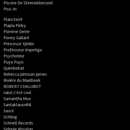
Piscine De Steenokkerzeel
Piss-in
Plancton9
Plapla Pinky
Pomme Deter
Poney Gallant
Princesse Yphilis
Professeur Impetigo
Psychotine
Puyo Puyo
Quimbokat
Rebecca Johnson James
Rivière du Maelbeek
ROBERT CHALUBOT
salut c'est cool
Samantha Mox
Santaklausnihil
Sascii
Schling
Schnell Records
Sidonie Absolon