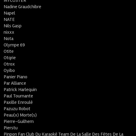
MYCOSTER
Nadine Graudchibre
Napel
NATE
Nils Gasp
nixxx
Nota
Olympe 69
Otite
Otqrie
Otrox
Oyibo
Panier Piano
Par Alliance
Patrick Harlequin
Paul Tournante
Paxille Enroulé
Pazuzu Robot
Peau(x) Morte(s)
Pierre-Guilhem
Pierstu
Pinpon Fan Club Du Karaoké Team De La Salle Des Fêtes De La