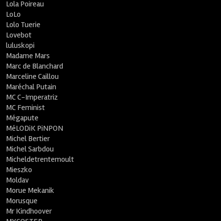
Lola Poireau
LoLo
Lolo Tuerie
Lovebot
luluskopi
Madame Mars
Marc de Blanchard
Marceline Caillou
Maréchal Putain
MC C-Imperatriz
MC Feminist
Mégapute
MéLODiK PiNPON
Michel Bertier
Michel Sarbdou
Micheldetrentemoult
Mieszko
Moldav
Morue Mekanik
Morusque
Mr Kindhoover