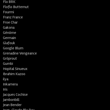
Flo BRK
Floflo Butternut
Fourmi
Franz France
Froe Char
Gakona
Génôme
Germain
Glafouk
Google Blum
Grenadine Vengeance
Grôprout
Gumbi
Hopital Sinueux
Ibrahim Kazoo
ilya
Inkamera
Iris
Jacques Cochise
Jambonbill
Jean Bender