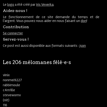
Le
logo
a été créé par
Iris Veverka
.
Aidez-nous !
Le fonctionnement de ce site demande du temps et de
l'argent. Vous pouvez nous aider en nous faisant un
don
!
Contribution
Se connecter
Servez-vous !
Ce post est aussi disponible aux formats suivants :
json
Les 206 mélomanes fêlé⋅e⋅s
vinix
nonmei9227
rabbimoule
c4m1lle
stevewornv
(nit)
116