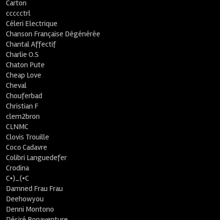
Carton
ccccctrl
Céleri Electrique
Chanson Française Dégénérée
Chantal Affectif
Charlie O.S
Chaton Pute
Cheap Love
Cheval
Chouferbad
Christian F
clem2bron
CLNMC
Clovis Trouille
Coco Cadavre
Colibri Languedefer
Crodina
C•)_(•C
Damned Frau Frau
Deehowyou
Denni Montono
Désiré Bonaventure