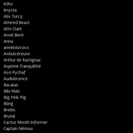
60hz
6nysta
Alix Turcq
Altered Beast
Alto Clark
Amel Bent
Anna
annelolococo
Antiulcéreuse
Arthur de Rastignac
Aspirine Tranquillité
Assi Pychaf
Audiolicence
Bacalao
Bibi Mati
Big Pink Pig
Bling
Brebis
Brutal
Cactus Mouth Informer
Captain Némou