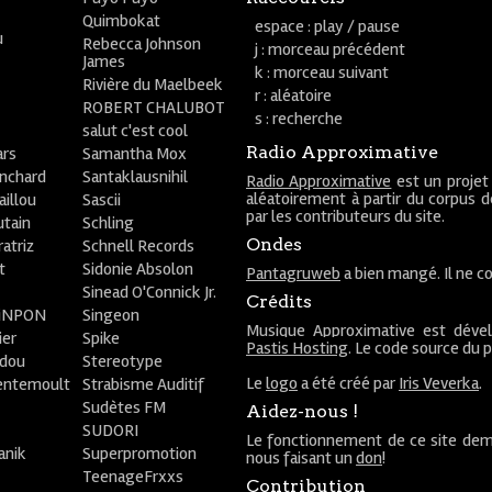
Quimbokat
espace : play / pause
u
Rebecca Johnson
j : morceau précédent
James
k : morceau suivant
Rivière du Maelbeek
r : aléatoire
ROBERT CHALUBOT
s : recherche
salut c'est cool
Radio Approximative
rs
Samantha Mox
anchard
Santaklausnihil
Radio Approximative
est un projet
aléatoirement à partir du corpus 
aillou
Sascii
par les contributeurs du site.
utain
Schling
Ondes
atriz
Schnell Records
t
Sidonie Absolon
Pantagruweb
a bien mangé. Il ne co
Sinead O'Connick Jr.
Crédits
PiNPON
Singeon
Musique Approximative est déve
ier
Spike
Pastis Hosting
. Le code source du 
bdou
Stereotype
Le
logo
a été créé par
Iris Veverka
.
entemoult
Strabisme Auditif
Sudètes FM
Aidez-nous !
SUDORI
Le fonctionnement de ce site dem
anik
Superpromotion
nous faisant un
don
!
TeenageFrxxs
Contribution