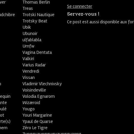
ver
Thomas Berlin
Se connecter
R
Treas
Servez-vous !
udchibre
Trotski Nautique
Trotsky Beat
Ce post est aussi disponible aux fo
Ubik
Ubunoir
ulfablabla
Umfw
Vagina Dentata
Valkiri
Varius Radar
Vendredi
Vissan
o
Vladimir Vlechnivsky
e
Voisindeville
lequin
Volodia Egnarom
ante
Wizæroid
oulé
Yougo
ot
Youri Margarine
rte(s)
Ypaul de Quarse
lhem
Zéro Le Tigre