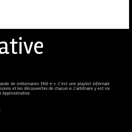
ative
bande de mélomanes fêlé⋅e⋅s. C’est une playlist infernale
sions et les découvertes de chacun⋅e. L’arbitraire y est roi
ue Approximative.
t