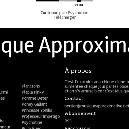
x1.00
Contribué par
:
Psychotine
Télécharger
que Approxim
À propos
C'est l'exutoire anarchique d'une 
Plancton9
alimentée chaque jour par les obses
et on s’y amuse bien : c’est Musiq
ourmi
Plapla Pinky
des
Pomme Deter
Contact
Poney Gallant
bertier@musiqueapproximative.ne
Princesse Yphilis
Abonnement
Professeur Impetigo
ire
RSS
Psychotine
onneur
Puyo Puyo
Raccourcis