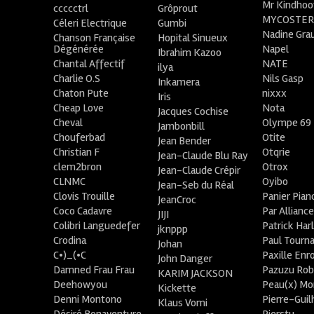
Mr Kindhoo
ccccctrl
Grôprout
MYCOSTE
Céleri Electrique
Gumbi
Nadine Gra
Chanson Française
Hopital Sinueux
Dégénérée
Napel
Ibrahim Kazoo
Chantal Affectif
NATE
ilya
Charlie O.S
Nils Gasp
Inkamera
Chaton Pute
nixxx
Iris
Cheap Love
Nota
Jacques Cochise
Cheval
Olympe 69
Jambonbill
Chouferbad
Otite
Jean Bender
Christian F
Otqrie
Jean-Claude Blu Ray
clem2bron
Otrox
Jean-Claude Crépir
CLNMC
Oyibo
Jean-Seb du Réal
Clovis Trouille
Panier Pian
JeanCroc
Coco Cadavre
Par Allianc
JIJI
Colibri Languedefer
Patrick Har
jknppp
Crodina
Paul Tourn
Johan
C•)_(•C
Paxille Enr
John Danger
Damned Frau Frau
Pazuzu Rob
KARIM JACKSON
Deehowyou
Peau(x) Mo
Kickette
Denni Montono
Pierre-Gui
Klaus Vomi