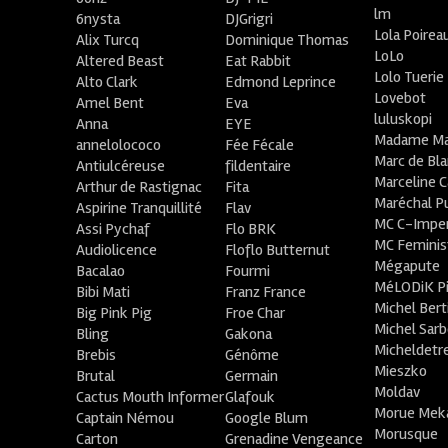
lm
6nysta
DJGrigri
Lola Poirea
Alix Turcq
Dominique Thomas
LoLo
Altered Beast
Eat Rabbit
Lolo Tuerie
Alto Clark
Edmond Leprince
Lovebot
Amel Bent
Eva
luluskopi
Anna
EYE
Madame Ma
annelolococo
Fée Fécale
Marc de Bl
Antiulcéreuse
fildentaire
Marceline C
Arthur de Rastignac
Fita
Maréchal P
Aspirine Tranquillité
Flav
MC C-Imper
Assi Pychaf
Flo BRK
MC Feminis
Audiolicence
Floflo Butternut
Mégapute
Bacalao
Fourmi
MéLODiK 
Bibi Mati
Franz France
Michel Bert
Big Pink Pig
Froe Char
Michel Sar
Bling
Gakona
Micheldetr
Brebis
Génôme
Mieszko
Brutal
Germain
Moldav
Cactus Mouth Informer
Glafouk
Morue Mek
Captain Némou
Google Blum
Morusque
Carton
Grenadine Vengeance