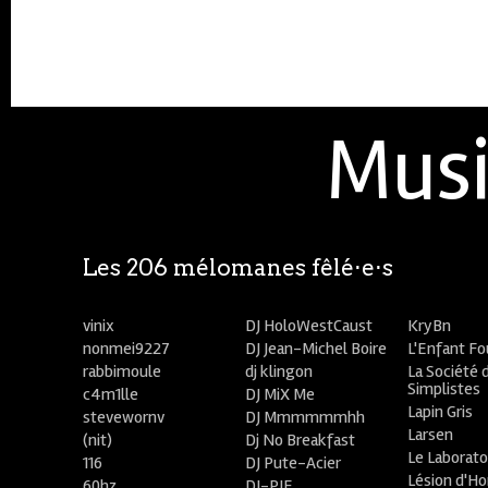
Musi
Les 206 mélomanes fêlé⋅e⋅s
vinix
DJ HoloWestCaust
KryBn
nonmei9227
DJ Jean-Michel Boire
L'Enfant F
rabbimoule
dj klingon
La Société 
Simplistes
c4m1lle
DJ MiX Me
Lapin Gris
stevewornv
DJ Mmmmmmhh
Larsen
(nit)
Dj No Breakfast
Le Laborato
116
DJ Pute-Acier
Lésion d'H
60hz
DJ-PIE