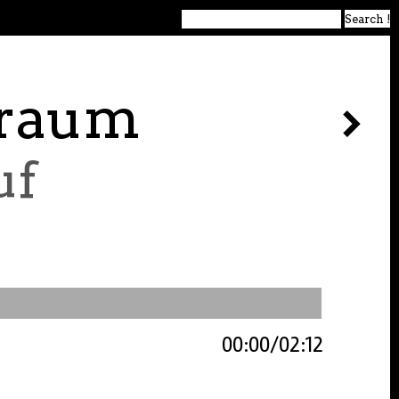
traum
uf
00:00
02:12