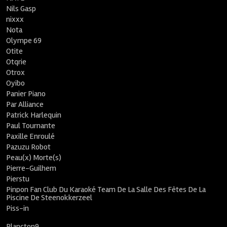
Nils Gasp
nixxx
Nota
Olympe 69
Otite
Otqrie
Otrox
Oyibo
Panier Piano
Par Alliance
Patrick Harlequin
Paul Tournante
Paxille Enroulé
Pazuzu Robot
Peau(x) Morte(s)
Pierre-Guilhem
Pierstu
Pinpon Fan Club Du Karaoké Team De La Salle Des Fêtes De La
Piscine De Steenokkerzeel
Piss-in
Plancton9