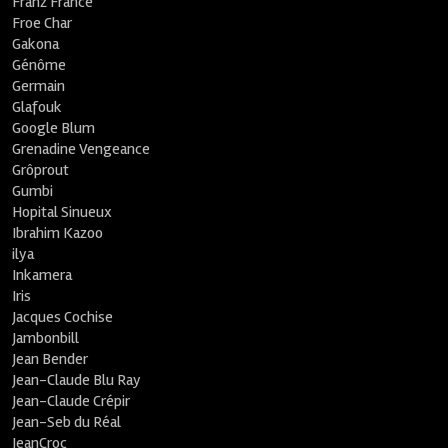
Franz France
Froe Char
Gakona
Génôme
Germain
Glafouk
Google Blum
Grenadine Vengeance
Grôprout
Gumbi
Hopital Sinueux
Ibrahim Kazoo
ilya
Inkamera
Iris
Jacques Cochise
Jambonbill
Jean Bender
Jean-Claude Blu Ray
Jean-Claude Crépir
Jean-Seb du Réal
JeanCroc