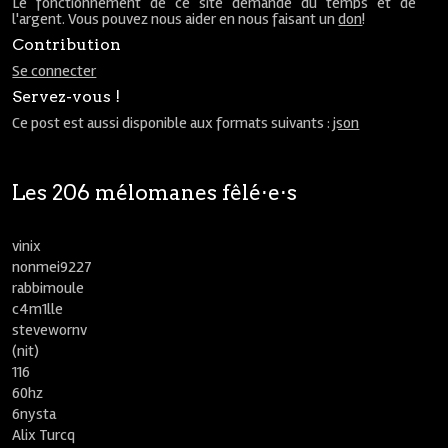
Le fonctionnement de ce site demande du temps et de
l'argent. Vous pouvez nous aider en nous faisant un
don
!
Contribution
Se connecter
Servez-vous !
Ce post est aussi disponible aux formats suivants :
json
Les 206 mélomanes fêlé⋅e⋅s
vinix
nonmei9227
rabbimoule
c4m1lle
stevewornv
(nit)
116
60hz
6nysta
Alix Turcq