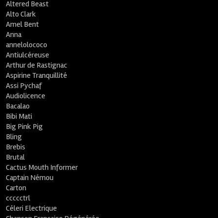
Altered Beast
Alto Clark
Amel Bent
Anna
annelolococo
Antiulcéreuse
Arthur de Rastignac
Aspirine Tranquillité
Assi Pychaf
Audiolicence
Bacalao
Bibi Mati
Big Pink Pig
Bling
Brebis
Brutal
Cactus Mouth Informer
Captain Némou
Carton
ccccctrl
Céleri Electrique