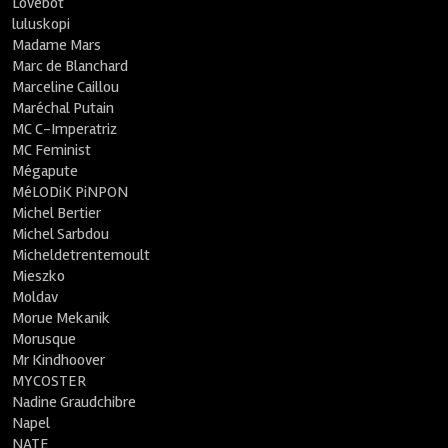
Lovebot
luluskopi
Madame Mars
Marc de Blanchard
Marceline Caillou
Maréchal Putain
MC C-Imperatriz
MC Feminist
Mégapute
MéLODiK PiNPON
Michel Bertier
Michel Sarbdou
Micheldetrentemoult
Mieszko
Moldav
Morue Mekanik
Morusque
Mr Kindhoover
MYCOSTER
Nadine Graudchibre
Napel
NATE