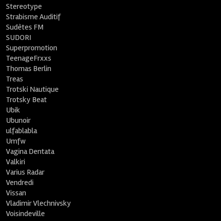
Stereotype
Strabisme Auditif
Sudètes FM
SUDORI
Superpromotion
TeenageFrxxs
Thomas Berlin
Treas
Trotski Nautique
Trotsky Beat
Ubik
Ubunoir
ulfablabla
Umfw
Vagina Dentata
Valkiri
Varius Radar
Vendredi
Vissan
Vladimir Vlechnivsky
Voisindeville