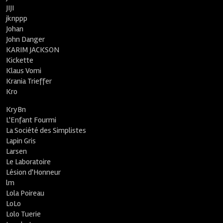
JIJI
jknppp
Johan
John Danger
KARIM JACKSON
Kickette
Klaus Vomi
Krania Trieffer
Kro
KryBn
L'Enfant Fourmi
La Société des Simplistes
Lapin Gris
Larsen
Le Laboratoire
Lésion d'Honneur
lm
Lola Poireau
LoLo
Lolo Tuerie