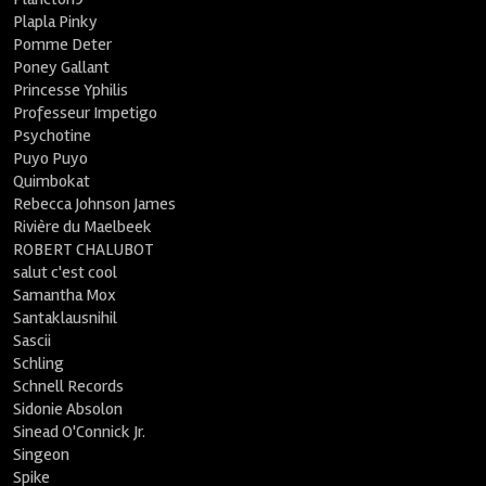
Plapla Pinky
Pomme Deter
Poney Gallant
Princesse Yphilis
Professeur Impetigo
Psychotine
Puyo Puyo
Quimbokat
Rebecca Johnson James
Rivière du Maelbeek
ROBERT CHALUBOT
salut c'est cool
Samantha Mox
Santaklausnihil
Sascii
Schling
Schnell Records
Sidonie Absolon
Sinead O'Connick Jr.
Singeon
Spike