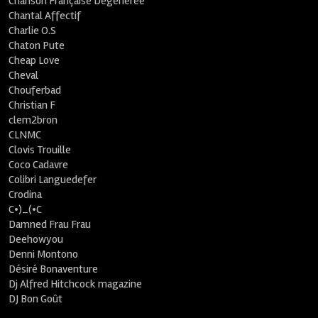
Chanson Française Dégénérée
Chantal Affectif
Charlie O.S
Chaton Pute
Cheap Love
Cheval
Chouferbad
Christian F
clem2bron
CLNMC
Clovis Trouille
Coco Cadavre
Colibri Languedefer
Crodina
C•)_(•C
Damned Frau Frau
Deehowyou
Denni Montono
Désiré Bonaventure
Dj Alfred Hitchcock magazine
DJ Bon Goût