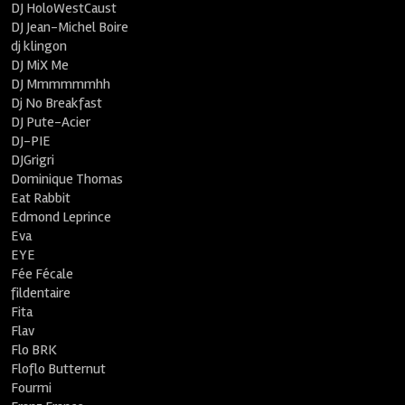
DJ HoloWestCaust
DJ Jean-Michel Boire
dj klingon
DJ MiX Me
DJ Mmmmmmhh
Dj No Breakfast
DJ Pute-Acier
DJ-PIE
DJGrigri
Dominique Thomas
Eat Rabbit
Edmond Leprince
Eva
EYE
Fée Fécale
fildentaire
Fita
Flav
Flo BRK
Floflo Butternut
Fourmi