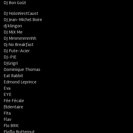
DJ Bon Goût
DJ HoloWestCaust
DJ Jean-Michel Boire
dj klingon
DJ MiX Me
DJ Mmmmmmhh
Dj No Breakfast
DJ Pute-Acier
DJ-PIE
DJGrigri
Dominique Thomas
Eat Rabbit
Edmond Leprince
Eva
EYE
Fée Fécale
fildentaire
Fita
Flav
Flo BRK
Floflo Butternut