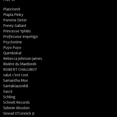
Plancton9
Plapla Pinky
Pomme Deter
Poney Gallant
Princesse Yphilis
Professeur Impetigo
Psychotine
Puyo Puyo
Quimbokat
Rebecca Johnson James
Rivière du Maelbeek
ROBERT CHALUBOT
salut c'est cool
Samantha Mox
Santaklausnihil
Sascii
Schling
Schnell Records
Sidonie Absolon
Sinead O'Connick Jr.