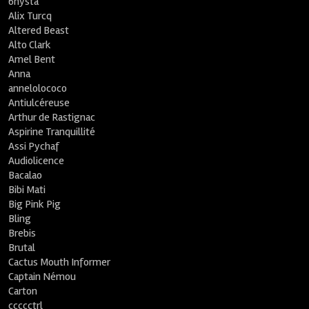
6nysta
Alix Turcq
Altered Beast
Alto Clark
Amel Bent
Anna
annelolococo
Antiulcéreuse
Arthur de Rastignac
Aspirine Tranquillité
Assi Pychaf
Audiolicence
Bacalao
Bibi Mati
Big Pink Pig
Bling
Brebis
Brutal
Cactus Mouth Informer
Captain Némou
Carton
ccccctrl