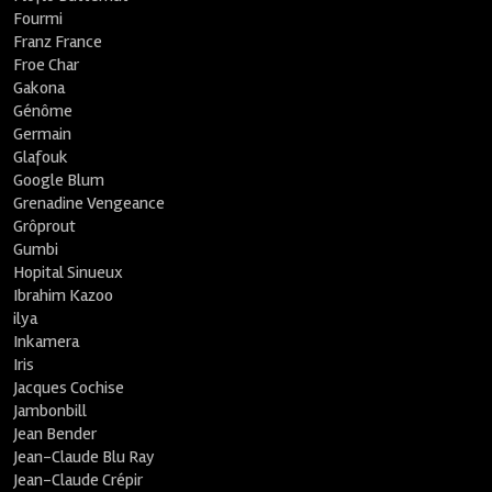
Fourmi
Franz France
Froe Char
Gakona
Génôme
Germain
Glafouk
Google Blum
Grenadine Vengeance
Grôprout
Gumbi
Hopital Sinueux
Ibrahim Kazoo
ilya
Inkamera
Iris
Jacques Cochise
Jambonbill
Jean Bender
Jean-Claude Blu Ray
Jean-Claude Crépir