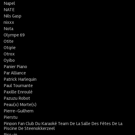
Napel
NATE
Nils Gasp
nixxx
Nota
Olympe 69
Otite
Otqrie
Otrox
Oyibo
Panier Piano
Par Alliance
Patrick Harlequin
Paul Tournante
Paxille Enroulé
Pazuzu Robot
Peau(x) Morte(s)
Pierre-Guilhem
Pierstu
Pinpon Fan Club Du Karaoké Team De La Salle Des Fêtes De La
Piscine De Steenokkerzeel
Piss-in