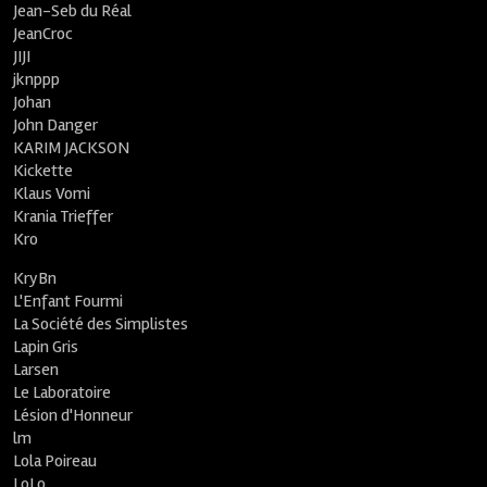
Jean-Seb du Réal
JeanCroc
JIJI
jknppp
Johan
John Danger
KARIM JACKSON
Kickette
Klaus Vomi
Krania Trieffer
Kro
KryBn
L'Enfant Fourmi
La Société des Simplistes
Lapin Gris
Larsen
Le Laboratoire
Lésion d'Honneur
lm
Lola Poireau
LoLo