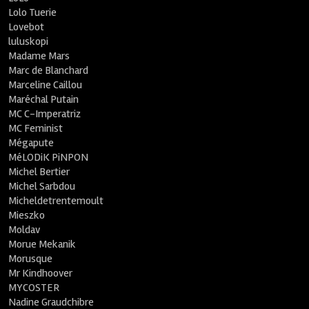
Lolo Tuerie
Lovebot
luluskopi
Madame Mars
Marc de Blanchard
Marceline Caillou
Maréchal Putain
MC C-Imperatriz
MC Feminist
Mégapute
MéLODiK PiNPON
Michel Bertier
Michel Sarbdou
Micheldetrentemoult
Mieszko
Moldav
Morue Mekanik
Morusque
Mr Kindhoover
MYCOSTER
Nadine Graudchibre