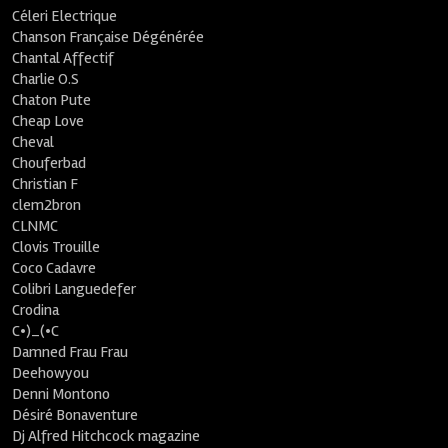
Céleri Electrique
Chanson Française Dégénérée
Chantal Affectif
Charlie O.S
Chaton Pute
Cheap Love
Cheval
Chouferbad
Christian F
clem2bron
CLNMC
Clovis Trouille
Coco Cadavre
Colibri Languedefer
Crodina
C•)_(•C
Damned Frau Frau
Deehowyou
Denni Montono
Désiré Bonaventure
Dj Alfred Hitchcock magazine