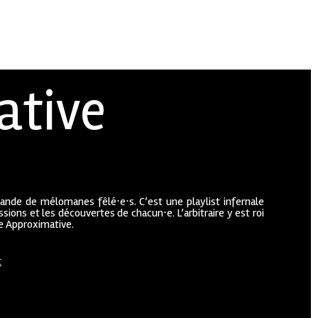
ative
bande de mélomanes fêlé⋅e⋅s. C’est une playlist infernale
sions et les découvertes de chacun⋅e. L’arbitraire y est roi
ue Approximative.
t