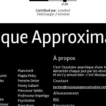
x1.00
Contribué par
:
Lovebot
Télécharger
/
Acheter
que Approxim
À propos
C'est l'exutoire anarchique d'une 
Plancton9
alimentée chaque jour par les obses
et on s’y amuse bien : c’est Musiq
ourmi
Plapla Pinky
des
Pomme Deter
Contact
Poney Gallant
bertier@musiqueapproximative.ne
Princesse Yphilis
Abonnement
Professeur Impetigo
ire
RSS
Psychotine
onneur
Puyo Puyo
Raccourcis