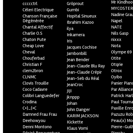
Mr Kindhoo
ccccctrl
Grôprout
MYCOSTE
Céleri Electrique
Gumbi
Nadine Gra
Chanson Française
Hopital Sinueux
Dégénérée
Napel
Ibrahim Kazoo
Chantal Affectif
NATE
ilya
Charlie O.S
Nils Gasp
Inkamera
Chaton Pute
nixxx
Iris
Cheap Love
Nota
Jacques Cochise
Cheval
Olympe 69
Jambonbill
Chouferbad
Otite
Jean Bender
Christian F
Otqrie
Jean-Claude Blu Ray
clem2bron
Otrox
Jean-Claude Crépir
CLNMC
Oyibo
Jean-Seb du Réal
Clovis Trouille
Panier Pian
JeanCroc
Coco Cadavre
Par Allianc
JIJI
Colibri Languedefer
Patrick Har
jknppp
Crodina
Paul Tourn
Johan
C•)_(•C
Paxille Enr
John Danger
Damned Frau Frau
Pazuzu Rob
KARIM JACKSON
Deehowyou
Peau(x) Mo
Kickette
Denni Montono
Pierre-Gui
Klaus Vomi