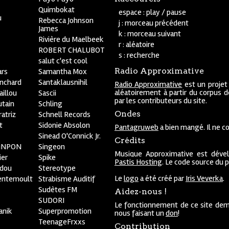
Quimbokat
espace : play / pause
u
Rebecca Johnson
j : morceau précédent
James
k : morceau suivant
Rivière du Maelbeek
r : aléatoire
ROBERT CHALUBOT
s : recherche
salut c'est cool
Radio Approximative
rs
Samantha Mox
anchard
Santaklausnihil
Radio Approximative
est un projet
aléatoirement à partir du corpus 
aillou
Sascii
par les contributeurs du site.
utain
Schling
Ondes
atriz
Schnell Records
t
Sidonie Absolon
Pantagruweb
a bien mangé. Il ne co
Sinead O'Connick Jr.
Crédits
PiNPON
Singeon
Musique Approximative est déve
ier
Spike
Pastis Hosting
. Le code source du 
bdou
Stereotype
Le
logo
a été créé par
Iris Veverka
.
entemoult
Strabisme Auditif
Sudètes FM
Aidez-nous !
SUDORI
Le fonctionnement de ce site dem
anik
Superpromotion
nous faisant un
don
!
TeenageFrxxs
Contribution