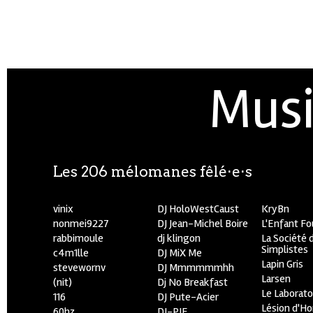
Musi
Les 206 mélomanes fêlé⋅e⋅s
vinix
DJ HoloWestCaust
KryBn
nonmei9227
DJ Jean-Michel Boire
L'Enfant F
rabbimoule
dj klingon
La Société 
Simplistes
c4m1lle
DJ MiX Me
Lapin Gris
stevewornv
DJ Mmmmmmhh
Larsen
(nit)
Dj No Breakfast
Le Laborato
116
DJ Pute-Acier
Lésion d'H
60hz
DJ-PIE