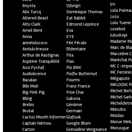
lm
6nysta
DJGrigri
Lola Poirea
Alix Turcq
Dominique Thomas
LoLo
Altered Beast
Eat Rabbit
Lolo Tuerie
Alto Clark
Edmond Leprince
Lovebot
Amel Bent
Eva
luluskopi
Anna
EYE
Madame Ma
annelolococo
Fée Fécale
Marc de Bl
Antiulcéreuse
fildentaire
Marceline C
Arthur de Rastignac
Fita
Maréchal P
Aspirine Tranquillité
Flav
MC C-Imper
Assi Pychaf
Flo BRK
MC Feminis
Audiolicence
Floflo Butternut
Mégapute
Bacalao
Fourmi
MéLODiK 
Bibi Mati
Franz France
Michel Bert
Big Pink Pig
Froe Char
Michel Sar
Bling
Gakona
Micheldetr
Brebis
Génôme
Mieszko
Brutal
Germain
Moldav
Cactus Mouth Informer
Glafouk
Morue Mek
Captain Némou
Google Blum
Morusque
Carton
Grenadine Vengeance