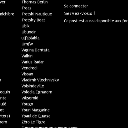
ver
Thomas Berlin
Se connecter
R
Treas
Servez-vous !
udchibre
Trotski Nautique
Trotsky Beat
Ce post est aussi disponible aux fo
Ubik
Ubunoir
ulfablabla
Umfw
Vagina Dentata
Valkiri
Varius Radar
Vendredi
Vissan
o
Vladimir Vlechnivsky
e
Voisindeville
lequin
Volodia Egnarom
ante
Wizæroid
oulé
Yougo
ot
Youri Margarine
rte(s)
Ypaul de Quarse
lhem
Zéro Le Tigre