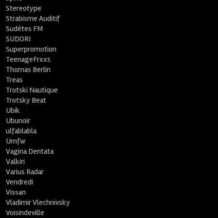
Stereotype
Strabisme Auditif
Sudètes FM
SUDORI
Superpromotion
TeenageFrxxs
Thomas Berlin
Treas
Trotski Nautique
Trotsky Beat
Ubik
Ubunoir
ulfablabla
Umfw
Vagina Dentata
Valkiri
Varius Radar
Vendredi
Vissan
Vladimir Vlechnivsky
Voisindeville