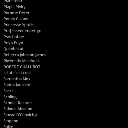
Plancton9
Plapla Pinky
Pomme Deter
Poney Gallant
Princesse Yphilis
Professeur Impetigo
Psychotine
Puyo Puyo
Quimbokat
Rebecca Johnson James
Rivière du Maelbeek
ROBERT CHALUBOT
salut c'est cool
Samantha Mox
Santaklausnihil
Sascii
Schling
Schnell Records
Sidonie Absolon
Sinead O'Connick Jr.
Singeon
Spike