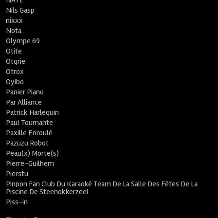
NATE
Nils Gasp
nixxx
Nota
Olympe 69
Otite
Otqrie
Otrox
Oyibo
Panier Piano
Par Alliance
Patrick Harlequin
Paul Tournante
Paxille Enroulé
Pazuzu Robot
Peau(x) Morte(s)
Pierre-Guilhem
Pierstu
Pinpon Fan Club Du Karaoké Team De La Salle Des Fêtes De La
Piscine De Steenokkerzeel
Piss-in