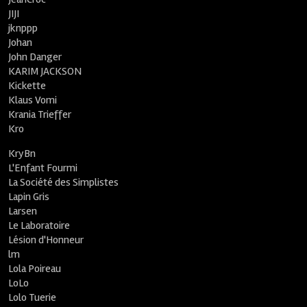
JIJI
jknppp
Johan
John Danger
KARIM JACKSON
Kickette
Klaus Vomi
Krania Trieffer
Kro
KryBn
L'Enfant Fourmi
La Société des Simplistes
Lapin Gris
Larsen
Le Laboratoire
Lésion d'Honneur
lm
Lola Poireau
LoLo
Lolo Tuerie