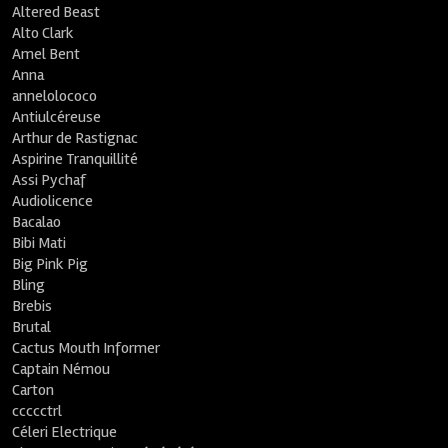
Altered Beast
Alto Clark
Amel Bent
Anna
annelolococo
Antiulcéreuse
Arthur de Rastignac
Aspirine Tranquillité
Assi Pychaf
Audiolicence
Bacalao
Bibi Mati
Big Pink Pig
Bling
Brebis
Brutal
Cactus Mouth Informer
Captain Némou
Carton
ccccctrl
Céleri Electrique