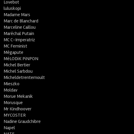
Lovebot
luluskopi
Madame Mars
Marc de Blanchard
Marceline Caillou
Maréchal Putain
MC C-Imperatriz
MC Feminist
Mégapute
MéLODiK PiNPON
Michel Bertier
Michel Sarbdou
Micheldetrentemoult
Mieszko
Moldav
Morue Mekanik
Morusque
Mr Kindhoover
MYCOSTER
Nadine Graudchibre
Napel