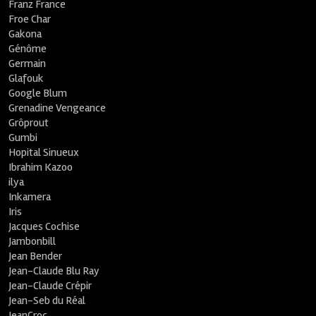
Franz France
Froe Char
Gakona
Génôme
Germain
Glafouk
Google Blum
Grenadine Vengeance
Grôprout
Gumbi
Hopital Sinueux
Ibrahim Kazoo
ilya
Inkamera
Iris
Jacques Cochise
Jambonbill
Jean Bender
Jean-Claude Blu Ray
Jean-Claude Crépir
Jean-Seb du Réal
JeanCroc