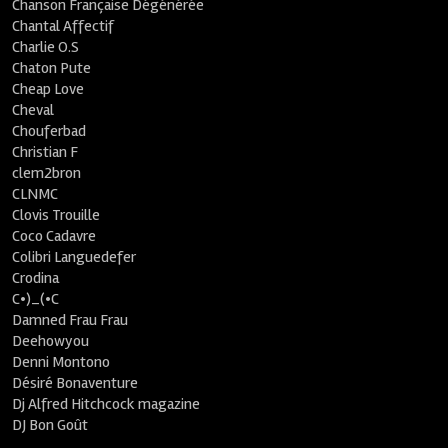
Chanson Française Dégénérée
Chantal Affectif
Charlie O.S
Chaton Pute
Cheap Love
Cheval
Chouferbad
Christian F
clem2bron
CLNMC
Clovis Trouille
Coco Cadavre
Colibri Languedefer
Crodina
C•)_(•C
Damned Frau Frau
Deehowyou
Denni Montono
Désiré Bonaventure
Dj Alfred Hitchcock magazine
DJ Bon Goût