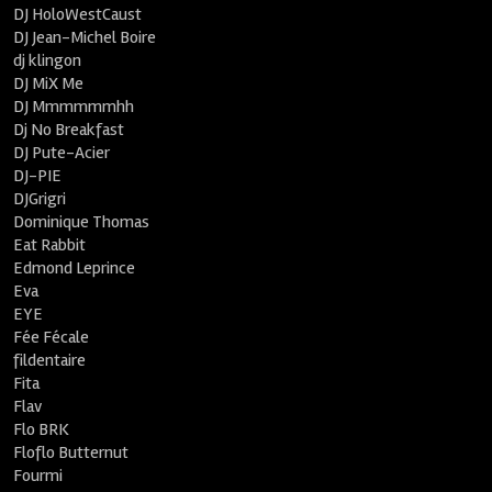
DJ HoloWestCaust
DJ Jean-Michel Boire
dj klingon
DJ MiX Me
DJ Mmmmmmhh
Dj No Breakfast
DJ Pute-Acier
DJ-PIE
DJGrigri
Dominique Thomas
Eat Rabbit
Edmond Leprince
Eva
EYE
Fée Fécale
fildentaire
Fita
Flav
Flo BRK
Floflo Butternut
Fourmi