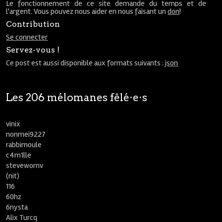
Le fonctionnement de ce site demande du temps et de
l'argent. Vous pouvez nous aider en nous faisant un
don
!
Contribution
Se connecter
Servez-vous !
Ce post est aussi disponible aux formats suivants :
json
Les 206 mélomanes fêlé⋅e⋅s
vinix
nonmei9227
rabbimoule
c4m1lle
stevewornv
(nit)
116
60hz
6nysta
Alix Turcq