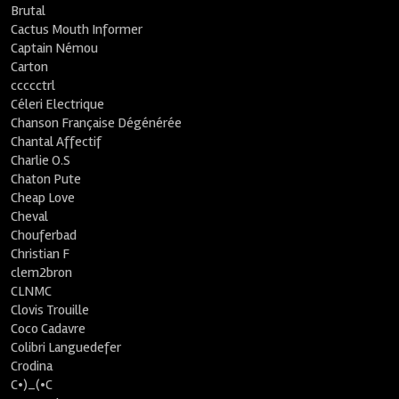
Brutal
Cactus Mouth Informer
Captain Némou
Carton
ccccctrl
Céleri Electrique
Chanson Française Dégénérée
Chantal Affectif
Charlie O.S
Chaton Pute
Cheap Love
Cheval
Chouferbad
Christian F
clem2bron
CLNMC
Clovis Trouille
Coco Cadavre
Colibri Languedefer
Crodina
C•)_(•C