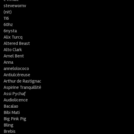
stevewornv
(nit)
116
60hz
6nysta
Alix Turcq
Altered Beast
Alto Clark
Amel Bent
Anna
annelolococo
Antiulcéreuse
Arthur de Rastignac
Aspirine Tranquillité
Assi Pychaf
Audiolicence
Bacalao
Bibi Mati
Big Pink Pig
Bling
Brebis