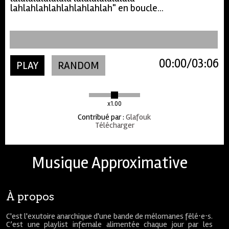
lahlahlahlahlahlahlahlah" en boucle...
00:00
03:06
PLAY
RANDOM
x1.00
Contribué par
:
Glafouk
Télécharger
Musique Approximative
À propos
C'est l'exutoire anarchique d'une bande de mélomanes fêlé⋅e⋅s.
C’est une playlist infernale alimentée chaque jour par les