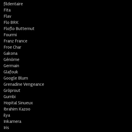
fildentaire
Fita
Flav
Flo BRK
Floflo Butternut
Fourmi
Franz France
Froe Char
Gakona
Génôme
Germain
Glafouk
Google Blum
Grenadine Vengeance
Grôprout
Gumbi
Hopital Sinueux
Ibrahim Kazoo
ilya
Inkamera
Iris