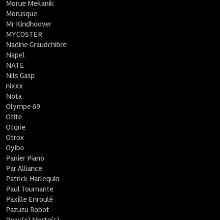
Morue Mekanik
Morusque
Mr Kindhoover
MYCOSTER
Nadine Graudchibre
Napel
NATE
Nils Gasp
nixxx
Nota
Olympe 69
Otite
Otqrie
Otrox
Oyibo
Panier Piano
Par Alliance
Patrick Harlequin
Paul Tournante
Paxille Enroulé
Pazuzu Robot