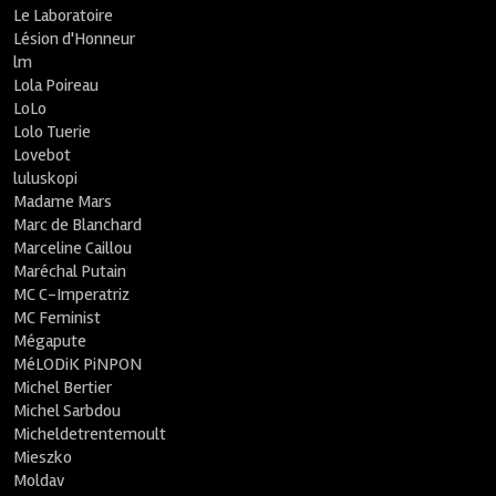
Le Laboratoire
Lésion d'Honneur
lm
Lola Poireau
LoLo
Lolo Tuerie
Lovebot
luluskopi
Madame Mars
Marc de Blanchard
Marceline Caillou
Maréchal Putain
MC C-Imperatriz
MC Feminist
Mégapute
MéLODiK PiNPON
Michel Bertier
Michel Sarbdou
Micheldetrentemoult
Mieszko
Moldav