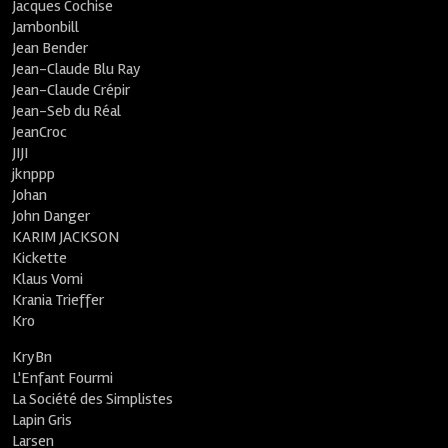
Jacques Cochise
Jambonbill
Jean Bender
Jean-Claude Blu Ray
Jean-Claude Crépir
Jean-Seb du Réal
JeanCroc
JIJI
jknppp
Johan
John Danger
KARIM JACKSON
Kickette
Klaus Vomi
Krania Trieffer
Kro
KryBn
L'Enfant Fourmi
La Société des Simplistes
Lapin Gris
Larsen