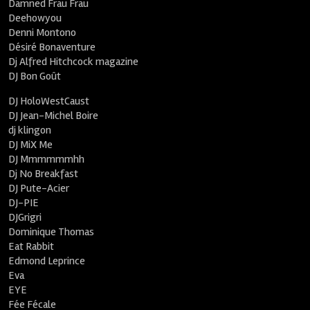
Damned Frau Frau
Deehowyou
Denni Montono
Désiré Bonaventure
Dj Alfred Hitchcock magazine
DJ Bon Goût
DJ HoloWestCaust
DJ Jean-Michel Boire
dj klingon
DJ MiX Me
DJ Mmmmmmhh
Dj No Breakfast
DJ Pute-Acier
DJ-PIE
DJGrigri
Dominique Thomas
Eat Rabbit
Edmond Leprince
Eva
EYE
Fée Fécale