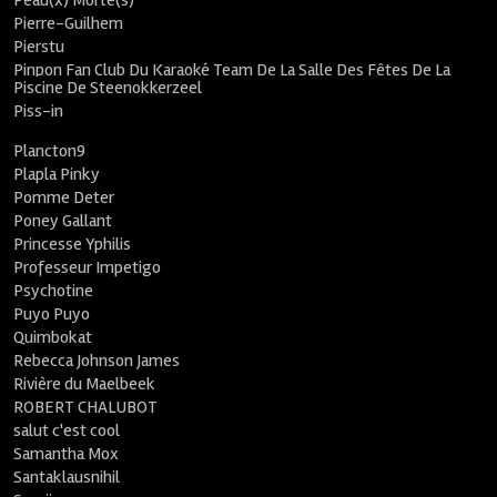
Peau(x) Morte(s)
Pierre-Guilhem
Pierstu
Pinpon Fan Club Du Karaoké Team De La Salle Des Fêtes De La
Piscine De Steenokkerzeel
Piss-in
Plancton9
Plapla Pinky
Pomme Deter
Poney Gallant
Princesse Yphilis
Professeur Impetigo
Psychotine
Puyo Puyo
Quimbokat
Rebecca Johnson James
Rivière du Maelbeek
ROBERT CHALUBOT
salut c'est cool
Samantha Mox
Santaklausnihil