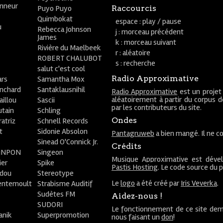
onneur
Puyo Puyo
Raccourcis
Quimbokat
espace : play / pause
u
Rebecca Johnson
j : morceau précédent
James
k : morceau suivant
Rivière du Maelbeek
r : aléatoire
ROBERT CHALUBOT
s : recherche
salut c'est cool
Radio Approximative
rs
Samantha Mox
anchard
Santaklausnihil
Radio Approximative
est un projet
aléatoirement à partir du corpus 
aillou
Sascii
par les contributeurs du site.
utain
Schling
Ondes
atriz
Schnell Records
t
Sidonie Absolon
Pantagruweb
a bien mangé. Il ne co
Sinead O'Connick Jr.
Crédits
PiNPON
Singeon
Musique Approximative est déve
ier
Spike
Pastis Hosting
. Le code source du 
bdou
Stereotype
Le
logo
a été créé par
Iris Veverka
.
entemoult
Strabisme Auditif
Sudètes FM
Aidez-nous !
SUDORI
Le fonctionnement de ce site dem
anik
Superpromotion
nous faisant un
don
!