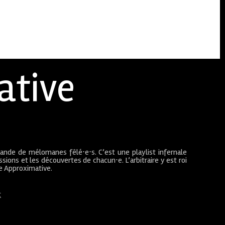
ative
bande de mélomanes fêlé⋅e⋅s. C’est une playlist infernale
sions et les découvertes de chacun⋅e. L’arbitraire y est roi
ue Approximative.
t