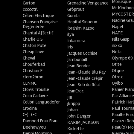
Morusque
Carton
Grenadine Vengeance
Mr Kindhoo
ccccctrl
Grôprout
MYCOSTE
Céleri Electrique
Gumbi
Nadine Gra
Chanson Française
Hopital Sinueux
Dégénérée
Napel
Ibrahim Kazoo
Chantal Affectif
NATE
ilya
Charlie O.S
Nils Gasp
Inkamera
Chaton Pute
nixxx
Iris
Cheap Love
Nota
Jacques Cochise
Cheval
Olympe 69
Jambonbill
Chouferbad
Otite
Jean Bender
Christian F
Otqrie
Jean-Claude Blu Ray
clem2bron
Otrox
Jean-Claude Crépir
CLNMC
Oyibo
Jean-Seb du Réal
Clovis Trouille
Panier Pian
JeanCroc
Coco Cadavre
Par Allianc
JIJI
Colibri Languedefer
Patrick Har
jknppp
Crodina
Paul Tourn
Johan
C•)_(•C
Paxille Enr
John Danger
Damned Frau Frau
Pazuzu Rob
KARIM JACKSON
Deehowyou
Peau(x) Mo
Kickette
Denni Montono
Pierre-Gui