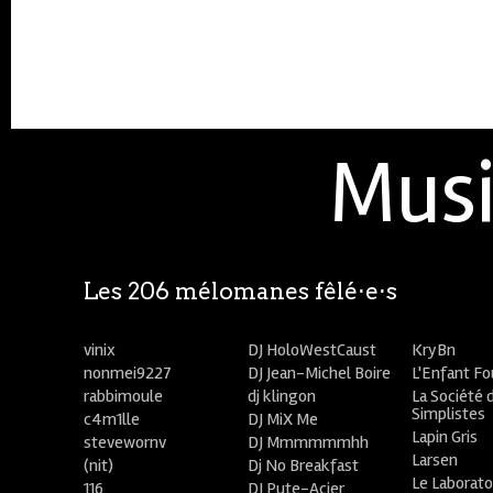
Musi
Les 206 mélomanes fêlé⋅e⋅s
vinix
DJ HoloWestCaust
KryBn
nonmei9227
DJ Jean-Michel Boire
L'Enfant F
rabbimoule
dj klingon
La Société 
Simplistes
c4m1lle
DJ MiX Me
Lapin Gris
stevewornv
DJ Mmmmmmhh
Larsen
(nit)
Dj No Breakfast
Le Laborato
116
DJ Pute-Acier