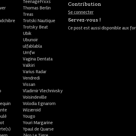
TeenageFrxxs
Contribution
ver
Thomas Berlin
Se connecter
R
Treas
Servez-vous !
udchibre
Trotski Nautique
Trotsky Beat
Ce post est aussi disponible aux fo
Ubik
Ubunoir
ulfablabla
Umfw
Vagina Dentata
Valkiri
Varius Radar
Vendredi
Vissan
o
Vladimir Vlechnivsky
e
Voisindeville
lequin
Volodia Egnarom
ante
Wizæroid
oulé
Yougo
ot
Youri Margarine
rte(s)
Ypaul de Quarse
lhem
Zéro Le Tigre