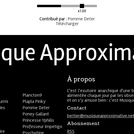
x1.00
Contribué par
:
Pomme Deter
Télécharger
que Approxim
À propos
C'est l'exutoire anarchique d'une 
Plancton9
alimentée chaque jour par les obses
et on s’y amuse bien : c’est Musiq
ourmi
Plapla Pinky
des
Pomme Deter
Contact
Poney Gallant
bertier@musiqueapproximative.ne
Princesse Yphilis
Abonnement
Professeur Impetigo
ire
RSS
Psychotine