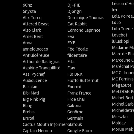
Lésion d'H
60hz
DJ-PIE
lm
6nysta
DJGrigri
Lola Poirea
Alix Turcq
Dominique Thomas
LoLo
Altered Beast
Eat Rabbit
Lolo Tuerie
Alto Clark
Edmond Leprince
Lovebot
Amel Bent
Eva
luluskopi
Anna
EYE
Madame Ma
annelolococo
Fée Fécale
Marc de Bl
Antiulcéreuse
fildentaire
Marceline C
Arthur de Rastignac
Fita
Maréchal P
Aspirine Tranquillité
Flav
MC C-Imper
Assi Pychaf
Flo BRK
MC Feminis
Audiolicence
Floflo Butternut
Mégapute
Bacalao
Fourmi
MéLODiK 
Bibi Mati
Franz France
Michel Bert
Big Pink Pig
Froe Char
Michel Sar
Bling
Gakona
Micheldetr
Brebis
Génôme
Mieszko
Brutal
Germain
Moldav
Cactus Mouth Informer
Glafouk
Morue Mek
Captain Némou
Google Blum