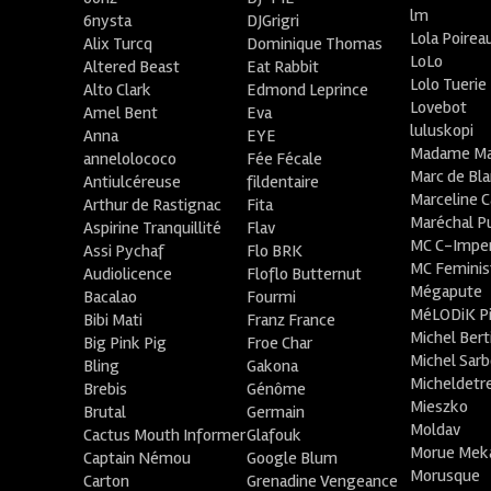
lm
6nysta
DJGrigri
Lola Poirea
Alix Turcq
Dominique Thomas
LoLo
Altered Beast
Eat Rabbit
Lolo Tuerie
Alto Clark
Edmond Leprince
Lovebot
Amel Bent
Eva
luluskopi
Anna
EYE
Madame Ma
annelolococo
Fée Fécale
Marc de Bl
Antiulcéreuse
fildentaire
Marceline C
Arthur de Rastignac
Fita
Maréchal P
Aspirine Tranquillité
Flav
MC C-Imper
Assi Pychaf
Flo BRK
MC Feminis
Audiolicence
Floflo Butternut
Mégapute
Bacalao
Fourmi
MéLODiK 
Bibi Mati
Franz France
Michel Bert
Big Pink Pig
Froe Char
Michel Sar
Bling
Gakona
Micheldetr
Brebis
Génôme
Mieszko
Brutal
Germain
Moldav
Cactus Mouth Informer
Glafouk
Morue Mek
Captain Némou
Google Blum
Morusque
Carton
Grenadine Vengeance