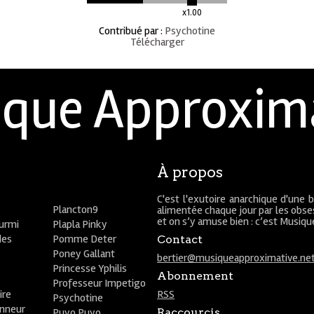
x1.00
Contribué par
:
Psychotine
Télécharger
que Approxim
À propos
C'est l'exutoire anarchique d'une 
Plancton9
alimentée chaque jour par les obses
et on s’y amuse bien : c’est Musiq
ourmi
Plapla Pinky
des
Pomme Deter
Contact
Poney Gallant
bertier@musiqueapproximative.ne
Princesse Yphilis
Abonnement
Professeur Impetigo
ire
RSS
Psychotine
onneur
Puyo Puyo
Raccourcis