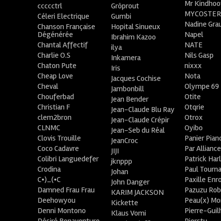
Mr Kindhoo
ccccctrl
Grôprout
MYCOSTE
Céleri Electrique
Gumbi
Nadine Gra
Chanson Française
Hopital Sinueux
Dégénérée
Napel
Ibrahim Kazoo
Chantal Affectif
NATE
ilya
Charlie O.S
Nils Gasp
Inkamera
Chaton Pute
nixxx
Iris
Cheap Love
Nota
Jacques Cochise
Cheval
Olympe 69
Jambonbill
Chouferbad
Otite
Jean Bender
Christian F
Otqrie
Jean-Claude Blu Ray
clem2bron
Otrox
Jean-Claude Crépir
CLNMC
Oyibo
Jean-Seb du Réal
Clovis Trouille
Panier Pian
JeanCroc
Coco Cadavre
Par Allianc
JIJI
Colibri Languedefer
Patrick Har
jknppp
Crodina
Paul Tourn
Johan
C•)_(•C
Paxille Enr
John Danger
Damned Frau Frau
Pazuzu Rob
KARIM JACKSON
Deehowyou
Peau(x) Mo
Kickette
Denni Montono
Pierre-Gui
Klaus Vomi