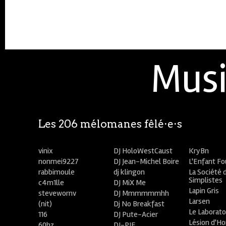
Musi
Les 206 mélomanes fêlé⋅e⋅s
vinix
DJ HoloWestCaust
KryBn
nonmei9227
DJ Jean-Michel Boire
L'Enfant F
rabbimoule
dj klingon
La Société 
Simplistes
c4m1lle
DJ MiX Me
Lapin Gris
stevewornv
DJ Mmmmmmhh
Larsen
(nit)
Dj No Breakfast
Le Laborato
116
DJ Pute-Acier
Lésion d'H
60hz
DJ-PIE