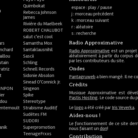
Quimbokat
espace : play / pause
u
Rebecca Johnson
j : morceau précédent
James
k : morceau suivant
Rivière du Maelbeek
r : aléatoire
ROBERT CHALUBOT
s : recherche
salut c'est cool
Radio Approximative
rs
Samantha Mox
anchard
Santaklausnihil
Radio Approximative
est un projet
aléatoirement à partir du corpus 
aillou
Sascii
par les contributeurs du site.
utain
Schling
Ondes
atriz
Schnell Records
t
Sidonie Absolon
Pantagruweb
a bien mangé. Il ne co
Sinead O'Connick Jr.
Crédits
PiNPON
Singeon
Musique Approximative est déve
ier
Spike
Pastis Hosting
. Le code source du 
bdou
Stereotype
Le
logo
a été créé par
Iris Veverka
.
entemoult
Strabisme Auditif
Sudètes FM
Aidez-nous !
SUDORI
Le fonctionnement de ce site dem
anik
Superpromotion
nous faisant un
don
!
TeenageFrxxs
Contribution