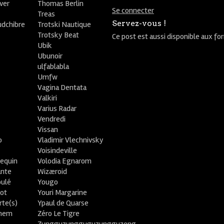
ver
Thomas Berlin
Se connecter
R
Treas
Servez-vous !
udchibre
Trotski Nautique
Trotsky Beat
Ce post est aussi disponible aux fo
Ubik
Ubunoir
ulfablabla
Umfw
Vagina Dentata
Valkiri
Varius Radar
Vendredi
Vissan
o
Vladimir Vlechnivsky
e
Voisindeville
lequin
Volodia Egnarom
ante
Wizæroid
oulé
Yougo
ot
Youri Margarine
rte(s)
Ypaul de Quarse
lhem
Zéro Le Tigre