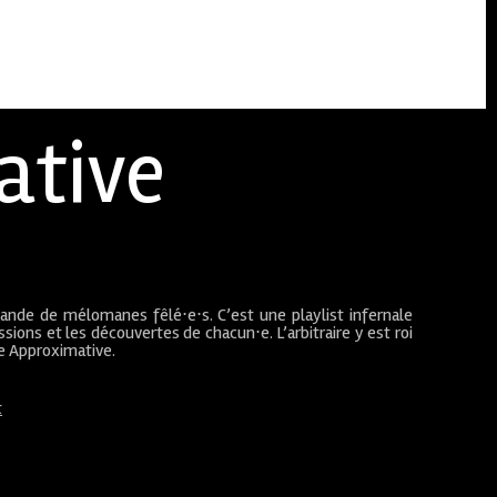
ative
bande de mélomanes fêlé⋅e⋅s. C’est une playlist infernale
sions et les découvertes de chacun⋅e. L’arbitraire y est roi
ue Approximative.
t