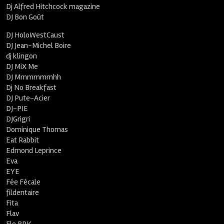
Dj Alfred Hitchcock magazine
DJ Bon Goût
DJ HoloWestCaust
DJ Jean-Michel Boire
dj klingon
DJ MiX Me
DJ Mmmmmmhh
Dj No Breakfast
DJ Pute-Acier
DJ-PIE
DJGrigri
Dominique Thomas
Eat Rabbit
Edmond Leprince
Eva
EYE
Fée Fécale
fildentaire
Fita
Flav