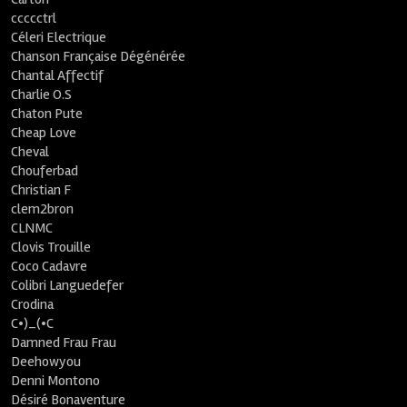
ccccctrl
Céleri Electrique
Chanson Française Dégénérée
Chantal Affectif
Charlie O.S
Chaton Pute
Cheap Love
Cheval
Chouferbad
Christian F
clem2bron
CLNMC
Clovis Trouille
Coco Cadavre
Colibri Languedefer
Crodina
C•)_(•C
Damned Frau Frau
Deehowyou
Denni Montono
Désiré Bonaventure