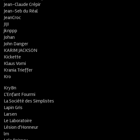
Jean-Claude Crépir
Jean-Seb du Réal
JeanCroc
JIJI
jknppp
Johan
John Danger
KARIM JACKSON
Kickette
Klaus Vomi
Krania Trieffer
Kro
KryBn
L'Enfant Fourmi
La Société des Simplistes
Lapin Gris
Larsen
Le Laboratoire
Lésion d'Honneur
lm