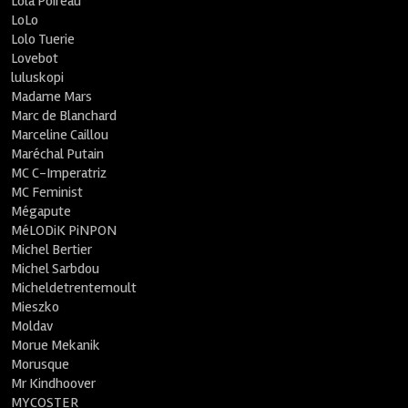
Lola Poireau
LoLo
Lolo Tuerie
Lovebot
luluskopi
Madame Mars
Marc de Blanchard
Marceline Caillou
Maréchal Putain
MC C-Imperatriz
MC Feminist
Mégapute
MéLODiK PiNPON
Michel Bertier
Michel Sarbdou
Micheldetrentemoult
Mieszko
Moldav
Morue Mekanik
Morusque
Mr Kindhoover
MYCOSTER