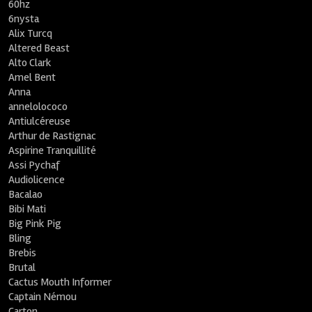
60hz
6nysta
Alix Turcq
Altered Beast
Alto Clark
Amel Bent
Anna
annelolococo
Antiulcéreuse
Arthur de Rastignac
Aspirine Tranquillité
Assi Pychaf
Audiolicence
Bacalao
Bibi Mati
Big Pink Pig
Bling
Brebis
Brutal
Cactus Mouth Informer
Captain Némou
Carton