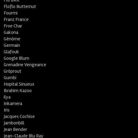
Flo BRK
Floflo Butternut
Fourmi
Franz France
Froe Char
Gakona
Génôme
Germain
Glafouk
Google Blum
Grenadine Vengeance
Grôprout
Gumbi
Hopital Sinueux
Ibrahim Kazoo
ilya
Inkamera
Iris
Jacques Cochise
Jambonbill
Jean Bender
Jean-Claude Blu Ray