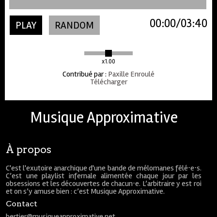
00:00
03:40
PLAY
RANDOM
x1.00
Contribué par
:
Paxille Enroulé
Télécharger
Musique Approximative
À propos
C'est l'exutoire anarchique d'une bande de mélomanes fêlé⋅e⋅s.
C’est une playlist infernale alimentée chaque jour par les
obsessions et les découvertes de chacun⋅e. L’arbitraire y est roi
et on s’y amuse bien : c’est Musique Approximative.
Contact
bertier@musiqueapproximative.net