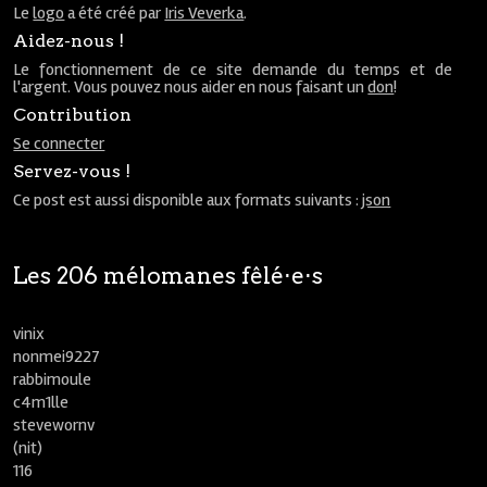
Le
logo
a été créé par
Iris Veverka
.
Aidez-nous !
Le fonctionnement de ce site demande du temps et de
l'argent. Vous pouvez nous aider en nous faisant un
don
!
Contribution
Se connecter
Servez-vous !
Ce post est aussi disponible aux formats suivants :
json
Les 206 mélomanes fêlé⋅e⋅s
vinix
nonmei9227
rabbimoule
c4m1lle
stevewornv
(nit)
116