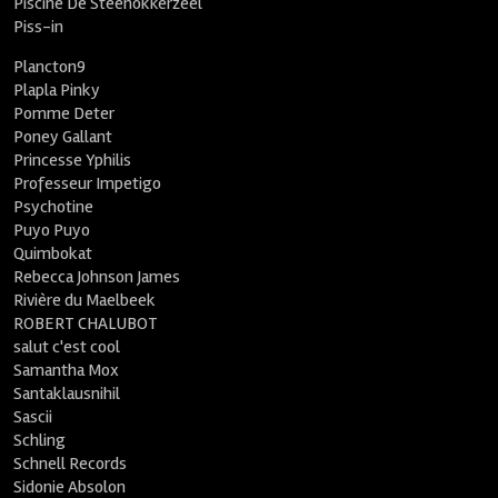
Piscine De Steenokkerzeel
Piss-in
Plancton9
Plapla Pinky
Pomme Deter
Poney Gallant
Princesse Yphilis
Professeur Impetigo
Psychotine
Puyo Puyo
Quimbokat
Rebecca Johnson James
Rivière du Maelbeek
ROBERT CHALUBOT
salut c'est cool
Samantha Mox
Santaklausnihil
Sascii
Schling
Schnell Records
Sidonie Absolon