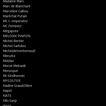
Madame Mars
Marc de Blanchard
Marceline Caillou
Maréchal Putain
MC C-Imperatriz
MC Feminist
Mégapute
MéLODiK PiNPON
Michel Bertier
Michel Sarbdou
Micheldetrentemoult
Mieszko
Moldav
Morue Mekanik
Morusque
Mr Kindhoover
MYCOSTER
Nadine Graudchibre
Napel
NATE
Nils Gasp
nixxx