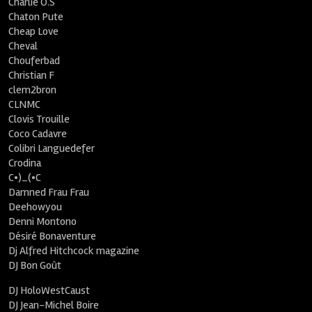
Charlie O.S
Chaton Pute
Cheap Love
Cheval
Chouferbad
Christian F
clem2bron
CLNMC
Clovis Trouille
Coco Cadavre
Colibri Languedefer
Crodina
C•)_(•C
Damned Frau Frau
Deehowyou
Denni Montono
Désiré Bonaventure
Dj Alfred Hitchcock magazine
DJ Bon Goût
DJ HoloWestCaust
DJ Jean-Michel Boire