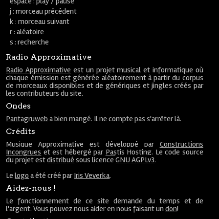
espace : play / pause
j : morceau précédent
k : morceau suivant
r : aléatoire
s : recherche
Radio Approximative
Radio Approximative
est un projet musical et informatique où
chaque émission est générée aléatoirement à partir du corpus
de morceaux disponibles et de génériques et jingles créés par
les contributeurs du site.
Ondes
Pantagruweb
a bien mangé. Il ne compte pas s'arrêter là.
Crédits
Musique Approximative est développé par
Constructions
Incongrues
et est hébergé par
Pastis Hosting
. Le code source
du projet est
distribué
sous licence
GNU AGPLv3
.
Le
logo
a été créé par
Iris Veverka
.
Aidez-nous !
Le fonctionnement de ce site demande du temps et de
l'argent. Vous pouvez nous aider en nous faisant un
don
!