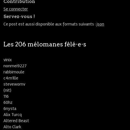
Contribution
Se connecter
Servez-vous !
Ce post est aussi disponible aux formats suivants :
json
Les 206 mélomanes fêlé⋅e⋅s
vinix
nonmei9227
rabbimoule
c4m1lle
stevewornv
(nit)
116
60hz
6nysta
Alix Turcq
Altered Beast
Alto Clark