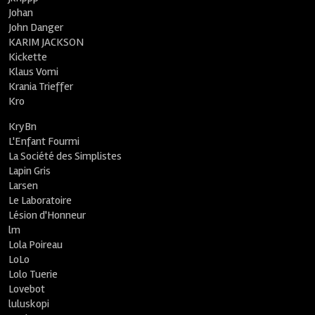
Johan
John Danger
KARIM JACKSON
Kickette
Klaus Vomi
Krania Trieffer
Kro
KryBn
L'Enfant Fourmi
La Société des Simplistes
Lapin Gris
Larsen
Le Laboratoire
Lésion d'Honneur
lm
Lola Poireau
LoLo
Lolo Tuerie
Lovebot
luluskopi