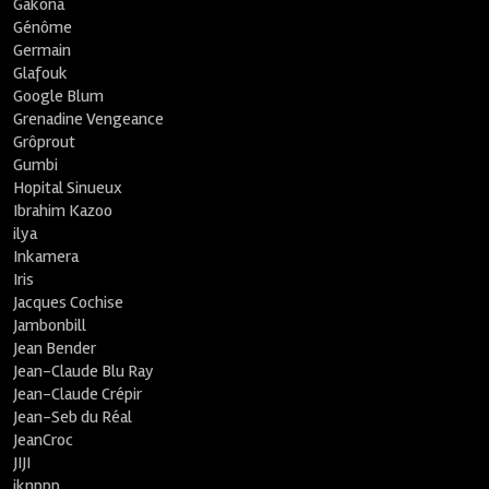
Gakona
Génôme
Germain
Glafouk
Google Blum
Grenadine Vengeance
Grôprout
Gumbi
Hopital Sinueux
Ibrahim Kazoo
ilya
Inkamera
Iris
Jacques Cochise
Jambonbill
Jean Bender
Jean-Claude Blu Ray
Jean-Claude Crépir
Jean-Seb du Réal
JeanCroc
JIJI
jknppp