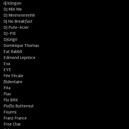
dj klingon
DJ MiX Me
DJ Mmmmmmhh
Dj No Breakfast
DJ Pute-Acier
DJ-PIE
DJGrigri
Dominique Thomas
Eat Rabbit
Edmond Leprince
Eva
EYE
Fée Fécale
fildentaire
Fita
Flav
Flo BRK
Floflo Butternut
Fourmi
Franz France
Froe Char