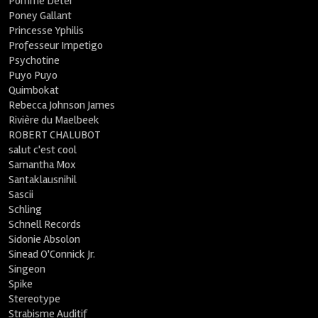
Pomme Deter
Poney Gallant
Princesse Yphilis
Professeur Impetigo
Psychotine
Puyo Puyo
Quimbokat
Rebecca Johnson James
Rivière du Maelbeek
ROBERT CHALUBOT
salut c'est cool
Samantha Mox
Santaklausnihil
Sascii
Schling
Schnell Records
Sidonie Absolon
Sinead O'Connick Jr.
Singeon
Spike
Stereotype
Strabisme Auditif