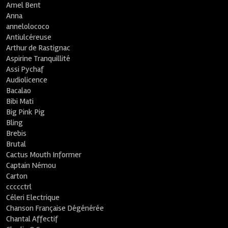
Amel Bent
Anna
annelolococo
Antiulcéreuse
Arthur de Rastignac
Aspirine Tranquillité
Assi Pychaf
Audiolicence
Bacalao
Bibi Mati
Big Pink Pig
Bling
Brebis
Brutal
Cactus Mouth Informer
Captain Némou
Carton
ccccctrl
Céleri Electrique
Chanson Française Dégénérée
Chantal Affectif