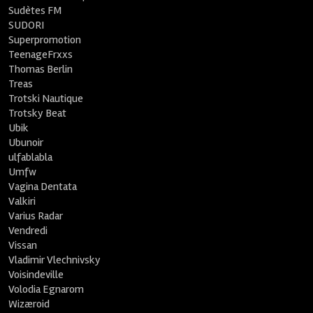
Sudètes FM
SUDORI
Superpromotion
TeenageFrxxs
Thomas Berlin
Treas
Trotski Nautique
Trotsky Beat
Ubik
Ubunoir
ulfablabla
Umfw
Vagina Dentata
Valkiri
Varius Radar
Vendredi
Vissan
Vladimir Vlechnivsky
Voisindeville
Volodia Egnarom
Wizæroid