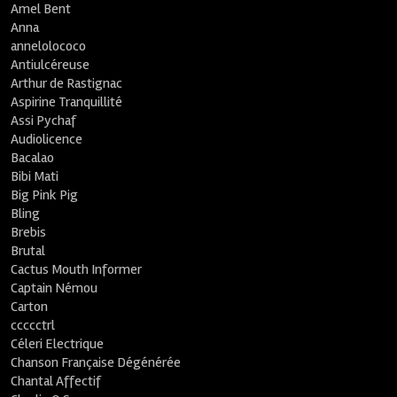
Amel Bent
Anna
annelolococo
Antiulcéreuse
Arthur de Rastignac
Aspirine Tranquillité
Assi Pychaf
Audiolicence
Bacalao
Bibi Mati
Big Pink Pig
Bling
Brebis
Brutal
Cactus Mouth Informer
Captain Némou
Carton
ccccctrl
Céleri Electrique
Chanson Française Dégénérée
Chantal Affectif