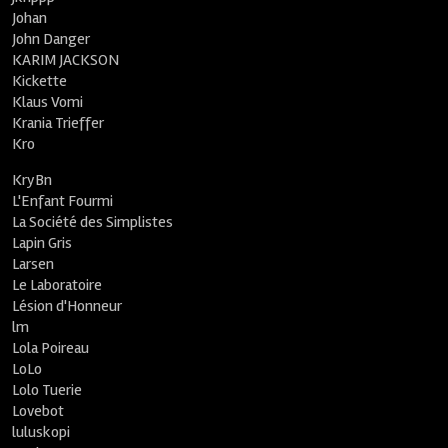
Johan
John Danger
KARIM JACKSON
Kickette
Klaus Vomi
Krania Trieffer
Kro
KryBn
L'Enfant Fourmi
La Société des Simplistes
Lapin Gris
Larsen
Le Laboratoire
Lésion d'Honneur
lm
Lola Poireau
LoLo
Lolo Tuerie
Lovebot
luluskopi