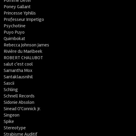
Pomme Deter
Poney Gallant
Princesse Yphilis
Professeur Impetigo
Psychotine
Puyo Puyo
Quimbokat
Rebecca Johnson James
Rivière du Maelbeek
ROBERT CHALUBOT
salut c'est cool
Samantha Mox
Santaklausnihil
Sascii
Schling
Schnell Records
Sidonie Absolon
Sinead O'Connick Jr.
Singeon
Spike
Stereotype
Strabisme Auditif