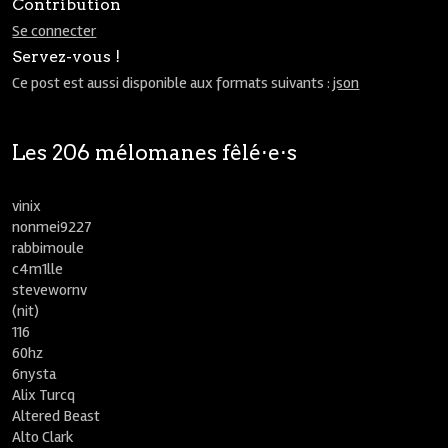
Contribution
Se connecter
Servez-vous !
Ce post est aussi disponible aux formats suivants :
json
Les 206 mélomanes fêlé⋅e⋅s
vinix
nonmei9227
rabbimoule
c4m1lle
stevewornv
(nit)
116
60hz
6nysta
Alix Turcq
Altered Beast
Alto Clark