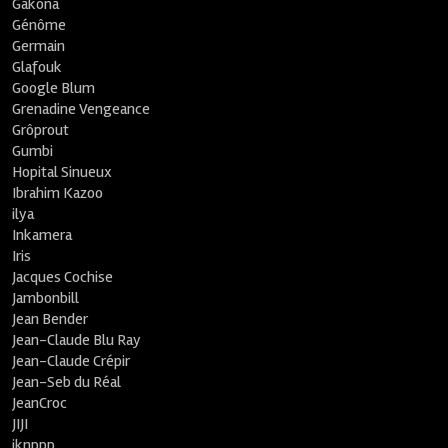
Gakona
Génôme
Germain
Glafouk
Google Blum
Grenadine Vengeance
Grôprout
Gumbi
Hopital Sinueux
Ibrahim Kazoo
ilya
Inkamera
Iris
Jacques Cochise
Jambonbill
Jean Bender
Jean-Claude Blu Ray
Jean-Claude Crépir
Jean-Seb du Réal
JeanCroc
JIJI
jknppp