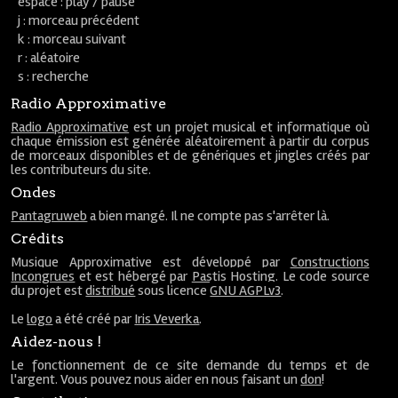
espace : play / pause
j : morceau précédent
k : morceau suivant
r : aléatoire
s : recherche
Radio Approximative
Radio Approximative
est un projet musical et informatique où
chaque émission est générée aléatoirement à partir du corpus
de morceaux disponibles et de génériques et jingles créés par
les contributeurs du site.
Ondes
Pantagruweb
a bien mangé. Il ne compte pas s'arrêter là.
Crédits
Musique Approximative est développé par
Constructions
Incongrues
et est hébergé par
Pastis Hosting
. Le code source
du projet est
distribué
sous licence
GNU AGPLv3
.
Le
logo
a été créé par
Iris Veverka
.
Aidez-nous !
Le fonctionnement de ce site demande du temps et de
l'argent. Vous pouvez nous aider en nous faisant un
don
!