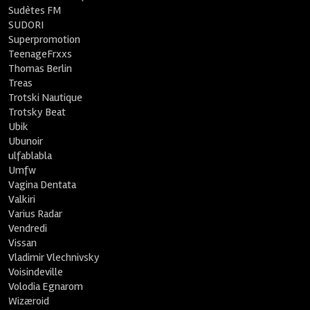
Sudètes FM
SUDORI
Superpromotion
TeenageFrxxs
Thomas Berlin
Treas
Trotski Nautique
Trotsky Beat
Ubik
Ubunoir
ulfablabla
Umfw
Vagina Dentata
Valkiri
Varius Radar
Vendredi
Vissan
Vladimir Vlechnivsky
Voisindeville
Volodia Egnarom
Wizæroid