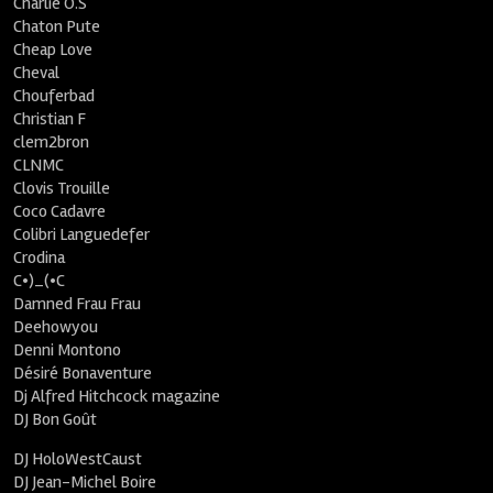
Charlie O.S
Chaton Pute
Cheap Love
Cheval
Chouferbad
Christian F
clem2bron
CLNMC
Clovis Trouille
Coco Cadavre
Colibri Languedefer
Crodina
C•)_(•C
Damned Frau Frau
Deehowyou
Denni Montono
Désiré Bonaventure
Dj Alfred Hitchcock magazine
DJ Bon Goût
DJ HoloWestCaust
DJ Jean-Michel Boire