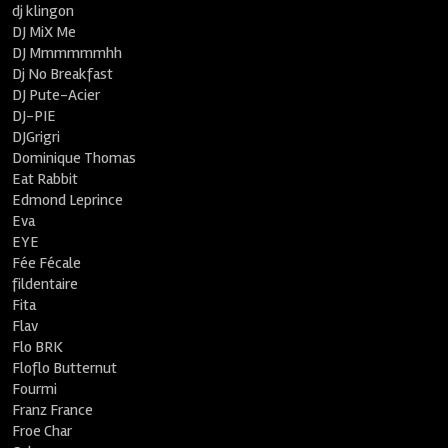
dj klingon
DJ MiX Me
DJ Mmmmmmhh
Dj No Breakfast
DJ Pute-Acier
DJ-PIE
DJGrigri
Dominique Thomas
Eat Rabbit
Edmond Leprince
Eva
EYE
Fée Fécale
fildentaire
Fita
Flav
Flo BRK
Floflo Butternut
Fourmi
Franz France
Froe Char