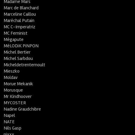
Madame Mars
Marc de Blanchard
Marceline Caillou
Maréchal Putain
MC C-Imperatriz
MC Feminist
Mégapute
MéLODiK PiNPON
Michel Bertier
Michel Sarbdou
Micheldetrentemoult
Mieszko
Moldav
Morue Mekanik
Morusque
Mr Kindhoover
MYCOSTER
Nadine Graudchibre
Napel
NATE
Nils Gasp
nixxx