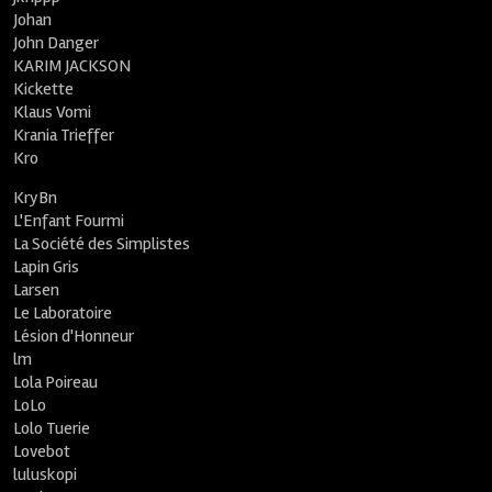
Johan
John Danger
KARIM JACKSON
Kickette
Klaus Vomi
Krania Trieffer
Kro
KryBn
L'Enfant Fourmi
La Société des Simplistes
Lapin Gris
Larsen
Le Laboratoire
Lésion d'Honneur
lm
Lola Poireau
LoLo
Lolo Tuerie
Lovebot
luluskopi