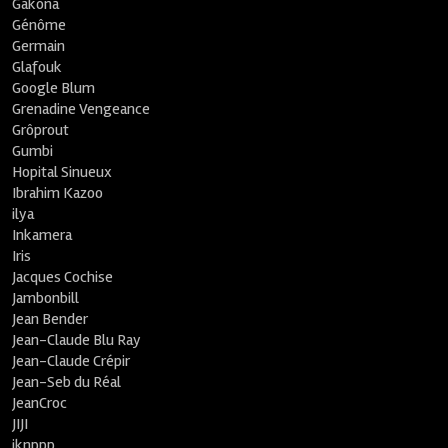
Gakona
Génôme
Germain
Glafouk
Google Blum
Grenadine Vengeance
Grôprout
Gumbi
Hopital Sinueux
Ibrahim Kazoo
ilya
Inkamera
Iris
Jacques Cochise
Jambonbill
Jean Bender
Jean-Claude Blu Ray
Jean-Claude Crépir
Jean-Seb du Réal
JeanCroc
JIJI
jknppp