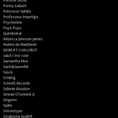
Pomme Deter
Poney Gallant
Princesse Yphilis
Professeur Impetigo
Psychotine
Puyo Puyo
Quimbokat
Rebecca Johnson James
Rivière du Maelbeek
ROBERT CHALUBOT
salut c'est cool
Samantha Mox
Santaklausnihil
Sascii
Schling
Schnell Records
Sidonie Absolon
Sinead O'Connick Jr.
Singeon
Spike
Stereotype
Strabisme Auditif