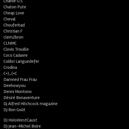
Charlie O.S
Chaton Pute
Cheap Love
Cheval
Chouferbad
Christian F
clem2bron
CLNMC
Clovis Trouille
Coco Cadavre
Colibri Languedefer
Crodina
C•)_(•C
Damned Frau Frau
Deehowyou
Denni Montono
Désiré Bonaventure
Dj Alfred Hitchcock magazine
DJ Bon Goût
DJ HoloWestCaust
DJ Jean-Michel Boire