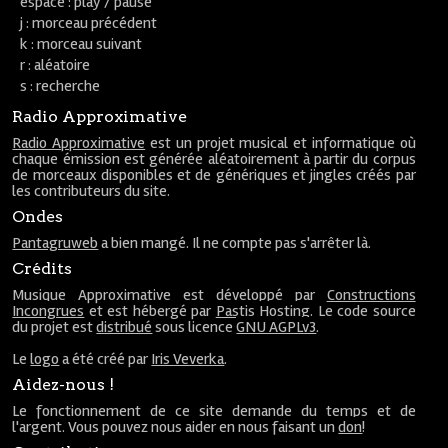
espace : play / pause
j : morceau précédent
k : morceau suivant
r : aléatoire
s : recherche
Radio Approximative
Radio Approximative
est un projet musical et informatique où
chaque émission est générée aléatoirement à partir du corpus
de morceaux disponibles et de génériques et jingles créés par
les contributeurs du site.
Ondes
Pantagruweb
a bien mangé. Il ne compte pas s'arrêter là.
Crédits
Musique Approximative est développé par
Constructions
Incongrues
et est hébergé par
Pastis Hosting
. Le code source
du projet est
distribué
sous licence
GNU AGPLv3
.
Le
logo
a été créé par
Iris Veverka
.
Aidez-nous !
Le fonctionnement de ce site demande du temps et de
l'argent. Vous pouvez nous aider en nous faisant un
don
!