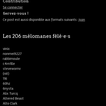
Contribution
Se connecter
Servez-vous !
Ce post est aussi disponible aux formats suivants :
json
Les 206 mélomanes fêlé⋅e⋅s
vinix
nonmei9227
rabbimoule
c4m1lle
stevewornv
(nit)
116
60hz
6nysta
Alix Turcq
Altered Beast
Alto Clark