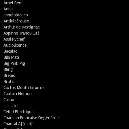
Amel Bent
Anna
annelolococo
Antiulcéreuse
Arthur de Rastignac
Aspirine Tranquillité
Assi Pychaf
Audiolicence
Bacalao
Bibi Mati
Big Pink Pig
Bling
Brebis
Brutal
Cactus Mouth Informer
Captain Némou
Carton
ccccctrl
Céleri Electrique
Chanson Française Dégénérée
Chantal Affectif