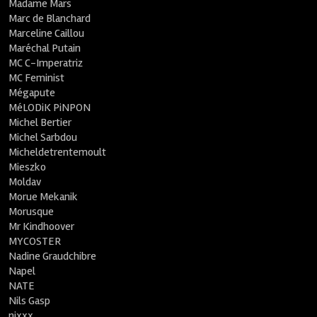
Madame Mars
Marc de Blanchard
Marceline Caillou
Maréchal Putain
MC C-Imperatriz
MC Feminist
Mégapute
MéLODiK PiNPON
Michel Bertier
Michel Sarbdou
Micheldetrentemoult
Mieszko
Moldav
Morue Mekanik
Morusque
Mr Kindhoover
MYCOSTER
Nadine Graudchibre
Napel
NATE
Nils Gasp
nixxx