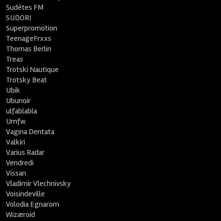
Sudètes FM
SUDORI
Superpromotion
TeenageFrxxs
Thomas Berlin
Treas
Trotski Nautique
Trotsky Beat
Ubik
Ubunoir
ulfablabla
Umfw
Vagina Dentata
Valkiri
Varius Radar
Vendredi
Vissan
Vladimir Vlechnivsky
Voisindeville
Volodia Egnarom
Wizæroid