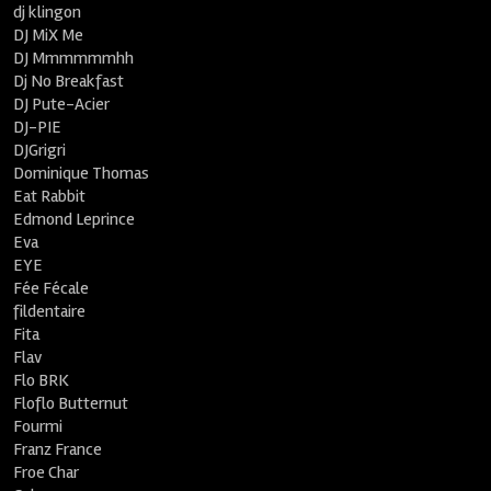
dj klingon
DJ MiX Me
DJ Mmmmmmhh
Dj No Breakfast
DJ Pute-Acier
DJ-PIE
DJGrigri
Dominique Thomas
Eat Rabbit
Edmond Leprince
Eva
EYE
Fée Fécale
fildentaire
Fita
Flav
Flo BRK
Floflo Butternut
Fourmi
Franz France
Froe Char