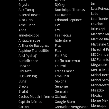
lm
6nysta
DJGrigri
Lola Poirea
Alix Turcq
Dominique Thomas
LoLo
Altered Beast
Eat Rabbit
Lolo Tuerie
Alto Clark
Edmond Leprince
Lovebot
Amel Bent
Eva
luluskopi
Anna
EYE
Madame Ma
annelolococo
Fée Fécale
Marc de Bl
Antiulcéreuse
fildentaire
Marceline C
Arthur de Rastignac
Fita
Maréchal P
Aspirine Tranquillité
Flav
MC C-Imper
Assi Pychaf
Flo BRK
MC Feminis
Audiolicence
Floflo Butternut
Mégapute
Bacalao
Fourmi
MéLODiK 
Bibi Mati
Franz France
Michel Bert
Big Pink Pig
Froe Char
Michel Sar
Bling
Gakona
Micheldetr
Brebis
Génôme
Mieszko
Brutal
Germain
Moldav
Cactus Mouth Informer
Glafouk
Morue Mek
Captain Némou
Google Blum
Morusque
Carton
Grenadine Vengeance