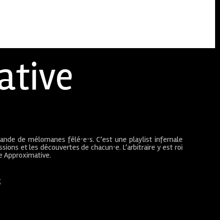
ative
bande de mélomanes fêlé⋅e⋅s. C’est une playlist infernale
sions et les découvertes de chacun⋅e. L’arbitraire y est roi
ue Approximative.
t