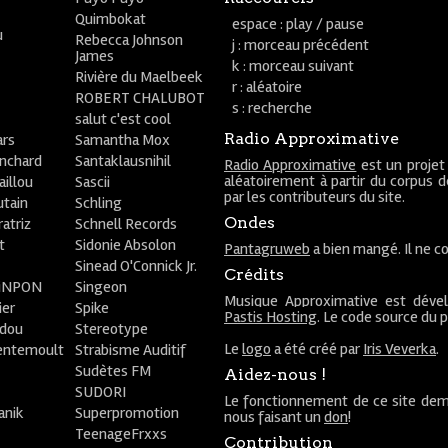
Quimbokat
espace : play / pause
u
Rebecca Johnson
j : morceau précédent
James
k : morceau suivant
Rivière du Maelbeek
r : aléatoire
ROBERT CHALUBOT
s : recherche
salut c'est cool
Radio Approximative
rs
Samantha Mox
anchard
Santaklausnihil
Radio Approximative
est un projet
aléatoirement à partir du corpus 
aillou
Sascii
par les contributeurs du site.
utain
Schling
Ondes
atriz
Schnell Records
t
Sidonie Absolon
Pantagruweb
a bien mangé. Il ne co
Sinead O'Connick Jr.
Crédits
PiNPON
Singeon
Musique Approximative est déve
ier
Spike
Pastis Hosting
. Le code source du 
bdou
Stereotype
Le
logo
a été créé par
Iris Veverka
.
entemoult
Strabisme Auditif
Sudètes FM
Aidez-nous !
SUDORI
Le fonctionnement de ce site dem
anik
Superpromotion
nous faisant un
don
!
TeenageFrxxs
Contribution