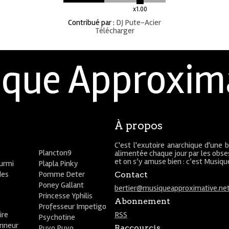
x1.00
Contribué par
:
DJ Pute-Acier
Télécharger
que Approxim
À propos
C'est l'exutoire anarchique d'une 
Plancton9
alimentée chaque jour par les obses
et on s’y amuse bien : c’est Musiq
ourmi
Plapla Pinky
des
Pomme Deter
Contact
Poney Gallant
bertier@musiqueapproximative.ne
Princesse Yphilis
Abonnement
Professeur Impetigo
ire
RSS
Psychotine
onneur
Puyo Puyo
Raccourcis