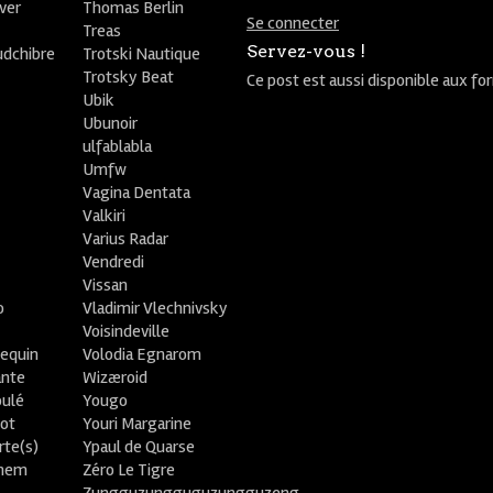
ver
Thomas Berlin
Se connecter
R
Treas
Servez-vous !
udchibre
Trotski Nautique
Trotsky Beat
Ce post est aussi disponible aux fo
Ubik
Ubunoir
ulfablabla
Umfw
Vagina Dentata
Valkiri
Varius Radar
Vendredi
Vissan
o
Vladimir Vlechnivsky
e
Voisindeville
lequin
Volodia Egnarom
ante
Wizæroid
oulé
Yougo
ot
Youri Margarine
rte(s)
Ypaul de Quarse
lhem
Zéro Le Tigre