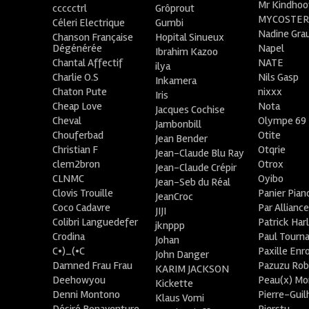
Mr Kindhoo
ccccctrl
Grôprout
MYCOSTE
Céleri Electrique
Gumbi
Nadine Gra
Chanson Française
Hopital Sinueux
Dégénérée
Napel
Ibrahim Kazoo
Chantal Affectif
NATE
ilya
Charlie O.S
Nils Gasp
Inkamera
Chaton Pute
nixxx
Iris
Cheap Love
Nota
Jacques Cochise
Cheval
Olympe 69
Jambonbill
Chouferbad
Otite
Jean Bender
Christian F
Otqrie
Jean-Claude Blu Ray
clem2bron
Otrox
Jean-Claude Crépir
CLNMC
Oyibo
Jean-Seb du Réal
Clovis Trouille
Panier Pian
JeanCroc
Coco Cadavre
Par Allianc
JIJI
Colibri Languedefer
Patrick Har
jknppp
Crodina
Paul Tourn
Johan
C•)_(•C
Paxille Enr
John Danger
Damned Frau Frau
Pazuzu Rob
KARIM JACKSON
Deehowyou
Peau(x) Mo
Kickette
Denni Montono
Pierre-Gui
Klaus Vomi