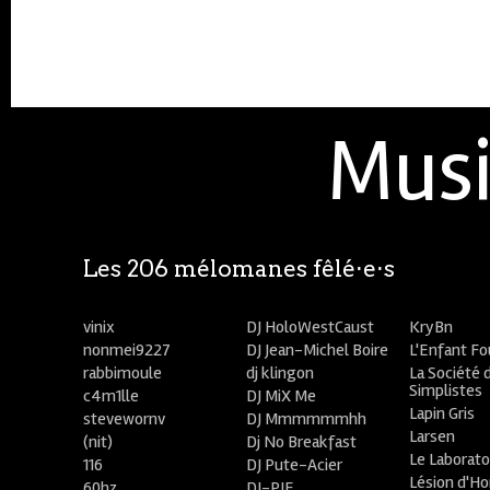
Musi
Les 206 mélomanes fêlé⋅e⋅s
vinix
DJ HoloWestCaust
KryBn
nonmei9227
DJ Jean-Michel Boire
L'Enfant F
rabbimoule
dj klingon
La Société 
Simplistes
c4m1lle
DJ MiX Me
Lapin Gris
stevewornv
DJ Mmmmmmhh
Larsen
(nit)
Dj No Breakfast
Le Laborato
116
DJ Pute-Acier
Lésion d'H
60hz
DJ-PIE