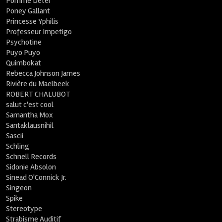
Pomme Deter
Poney Gallant
Princesse Yphilis
Professeur Impetigo
Psychotine
Puyo Puyo
Quimbokat
Rebecca Johnson James
Rivière du Maelbeek
ROBERT CHALUBOT
salut c'est cool
Samantha Mox
Santaklausnihil
Sascii
Schling
Schnell Records
Sidonie Absolon
Sinead O'Connick Jr.
Singeon
Spike
Stereotype
Strabisme Auditif