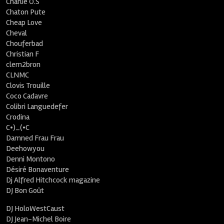
Charlie O.S
Chaton Pute
Cheap Love
Cheval
Chouferbad
Christian F
clem2bron
CLNMC
Clovis Trouille
Coco Cadavre
Colibri Languedefer
Crodina
C•)_(•C
Damned Frau Frau
Deehowyou
Denni Montono
Désiré Bonaventure
Dj Alfred Hitchcock magazine
DJ Bon Goût
DJ HoloWestCaust
DJ Jean-Michel Boire