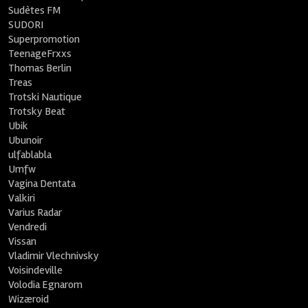
Sudètes FM
SUDORI
Superpromotion
TeenageFrxxs
Thomas Berlin
Treas
Trotski Nautique
Trotsky Beat
Ubik
Ubunoir
ulfablabla
Umfw
Vagina Dentata
Valkiri
Varius Radar
Vendredi
Vissan
Vladimir Vlechnivsky
Voisindeville
Volodia Egnarom
Wizæroid