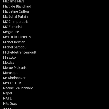
Madame Mars
Marc de Blanchard
Marceline Caillou
Maréchal Putain
MC C-Imperatriz
MC Feminist
Mégapute
MéLODiK PiNPON
Michel Bertier
Michel Sarbdou
Micheldetrentemoult
Mieszko
Moldav
Morue Mekanik
Morusque
Mr Kindhoover
MYCOSTER
Nadine Graudchibre
Napel
NATE
Nils Gasp
nixxx