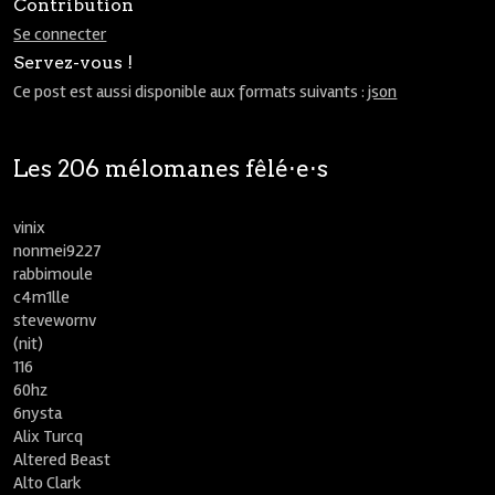
Contribution
Se connecter
Servez-vous !
Ce post est aussi disponible aux formats suivants :
json
Les 206 mélomanes fêlé⋅e⋅s
vinix
nonmei9227
rabbimoule
c4m1lle
stevewornv
(nit)
116
60hz
6nysta
Alix Turcq
Altered Beast
Alto Clark