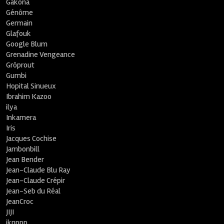
Gakona
Génôme
Germain
Glafouk
Google Blum
Grenadine Vengeance
Grôprout
Gumbi
Hopital Sinueux
Ibrahim Kazoo
ilya
Inkamera
Iris
Jacques Cochise
Jambonbill
Jean Bender
Jean-Claude Blu Ray
Jean-Claude Crépir
Jean-Seb du Réal
JeanCroc
JIJI
jknppp