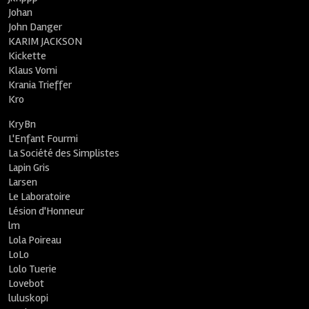
Johan
John Danger
KARIM JACKSON
Kickette
Klaus Vomi
Krania Trieffer
Kro
KryBn
L'Enfant Fourmi
La Société des Simplistes
Lapin Gris
Larsen
Le Laboratoire
Lésion d'Honneur
lm
Lola Poireau
LoLo
Lolo Tuerie
Lovebot
luluskopi