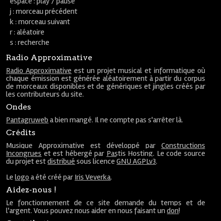
espace : play / pause
j : morceau précédent
k : morceau suivant
r : aléatoire
s : recherche
Radio Approximative
Radio Approximative
est un projet musical et informatique où
chaque émission est générée aléatoirement à partir du corpus
de morceaux disponibles et de génériques et jingles créés par
les contributeurs du site.
Ondes
Pantagruweb
a bien mangé. Il ne compte pas s'arrêter là.
Crédits
Musique Approximative est développé par
Constructions
Incongrues
et est hébergé par
Pastis Hosting
. Le code source
du projet est
distribué
sous licence
GNU AGPLv3
.
Le
logo
a été créé par
Iris Veverka
.
Aidez-nous !
Le fonctionnement de ce site demande du temps et de
l'argent. Vous pouvez nous aider en nous faisant un
don
!