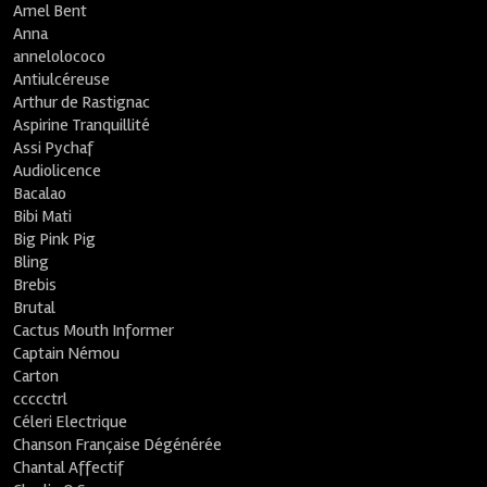
Amel Bent
Anna
annelolococo
Antiulcéreuse
Arthur de Rastignac
Aspirine Tranquillité
Assi Pychaf
Audiolicence
Bacalao
Bibi Mati
Big Pink Pig
Bling
Brebis
Brutal
Cactus Mouth Informer
Captain Némou
Carton
ccccctrl
Céleri Electrique
Chanson Française Dégénérée
Chantal Affectif