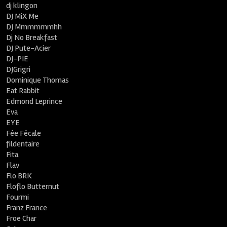
dj klingon
DJ MiX Me
DJ Mmmmmmhh
Dj No Breakfast
DJ Pute-Acier
DJ-PIE
DJGrigri
Dominique Thomas
Eat Rabbit
Edmond Leprince
Eva
EYE
Fée Fécale
fildentaire
Fita
Flav
Flo BRK
Floflo Butternut
Fourmi
Franz France
Froe Char