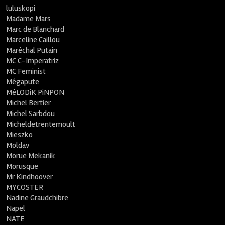
luluskopi
Madame Mars
Marc de Blanchard
Marceline Caillou
Maréchal Putain
MC C-Imperatriz
MC Feminist
Mégapute
MéLODiK PiNPON
Michel Bertier
Michel Sarbdou
Micheldetrentemoult
Mieszko
Moldav
Morue Mekanik
Morusque
Mr Kindhoover
MYCOSTER
Nadine Graudchibre
Napel
NATE