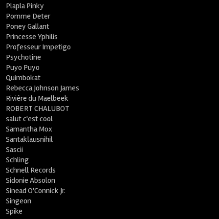
Plapla Pinky
Pomme Deter
Poney Gallant
Princesse Yphilis
Professeur Impetigo
Psychotine
Puyo Puyo
Quimbokat
Rebecca Johnson James
Rivière du Maelbeek
ROBERT CHALUBOT
salut c'est cool
Samantha Mox
Santaklausnihil
Sascii
Schling
Schnell Records
Sidonie Absolon
Sinead O'Connick Jr.
Singeon
Spike