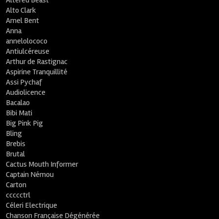
Altered Beast
Alto Clark
Amel Bent
Anna
annelolococo
Antiulcéreuse
Arthur de Rastignac
Aspirine Tranquillité
Assi Pychaf
Audiolicence
Bacalao
Bibi Mati
Big Pink Pig
Bling
Brebis
Brutal
Cactus Mouth Informer
Captain Némou
Carton
ccccctrl
Céleri Electrique
Chanson Française Dégénérée