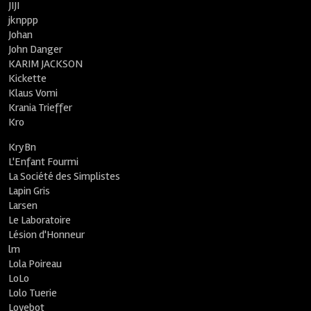
JIJI
jknppp
Johan
John Danger
KARIM JACKSON
Kickette
Klaus Vomi
Krania Trieffer
Kro
KryBn
L'Enfant Fourmi
La Société des Simplistes
Lapin Gris
Larsen
Le Laboratoire
Lésion d'Honneur
lm
Lola Poireau
LoLo
Lolo Tuerie
Lovebot