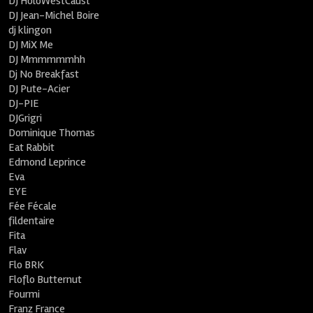
DJ HoloWestCaust
DJ Jean-Michel Boire
dj klingon
DJ MiX Me
DJ Mmmmmmhh
Dj No Breakfast
DJ Pute-Acier
DJ-PIE
DJGrigri
Dominique Thomas
Eat Rabbit
Edmond Leprince
Eva
EYE
Fée Fécale
fildentaire
Fita
Flav
Flo BRK
Floflo Butternut
Fourmi
Franz France