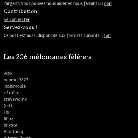
l'argent. Vous pouvez nous aider en nous faisant un
don
!
Contribution
Se connecter
Servez-vous !
Ce post est aussi disponible aux formats suivants :
json
Les 206 mélomanes fêlé⋅e⋅s
vinix
nonmei9227
rabbimoule
c4m1lle
stevewornv
(nit)
116
60hz
6nysta
Alix Turcq