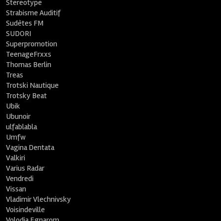
Stereotype
Strabisme Auditif
Sudètes FM
SUDORI
Superpromotion
TeenageFrxxs
Thomas Berlin
Treas
Trotski Nautique
Trotsky Beat
Ubik
Ubunoir
ulfablabla
Umfw
Vagina Dentata
Valkiri
Varius Radar
Vendredi
Vissan
Vladimir Vlechnivsky
Voisindeville
Volodia Egnarom