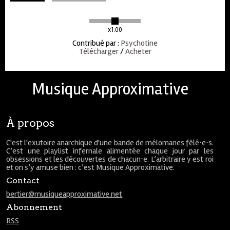
x1.00
Contribué par
:
Psychotine
Télécharger
/
Acheter
Musique Approximative
À propos
C'est l'exutoire anarchique d'une bande de mélomanes fêlé⋅e⋅s.
C’est une playlist infernale alimentée chaque jour par les
obsessions et les découvertes de chacun⋅e. L’arbitraire y est roi
et on s’y amuse bien : c’est Musique Approximative.
Contact
bertier@musiqueapproximative.net
Abonnement
RSS