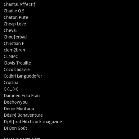
Chantal Affectif
Charlie O.S
Chaton Pute
Cheap Love
Cheval
Chouferbad
Christian F
clem2bron
CLNMC
Clovis Trouille
Coco Cadavre
Colibri Languedefer
Crodina
C•)_(•C
Damned Frau Frau
Deehowyou
Denni Montono
Désiré Bonaventure
Dj Alfred Hitchcock magazine
DJ Bon Goût