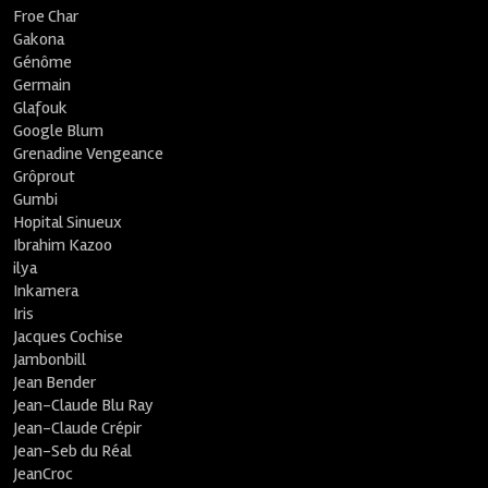
Froe Char
Gakona
Génôme
Germain
Glafouk
Google Blum
Grenadine Vengeance
Grôprout
Gumbi
Hopital Sinueux
Ibrahim Kazoo
ilya
Inkamera
Iris
Jacques Cochise
Jambonbill
Jean Bender
Jean-Claude Blu Ray
Jean-Claude Crépir
Jean-Seb du Réal
JeanCroc