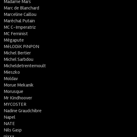
Madame Mars
Marc de Blanchard
Marceline Caillou
Maréchal Putain
MC C-Imperatriz
MC Feminist
Mégapute
MéLODiK PiNPON
Michel Bertier
Michel Sarbdou
Micheldetrentemoult
Mieszko
Moldav
Morue Mekanik
Morusque
Mr Kindhoover
MYCOSTER
Nadine Graudchibre
Napel
NATE
Nils Gasp
nixxx