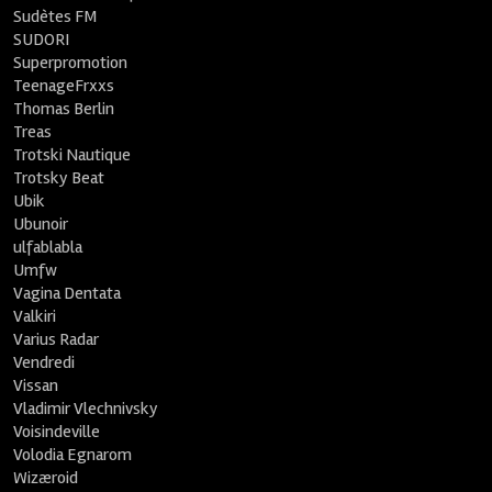
Sudètes FM
SUDORI
Superpromotion
TeenageFrxxs
Thomas Berlin
Treas
Trotski Nautique
Trotsky Beat
Ubik
Ubunoir
ulfablabla
Umfw
Vagina Dentata
Valkiri
Varius Radar
Vendredi
Vissan
Vladimir Vlechnivsky
Voisindeville
Volodia Egnarom
Wizæroid