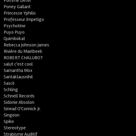
Pomme Deter
Poney Gallant
Princesse Yphilis
Professeur Impetigo
Psychotine
Puyo Puyo
Quimbokat
Rebecca Johnson James
Rivière du Maelbeek
ROBERT CHALUBOT
salut c'est cool
Samantha Mox
Santaklausnihil
Sascii
Schling
Schnell Records
Sidonie Absolon
Sinead O'Connick Jr.
Singeon
Spike
Stereotype
Strabisme Auditif