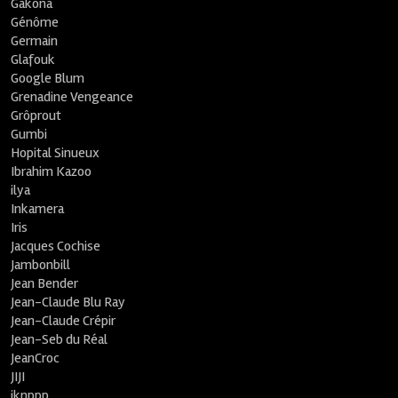
Gakona
Génôme
Germain
Glafouk
Google Blum
Grenadine Vengeance
Grôprout
Gumbi
Hopital Sinueux
Ibrahim Kazoo
ilya
Inkamera
Iris
Jacques Cochise
Jambonbill
Jean Bender
Jean-Claude Blu Ray
Jean-Claude Crépir
Jean-Seb du Réal
JeanCroc
JIJI
jknppp