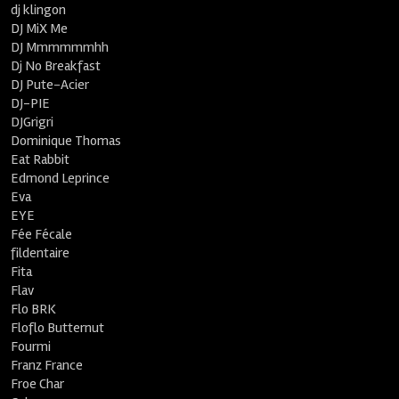
dj klingon
DJ MiX Me
DJ Mmmmmmhh
Dj No Breakfast
DJ Pute-Acier
DJ-PIE
DJGrigri
Dominique Thomas
Eat Rabbit
Edmond Leprince
Eva
EYE
Fée Fécale
fildentaire
Fita
Flav
Flo BRK
Floflo Butternut
Fourmi
Franz France
Froe Char