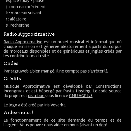
espace : play / pause
j : morceau précédent
k : morceau suivant
r : aléatoire
s : recherche
Radio Approximative
Radio Approximative
est un projet musical et informatique où
chaque émission est générée aléatoirement à partir du corpus
de morceaux disponibles et de génériques et jingles créés par
les contributeurs du site.
Ondes
Pantagruweb
a bien mangé. Il ne compte pas s'arrêter là.
Crédits
Musique Approximative est développé par
Constructions
Incongrues
et est hébergé par
Pastis Hosting
. Le code source
du projet est
distribué
sous licence
GNU AGPLv3
.
Le
logo
a été créé par
Iris Veverka
.
Aidez-nous !
Le fonctionnement de ce site demande du temps et de
l'argent. Vous pouvez nous aider en nous faisant un
don
!