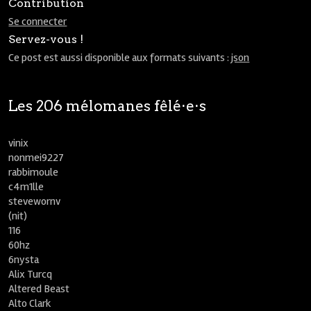
Contribution
Se connecter
Servez-vous !
Ce post est aussi disponible aux formats suivants :
json
Les 206 mélomanes fêlé⋅e⋅s
vinix
nonmei9227
rabbimoule
c4m1lle
stevewornv
(nit)
116
60hz
6nysta
Alix Turcq
Altered Beast
Alto Clark