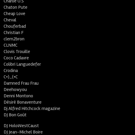
Charlie O.S
Chaton Pute
Cheap Love
Cheval
Chouferbad
Christian F
clem2bron
CLNMC
Clovis Trouille
Coco Cadavre
Colibri Languedefer
Crodina
C•)_(•C
Damned Frau Frau
Deehowyou
Denni Montono
Désiré Bonaventure
Dj Alfred Hitchcock magazine
DJ Bon Goût
DJ HoloWestCaust
DJ Jean-Michel Boire