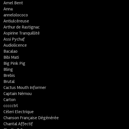
Amel Bent
Anna
annelolococo
Antiulcéreuse
Arthur de Rastignac
Aspirine Tranquillité
Assi Pychaf
Audiolicence
Bacalao
Bibi Mati
Big Pink Pig
Bling
Brebis
Brutal
Cactus Mouth Informer
Captain Némou
Carton
ccccctrl
Céleri Electrique
Chanson Française Dégénérée
Chantal Affectif