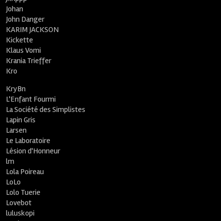
Johan
John Danger
KARIM JACKSON
Kickette
Klaus Vomi
Krania Trieffer
Kro
KryBn
L'Enfant Fourmi
La Société des Simplistes
Lapin Gris
Larsen
Le Laboratoire
Lésion d'Honneur
lm
Lola Poireau
LoLo
Lolo Tuerie
Lovebot
luluskopi