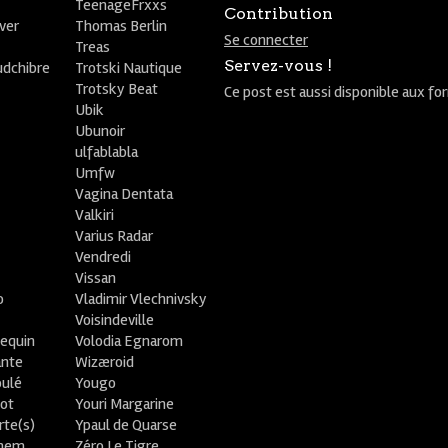
TeenageFrxxs
Contribution
ver
Thomas Berlin
Se connecter
R
Treas
Servez-vous !
udchibre
Trotski Nautique
Trotsky Beat
Ce post est aussi disponible aux fo
Ubik
Ubunoir
ulfablabla
Umfw
Vagina Dentata
Valkiri
Varius Radar
Vendredi
Vissan
o
Vladimir Vlechnivsky
e
Voisindeville
lequin
Volodia Egnarom
ante
Wizæroid
oulé
Yougo
ot
Youri Margarine
rte(s)
Ypaul de Quarse
lhem
Zéro Le Tigre