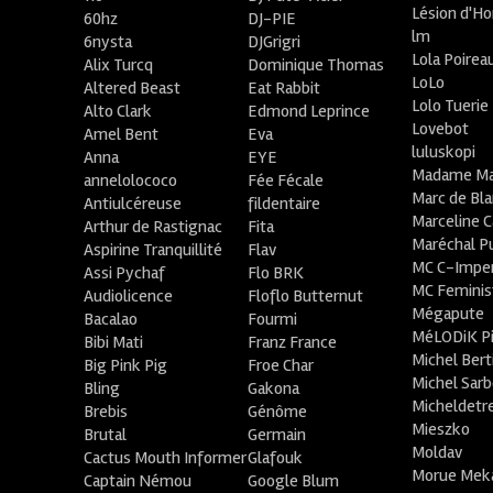
Lésion d'H
60hz
DJ-PIE
lm
6nysta
DJGrigri
Lola Poirea
Alix Turcq
Dominique Thomas
LoLo
Altered Beast
Eat Rabbit
Lolo Tuerie
Alto Clark
Edmond Leprince
Lovebot
Amel Bent
Eva
luluskopi
Anna
EYE
Madame Ma
annelolococo
Fée Fécale
Marc de Bl
Antiulcéreuse
fildentaire
Marceline C
Arthur de Rastignac
Fita
Maréchal P
Aspirine Tranquillité
Flav
MC C-Imper
Assi Pychaf
Flo BRK
MC Feminis
Audiolicence
Floflo Butternut
Mégapute
Bacalao
Fourmi
MéLODiK 
Bibi Mati
Franz France
Michel Bert
Big Pink Pig
Froe Char
Michel Sar
Bling
Gakona
Micheldetr
Brebis
Génôme
Mieszko
Brutal
Germain
Moldav
Cactus Mouth Informer
Glafouk
Morue Mek
Captain Némou
Google Blum