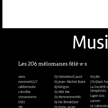
Musi
Les 206 mélomanes fêlé⋅e⋅s
vinix
DJ HoloWestCaust
KryBn
nonmei9227
DJ Jean-Michel Boire
L'Enfant F
rabbimoule
dj klingon
La Société 
Simplistes
c4m1lle
DJ MiX Me
Lapin Gris
stevewornv
DJ Mmmmmmhh
Larsen
(nit)
Dj No Breakfast
Le Laborato
116
DJ Pute-Acier