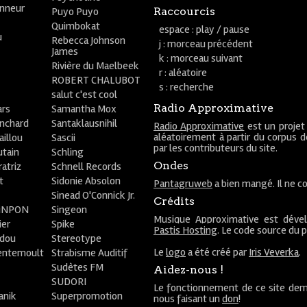
onneur
Puyo Puyo
Raccourcis
Quimbokat
espace : play / pause
u
Rebecca Johnson
j : morceau précédent
James
k : morceau suivant
Rivière du Maelbeek
r : aléatoire
ROBERT CHALUBOT
s : recherche
salut c'est cool
Radio Approximative
rs
Samantha Mox
anchard
Santaklausnihil
Radio Approximative
est un projet
aléatoirement à partir du corpus 
aillou
Sascii
par les contributeurs du site.
utain
Schling
Ondes
atriz
Schnell Records
t
Sidonie Absolon
Pantagruweb
a bien mangé. Il ne co
Sinead O'Connick Jr.
Crédits
PiNPON
Singeon
Musique Approximative est déve
ier
Spike
Pastis Hosting
. Le code source du 
bdou
Stereotype
Le
logo
a été créé par
Iris Veverka
.
entemoult
Strabisme Auditif
Sudètes FM
Aidez-nous !
SUDORI
Le fonctionnement de ce site dem
anik
Superpromotion
nous faisant un
don
!