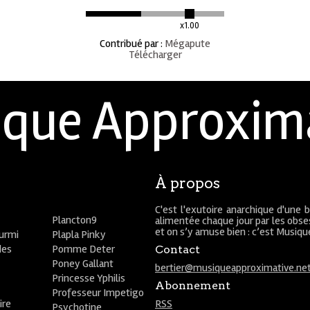
x1.00
Contribué par
:
Mégapute
Télécharger
que Approxim
À propos
C'est l'exutoire anarchique d'une 
Plancton9
alimentée chaque jour par les obses
et on s’y amuse bien : c’est Musiq
ourmi
Plapla Pinky
des
Pomme Deter
Contact
Poney Gallant
bertier@musiqueapproximative.ne
Princesse Yphilis
Abonnement
Professeur Impetigo
ire
RSS
Psychotine