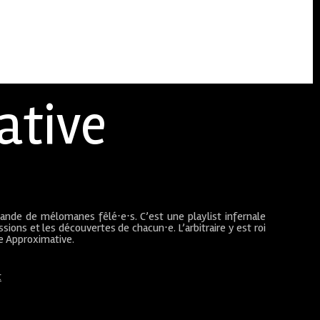
ative
bande de mélomanes fêlé⋅e⋅s. C’est une playlist infernale
sions et les découvertes de chacun⋅e. L’arbitraire y est roi
ue Approximative.
t