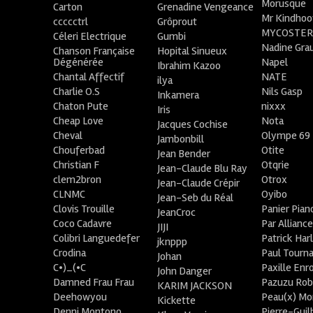
Morusque
Carton
Grenadine Vengeance
Mr Kindhoo
ccccctrl
Grôprout
MYCOSTE
Céleri Electrique
Gumbi
Nadine Gra
Chanson Française
Hopital Sinueux
Dégénérée
Napel
Ibrahim Kazoo
Chantal Affectif
NATE
ilya
Charlie O.S
Nils Gasp
Inkamera
Chaton Pute
nixxx
Iris
Cheap Love
Nota
Jacques Cochise
Cheval
Olympe 69
Jambonbill
Chouferbad
Otite
Jean Bender
Christian F
Otqrie
Jean-Claude Blu Ray
clem2bron
Otrox
Jean-Claude Crépir
CLNMC
Oyibo
Jean-Seb du Réal
Clovis Trouille
Panier Pian
JeanCroc
Coco Cadavre
Par Allianc
JIJI
Colibri Languedefer
Patrick Har
jknppp
Crodina
Paul Tourn
Johan
C•)_(•C
Paxille Enr
John Danger
Damned Frau Frau
Pazuzu Rob
KARIM JACKSON
Deehowyou
Peau(x) Mo
Kickette
Denni Montono
Pierre-Gui