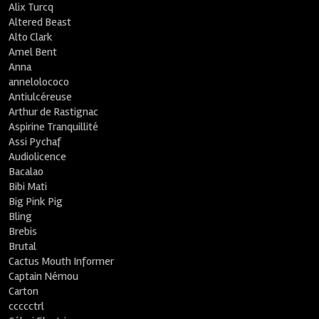
Alix Turcq
Altered Beast
Alto Clark
Amel Bent
Anna
annelolococo
Antiulcéreuse
Arthur de Rastignac
Aspirine Tranquillité
Assi Pychaf
Audiolicence
Bacalao
Bibi Mati
Big Pink Pig
Bling
Brebis
Brutal
Cactus Mouth Informer
Captain Némou
Carton
ccccctrl