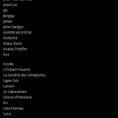
JeanCroc
JIJI
jknppp
Johan
John Danger
KARIM JACKSON
Kickette
Klaus Vomi
Krania Trieffer
Kro
KryBn
L'Enfant Fourmi
La Société des Simplistes
Lapin Gris
Larsen
Le Laboratoire
Lésion d'Honneur
lm
Lola Poireau
LoLo