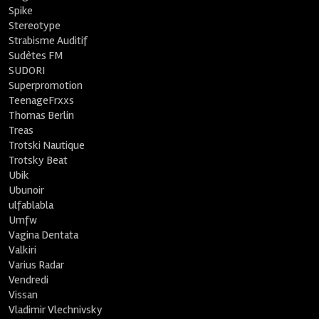
Spike
Stereotype
Strabisme Auditif
Sudètes FM
SUDORI
Superpromotion
TeenageFrxxs
Thomas Berlin
Treas
Trotski Nautique
Trotsky Beat
Ubik
Ubunoir
ulfablabla
Umfw
Vagina Dentata
Valkiri
Varius Radar
Vendredi
Vissan
Vladimir Vlechnivsky