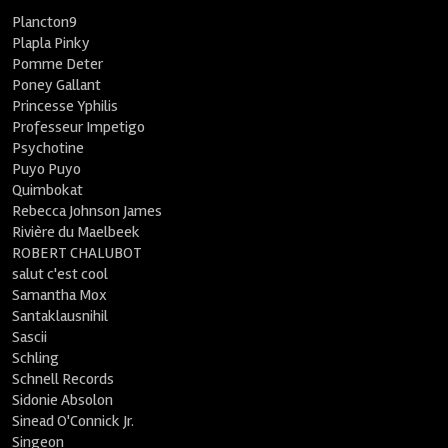
Plancton9
Plapla Pinky
Pomme Deter
Poney Gallant
Princesse Yphilis
Professeur Impetigo
Psychotine
Puyo Puyo
Quimbokat
Rebecca Johnson James
Rivière du Maelbeek
ROBERT CHALUBOT
salut c'est cool
Samantha Mox
Santaklausnihil
Sascii
Schling
Schnell Records
Sidonie Absolon
Sinead O'Connick Jr.
Singeon