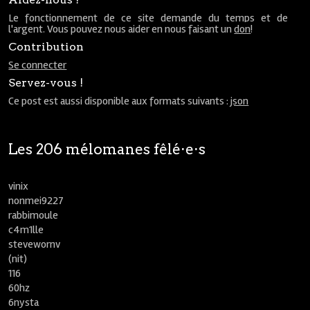
Le fonctionnement de ce site demande du temps et de
l'argent. Vous pouvez nous aider en nous faisant un
don
!
Contribution
Se connecter
Servez-vous !
Ce post est aussi disponible aux formats suivants :
json
Les 206 mélomanes fêlé⋅e⋅s
vinix
nonmei9227
rabbimoule
c4m1lle
stevewornv
(nit)
116
60hz
6nysta