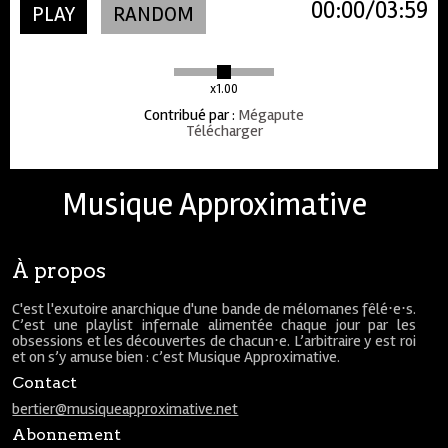
00:00
03:59
PLAY
RANDOM
x1.00
Contribué par
:
Mégapute
Télécharger
Musique Approximative
À propos
C'est l'exutoire anarchique d'une bande de mélomanes fêlé⋅e⋅s.
C’est une playlist infernale alimentée chaque jour par les
obsessions et les découvertes de chacun⋅e. L’arbitraire y est roi
et on s’y amuse bien : c’est Musique Approximative.
Contact
bertier@musiqueapproximative.net
Abonnement