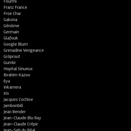
Fourmi
Franz France
Froe Char
Gakona
Génôme
Germain
Glafouk
Google Blum
Grenadine Vengeance
Grôprout
Gumbi
Hopital Sinueux
Ibrahim Kazoo
ilya
Inkamera
Iris
Jacques Cochise
Jambonbill
Jean Bender
Jean-Claude Blu Ray
Jean-Claude Crépir
Jean-Seb du Réal