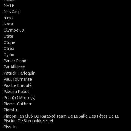
NATE
Nils Gasp
nixxx
Nota
Olympe 69
Otite
Otqrie
Otrox
Oyibo
Panier Piano
Par Alliance
Patrick Harlequin
Paul Tournante
Paxille Enroulé
Pazuzu Robot
Peau(x) Morte(s)
Pierre-Guilhem
Pierstu
Pinpon Fan Club Du Karaoké Team De La Salle Des Fêtes De La
Piscine De Steenokkerzeel
Piss-in