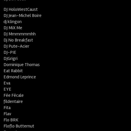
DJ HoloWestCaust
DJ Jean-Michel Boire
dj klingon
DJ MiX Me
DJ Mmmmmmhh
Dj No Breakfast
DJ Pute-Acier
DJ-PIE
DJGrigri
Dominique Thomas
Eat Rabbit
Edmond Leprince
Eva
EYE
Fée Fécale
fildentaire
Fita
Flav
Flo BRK
Floflo Butternut