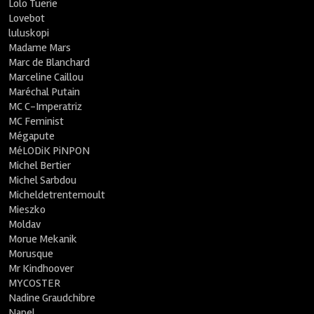
Lolo Tuerie
Lovebot
luluskopi
Madame Mars
Marc de Blanchard
Marceline Caillou
Maréchal Putain
MC C-Imperatriz
MC Feminist
Mégapute
MéLODiK PiNPON
Michel Bertier
Michel Sarbdou
Micheldetrentemoult
Mieszko
Moldav
Morue Mekanik
Morusque
Mr Kindhoover
MYCOSTER
Nadine Graudchibre
Napel