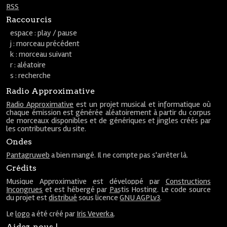
RSS
Raccourcis
espace : play / pause
j : morceau précédent
k : morceau suivant
r : aléatoire
s : recherche
Radio Approximative
Radio Approximative
est un projet musical et informatique où
chaque émission est générée aléatoirement à partir du corpus
de morceaux disponibles et de génériques et jingles créés par
les contributeurs du site.
Ondes
Pantagruweb
a bien mangé. Il ne compte pas s'arrêter là.
Crédits
Musique Approximative est développé par
Constructions
Incongrues
et est hébergé par
Pastis Hosting
. Le code source
du projet est
distribué
sous licence
GNU AGPLv3
.
Le
logo
a été créé par
Iris Veverka
.
Aidez-nous !