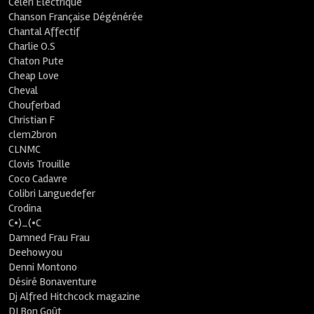
Céleri Electrique
Chanson Française Dégénérée
Chantal Affectif
Charlie O.S
Chaton Pute
Cheap Love
Cheval
Chouferbad
Christian F
clem2bron
CLNMC
Clovis Trouille
Coco Cadavre
Colibri Languedefer
Crodina
C•)_(•C
Damned Frau Frau
Deehowyou
Denni Montono
Désiré Bonaventure
Dj Alfred Hitchcock magazine
DJ Bon Goût