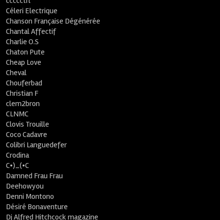
ccccctrl
Céleri Electrique
Chanson Française Dégénérée
Chantal Affectif
Charlie O.S
Chaton Pute
Cheap Love
Cheval
Chouferbad
Christian F
clem2bron
CLNMC
Clovis Trouille
Coco Cadavre
Colibri Languedefer
Crodina
C•)_(•C
Damned Frau Frau
Deehowyou
Denni Montono
Désiré Bonaventure
Dj Alfred Hitchcock magazine