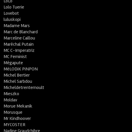
LoLo
Lolo Tuerie
Lovebot
luluskopi
Madame Mars
Marc de Blanchard
Marceline Caillou
Maréchal Putain
MC C-Imperatriz
MC Feminist
Mégapute
MéLODiK PiNPON
Michel Bertier
Michel Sarbdou
Micheldetrentemoult
Mieszko
Moldav
Morue Mekanik
Morusque
Mr Kindhoover
MYCOSTER
Nadine Graudchibre