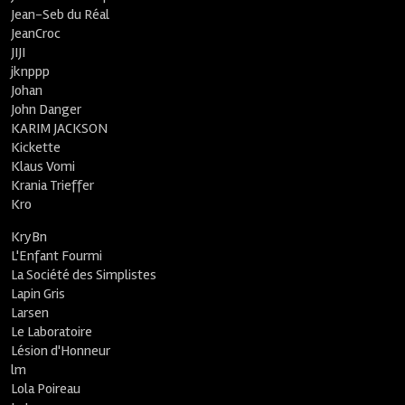
Jean-Seb du Réal
JeanCroc
JIJI
jknppp
Johan
John Danger
KARIM JACKSON
Kickette
Klaus Vomi
Krania Trieffer
Kro
KryBn
L'Enfant Fourmi
La Société des Simplistes
Lapin Gris
Larsen
Le Laboratoire
Lésion d'Honneur
lm
Lola Poireau