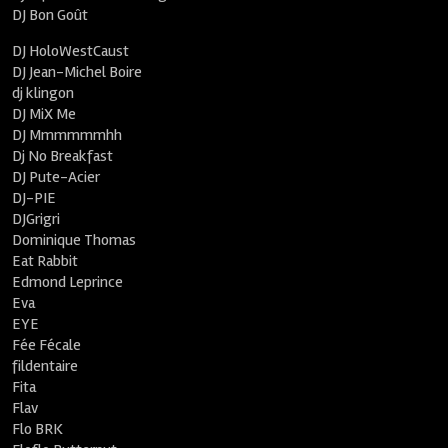
DJ Bon Goût
DJ HoloWestCaust
DJ Jean-Michel Boire
dj klingon
DJ MiX Me
DJ Mmmmmmhh
Dj No Breakfast
DJ Pute-Acier
DJ-PIE
DJGrigri
Dominique Thomas
Eat Rabbit
Edmond Leprince
Eva
EYE
Fée Fécale
fildentaire
Fita
Flav
Flo BRK