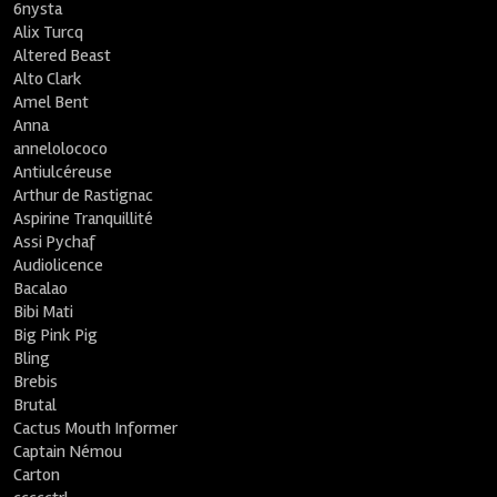
6nysta
Alix Turcq
Altered Beast
Alto Clark
Amel Bent
Anna
annelolococo
Antiulcéreuse
Arthur de Rastignac
Aspirine Tranquillité
Assi Pychaf
Audiolicence
Bacalao
Bibi Mati
Big Pink Pig
Bling
Brebis
Brutal
Cactus Mouth Informer
Captain Némou
Carton