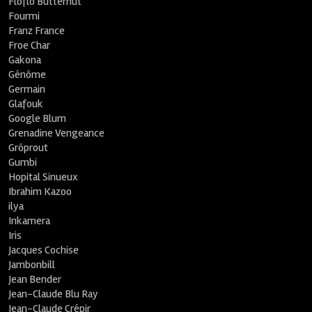
Floflo Butternut
Fourmi
Franz France
Froe Char
Gakona
Génôme
Germain
Glafouk
Google Blum
Grenadine Vengeance
Grôprout
Gumbi
Hopital Sinueux
Ibrahim Kazoo
ilya
Inkamera
Iris
Jacques Cochise
Jambonbill
Jean Bender
Jean-Claude Blu Ray
Jean-Claude Crépir