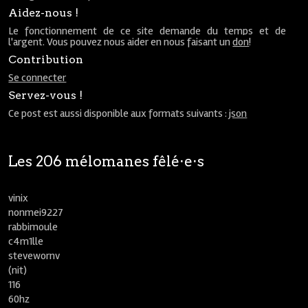
Aidez-nous !
Le fonctionnement de ce site demande du temps et de
l'argent. Vous pouvez nous aider en nous faisant un
don
!
Contribution
Se connecter
Servez-vous !
Ce post est aussi disponible aux formats suivants :
json
Les 206 mélomanes fêlé⋅e⋅s
vinix
nonmei9227
rabbimoule
c4m1lle
stevewornv
(nit)
116
60hz