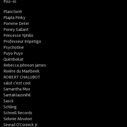
Piss-in
Plancton9
Plapla Pinky
Pomme Deter
Poney Gallant
Princesse Yphilis
Professeur Impetigo
Psychotine
Puyo Puyo
Quimbokat
Rebecca Johnson James
Rivière du Maelbeek
ROBERT CHALUBOT
salut c'est cool
Samantha Mox
Santaklausnihil
Sascii
Schling
Schnell Records
Sidonie Absolon
Sinead O'Connick Jr.