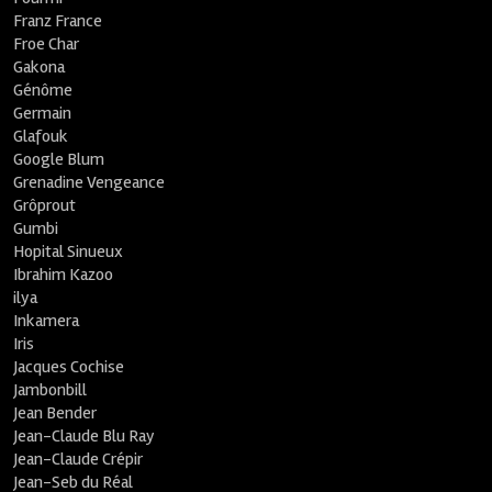
Franz France
Froe Char
Gakona
Génôme
Germain
Glafouk
Google Blum
Grenadine Vengeance
Grôprout
Gumbi
Hopital Sinueux
Ibrahim Kazoo
ilya
Inkamera
Iris
Jacques Cochise
Jambonbill
Jean Bender
Jean-Claude Blu Ray
Jean-Claude Crépir
Jean-Seb du Réal