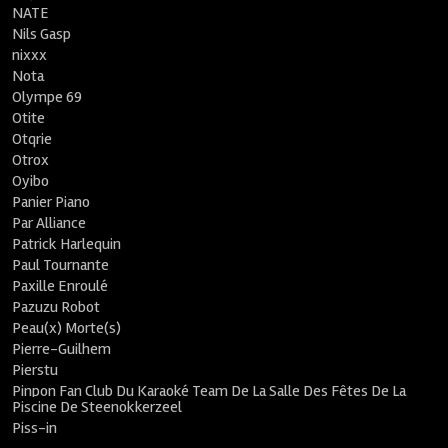
NATE
Nils Gasp
nixxx
Nota
Olympe 69
Otite
Otqrie
Otrox
Oyibo
Panier Piano
Par Alliance
Patrick Harlequin
Paul Tournante
Paxille Enroulé
Pazuzu Robot
Peau(x) Morte(s)
Pierre-Guilhem
Pierstu
Pinpon Fan Club Du Karaoké Team De La Salle Des Fêtes De La
Piscine De Steenokkerzeel
Piss-in