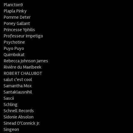
Plancton9
Plapla Pinky
Pomme Deter
Poney Gallant
Princesse Yphilis
Professeur Impetigo
Psychotine
Puyo Puyo
Quimbokat
Rebecca Johnson James
Rivière du Maelbeek
ROBERT CHALUBOT
salut c'est cool
Samantha Mox
Santaklausnihil
Sascii
Schling
Schnell Records
Sidonie Absolon
Sinead O'Connick Jr.
Singeon