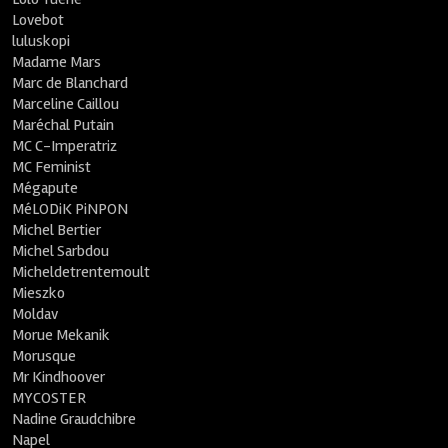
Lovebot
luluskopi
Madame Mars
Marc de Blanchard
Marceline Caillou
Maréchal Putain
MC C-Imperatriz
MC Feminist
Mégapute
MéLODiK PiNPON
Michel Bertier
Michel Sarbdou
Micheldetrentemoult
Mieszko
Moldav
Morue Mekanik
Morusque
Mr Kindhoover
MYCOSTER
Nadine Graudchibre
Napel