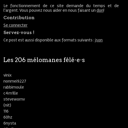
Le fonctionnement de ce site demande du temps et de
l'argent. Vous pouvez nous aider en nous faisant un
don
!
Contribution
Se connecter
Servez-vous !
Ce post est aussi disponible aux formats suivants :
json
Les 206 mélomanes fêlé⋅e⋅s
vinix
nonmei9227
rabbimoule
c4m1lle
stevewornv
(nit)
116
60hz
6nysta