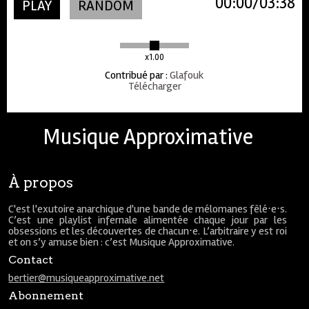
00:00
03:38
PLAY
RANDOM
x1.00
Contribué par
:
Glafouk
Télécharger
Musique Approximative
À propos
C'est l'exutoire anarchique d'une bande de mélomanes fêlé⋅e⋅s.
C’est une playlist infernale alimentée chaque jour par les
obsessions et les découvertes de chacun⋅e. L’arbitraire y est roi
et on s’y amuse bien : c’est Musique Approximative.
Contact
bertier@musiqueapproximative.net
Abonnement