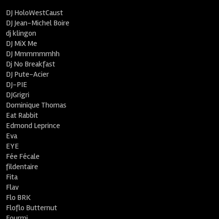
DJ HoloWestCaust
DJ Jean-Michel Boire
dj klingon
DJ MiX Me
DJ Mmmmmmhh
Dj No Breakfast
DJ Pute-Acier
DJ-PIE
DJGrigri
Dominique Thomas
Eat Rabbit
Edmond Leprince
Eva
EYE
Fée Fécale
fildentaire
Fita
Flav
Flo BRK
Floflo Butternut
Fourmi