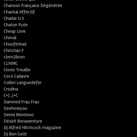
Chanson Française Dégénérée
Chantal Affectif
Charlie O.S
Chaton Pute
Cheap Love
Cheval
Chouferbad
Christian F
clem2bron
CLNMC
Clovis Trouille
Coco Cadavre
Colibri Languedefer
Crodina
C•)_(•C
Damned Frau Frau
Deehowyou
Denni Montono
Désiré Bonaventure
Dj Alfred Hitchcock magazine
DJ Bon Goût