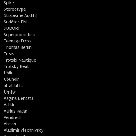
Spike
Stereotype
Strabisme Auditif
Sudètes FM
SUDORI
Superpromotion
TeenageFrxxs
Thomas Berlin
Treas
Trotski Nautique
Trotsky Beat
Ubik
Ubunoir
ulfablabla
Umfw
Vagina Dentata
Valkiri
Varius Radar
Vendredi
Vissan
Vladimir Vlechnivsky