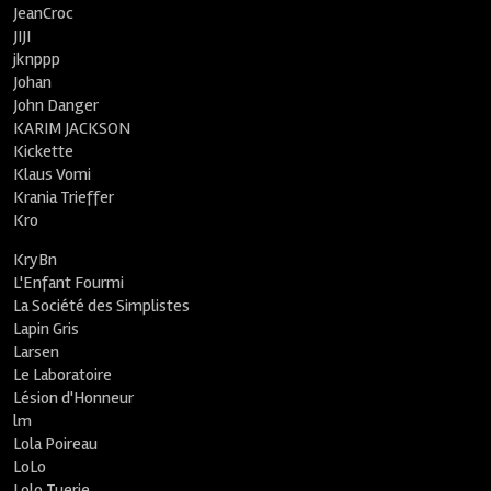
JeanCroc
JIJI
jknppp
Johan
John Danger
KARIM JACKSON
Kickette
Klaus Vomi
Krania Trieffer
Kro
KryBn
L'Enfant Fourmi
La Société des Simplistes
Lapin Gris
Larsen
Le Laboratoire
Lésion d'Honneur
lm
Lola Poireau
LoLo
Lolo Tuerie