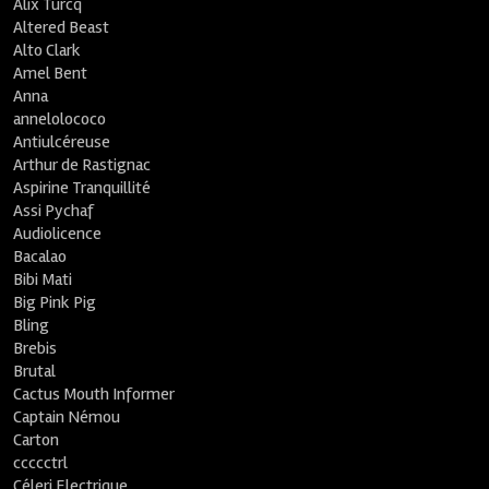
Alix Turcq
Altered Beast
Alto Clark
Amel Bent
Anna
annelolococo
Antiulcéreuse
Arthur de Rastignac
Aspirine Tranquillité
Assi Pychaf
Audiolicence
Bacalao
Bibi Mati
Big Pink Pig
Bling
Brebis
Brutal
Cactus Mouth Informer
Captain Némou
Carton
ccccctrl
Céleri Electrique