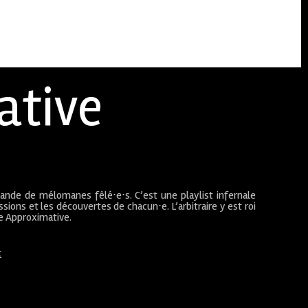
ative
bande de mélomanes fêlé⋅e⋅s. C’est une playlist infernale
sions et les découvertes de chacun⋅e. L’arbitraire y est roi
ue Approximative.
t