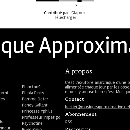
x1.00
Contribué par
:
Glafouk
Télécharger
que Approxim
À propos
C'est l'exutoire anarchique d'une 
Plancton9
alimentée chaque jour par les obses
et on s’y amuse bien : c’est Musiq
ourmi
Plapla Pinky
des
Pomme Deter
Contact
Poney Gallant
bertier@musiqueapproximative.ne
Princesse Yphilis
Abonnement
Professeur Impetigo
ire
RSS
Psychotine
onneur
Puyo Puyo
Raccourcis