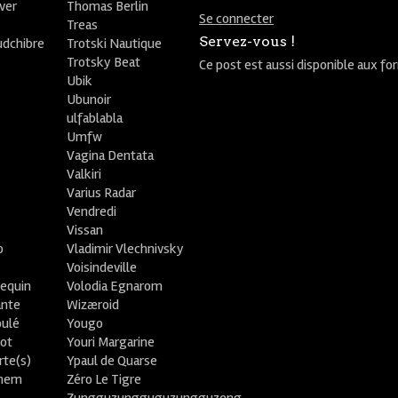
ver
Thomas Berlin
Se connecter
R
Treas
Servez-vous !
udchibre
Trotski Nautique
Trotsky Beat
Ce post est aussi disponible aux fo
Ubik
Ubunoir
ulfablabla
Umfw
Vagina Dentata
Valkiri
Varius Radar
Vendredi
Vissan
o
Vladimir Vlechnivsky
e
Voisindeville
lequin
Volodia Egnarom
ante
Wizæroid
oulé
Yougo
ot
Youri Margarine
rte(s)
Ypaul de Quarse
lhem
Zéro Le Tigre