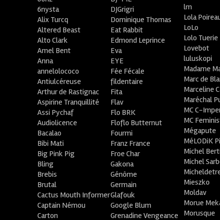
lm
6nysta
DJGrigri
Lola Poirea
Alix Turcq
Dominique Thomas
LoLo
Altered Beast
Eat Rabbit
Lolo Tuerie
Alto Clark
Edmond Leprince
Lovebot
Amel Bent
Eva
luluskopi
Anna
EYE
Madame Ma
annelolococo
Fée Fécale
Marc de Bl
Antiulcéreuse
fildentaire
Marceline C
Arthur de Rastignac
Fita
Maréchal P
Aspirine Tranquillité
Flav
MC C-Imper
Assi Pychaf
Flo BRK
MC Feminis
Audiolicence
Floflo Butternut
Mégapute
Bacalao
Fourmi
MéLODiK 
Bibi Mati
Franz France
Michel Bert
Big Pink Pig
Froe Char
Michel Sar
Bling
Gakona
Micheldetr
Brebis
Génôme
Mieszko
Brutal
Germain
Moldav
Cactus Mouth Informer
Glafouk
Morue Mek
Captain Némou
Google Blum
Morusque
Carton
Grenadine Vengeance