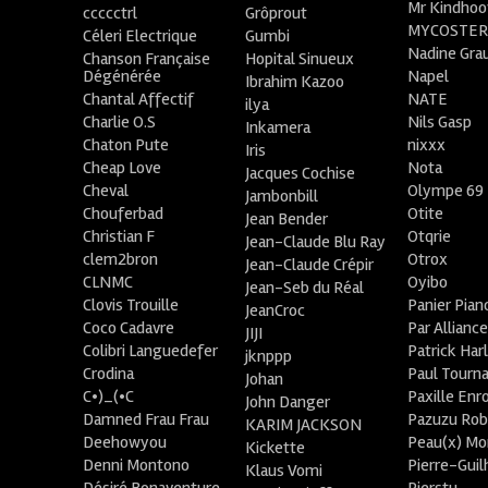
Mr Kindhoo
ccccctrl
Grôprout
MYCOSTE
Céleri Electrique
Gumbi
Nadine Gra
Chanson Française
Hopital Sinueux
Dégénérée
Napel
Ibrahim Kazoo
Chantal Affectif
NATE
ilya
Charlie O.S
Nils Gasp
Inkamera
Chaton Pute
nixxx
Iris
Cheap Love
Nota
Jacques Cochise
Cheval
Olympe 69
Jambonbill
Chouferbad
Otite
Jean Bender
Christian F
Otqrie
Jean-Claude Blu Ray
clem2bron
Otrox
Jean-Claude Crépir
CLNMC
Oyibo
Jean-Seb du Réal
Clovis Trouille
Panier Pian
JeanCroc
Coco Cadavre
Par Allianc
JIJI
Colibri Languedefer
Patrick Har
jknppp
Crodina
Paul Tourn
Johan
C•)_(•C
Paxille Enr
John Danger
Damned Frau Frau
Pazuzu Rob
KARIM JACKSON
Deehowyou
Peau(x) Mo
Kickette
Denni Montono
Pierre-Gui
Klaus Vomi