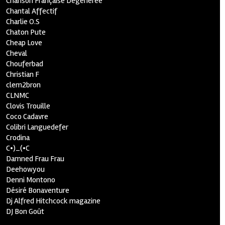
Chanson Française Dégénérée
Chantal Affectif
Charlie O.S
Chaton Pute
Cheap Love
Cheval
Chouferbad
Christian F
clem2bron
CLNMC
Clovis Trouille
Coco Cadavre
Colibri Languedefer
Crodina
C•)_(•C
Damned Frau Frau
Deehowyou
Denni Montono
Désiré Bonaventure
Dj Alfred Hitchcock magazine
DJ Bon Goût