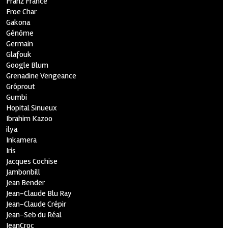
Franz France
Froe Char
Gakona
Génôme
Germain
Glafouk
Google Blum
Grenadine Vengeance
Grôprout
Gumbi
Hopital Sinueux
Ibrahim Kazoo
ilya
Inkamera
Iris
Jacques Cochise
Jambonbill
Jean Bender
Jean-Claude Blu Ray
Jean-Claude Crépir
Jean-Seb du Réal
JeanCroc