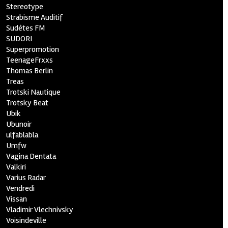
Stereotype
Strabisme Auditif
Sudètes FM
SUDORI
Superpromotion
TeenageFrxxs
Thomas Berlin
Treas
Trotski Nautique
Trotsky Beat
Ubik
Ubunoir
ulfablabla
Umfw
Vagina Dentata
Valkiri
Varius Radar
Vendredi
Vissan
Vladimir Vlechnivsky
Voisindeville