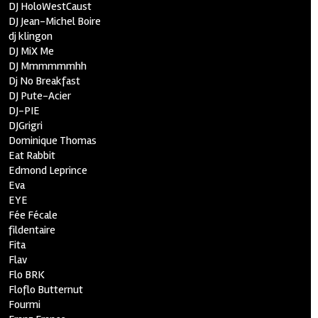
DJ HoloWestCaust
DJ Jean-Michel Boire
dj klingon
DJ MiX Me
DJ Mmmmmmhh
Dj No Breakfast
DJ Pute-Acier
DJ-PIE
DJGrigri
Dominique Thomas
Eat Rabbit
Edmond Leprince
Eva
EYE
Fée Fécale
fildentaire
Fita
Flav
Flo BRK
Floflo Butternut
Fourmi