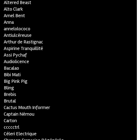
Altered Beast
Alto Clark
Amel Bent
Anna
annelolococo
Antiulcéreuse
Arthur de Rastignac
Aspirine Tranquillité
Assi Pychaf
Audiolicence
Bacalao
Bibi Mati
Big Pink Pig
Bling
Brebis
Brutal
Cactus Mouth Informer
Captain Némou
Carton
ccccctrl
Céleri Electrique