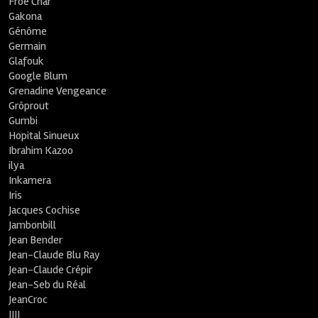
Froe Char
Gakona
Génôme
Germain
Glafouk
Google Blum
Grenadine Vengeance
Grôprout
Gumbi
Hopital Sinueux
Ibrahim Kazoo
ilya
Inkamera
Iris
Jacques Cochise
Jambonbill
Jean Bender
Jean-Claude Blu Ray
Jean-Claude Crépir
Jean-Seb du Réal
JeanCroc
JIJI