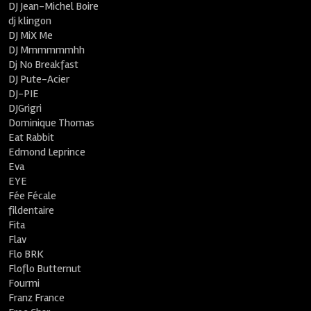
DJ Jean-Michel Boire
dj klingon
DJ MiX Me
DJ Mmmmmmhh
Dj No Breakfast
DJ Pute-Acier
DJ-PIE
DJGrigri
Dominique Thomas
Eat Rabbit
Edmond Leprince
Eva
EYE
Fée Fécale
fildentaire
Fita
Flav
Flo BRK
Floflo Butternut
Fourmi
Franz France