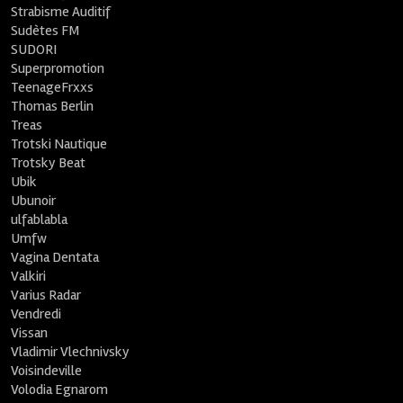
Strabisme Auditif
Sudètes FM
SUDORI
Superpromotion
TeenageFrxxs
Thomas Berlin
Treas
Trotski Nautique
Trotsky Beat
Ubik
Ubunoir
ulfablabla
Umfw
Vagina Dentata
Valkiri
Varius Radar
Vendredi
Vissan
Vladimir Vlechnivsky
Voisindeville
Volodia Egnarom