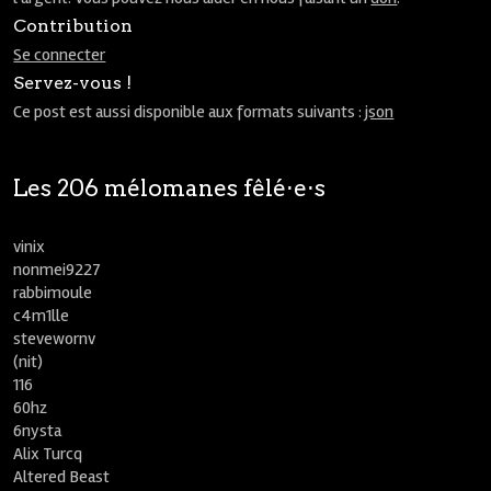
Contribution
Se connecter
Servez-vous !
Ce post est aussi disponible aux formats suivants :
json
Les 206 mélomanes fêlé⋅e⋅s
vinix
nonmei9227
rabbimoule
c4m1lle
stevewornv
(nit)
116
60hz
6nysta
Alix Turcq
Altered Beast