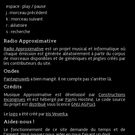
espace : play / pause
j : morceau précédent
k : morceau suivant
r : aléatoire
s : recherche
Radio Approximative
Radio Approximative
est un projet musical et informatique où
chaque émission est générée aléatoirement à partir du corpus
de morceaux disponibles et de génériques et jingles créés par
les contributeurs du site.
Ondes
Pantagruweb
a bien mangé. Il ne compte pas s'arrêter là.
Crédits
Musique Approximative est développé par
Constructions
Incongrues
et est hébergé par
Pastis Hosting
. Le code source
du projet est
distribué
sous licence
GNU AGPLv3
.
Le
logo
a été créé par
Iris Veverka
.
Aidez-nous !
Le fonctionnement de ce site demande du temps et de
l'argent. Vous pouvez nous aider en nous faisant un
don
!