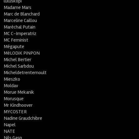
luluskopi
Madame Mars
Marc de Blanchard
Marceline Caillou
Maréchal Putain
MC C-Imperatriz
MC Feminist
Mégapute
MéLODiK PiNPON
Michel Bertier
Michel Sarbdou
Micheldetrentemoult
Mieszko
Moldav
Morue Mekanik
Morusque
Mr Kindhoover
MYCOSTER
Nadine Graudchibre
Napel
NATE
Nils Gasp