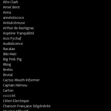
Alto Clark
Amel Bent
Anna
annelolococo
Antiulcéreuse
Arthur de Rastignac
Aspirine Tranquillité
Assi Pychaf
Audiolicence
Bacalao
Bibi Mati
Big Pink Pig
Bling
Brebis
Brutal
Cactus Mouth Informer
Captain Némou
Carton
ccccctrl
Céleri Electrique
Chanson Française Dégénérée