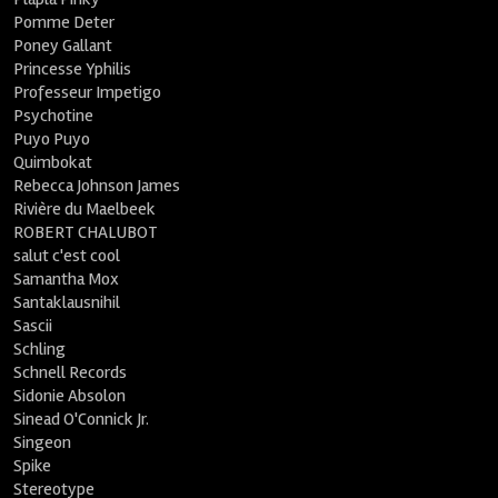
Pomme Deter
Poney Gallant
Princesse Yphilis
Professeur Impetigo
Psychotine
Puyo Puyo
Quimbokat
Rebecca Johnson James
Rivière du Maelbeek
ROBERT CHALUBOT
salut c'est cool
Samantha Mox
Santaklausnihil
Sascii
Schling
Schnell Records
Sidonie Absolon
Sinead O'Connick Jr.
Singeon
Spike
Stereotype