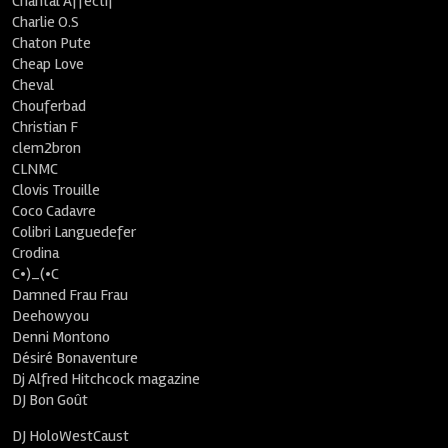
Chantal Affectif
Charlie O.S
Chaton Pute
Cheap Love
Cheval
Chouferbad
Christian F
clem2bron
CLNMC
Clovis Trouille
Coco Cadavre
Colibri Languedefer
Crodina
C•)_(•C
Damned Frau Frau
Deehowyou
Denni Montono
Désiré Bonaventure
Dj Alfred Hitchcock magazine
DJ Bon Goût
DJ HoloWestCaust