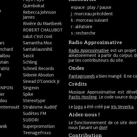
Quimbokat
espace : play / pause
u
Rebecca Johnson
j : morceau précédent
James
k : morceau suivant
Rivière du Maelbeek
r : aléatoire
ROBERT CHALUBOT
s : recherche
salut c'est cool
Radio Approximative
rs
Samantha Mox
anchard
Santaklausnihil
Radio Approximative
est un projet
aléatoirement à partir du corpus 
aillou
Sascii
par les contributeurs du site.
utain
Schling
Ondes
atriz
Schnell Records
t
Sidonie Absolon
Pantagruweb
a bien mangé. Il ne co
Sinead O'Connick Jr.
Crédits
PiNPON
Singeon
Musique Approximative est déve
ier
Spike
Pastis Hosting
. Le code source du 
bdou
Stereotype
Le
logo
a été créé par
Iris Veverka
.
entemoult
Strabisme Auditif
Sudètes FM
Aidez-nous !
SUDORI
Le fonctionnement de ce site dem
anik
Superpromotion
nous faisant un
don
!
TeenageFrxxs
Contribution