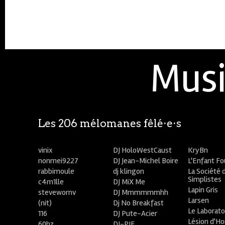
Musi
Les 206 mélomanes fêlé⋅e⋅s
vinix
DJ HoloWestCaust
KryBn
nonmei9227
DJ Jean-Michel Boire
L'Enfant F
rabbimoule
dj klingon
La Société 
Simplistes
c4m1lle
DJ MiX Me
Lapin Gris
stevewornv
DJ Mmmmmmhh
Larsen
(nit)
Dj No Breakfast
Le Laborato
116
DJ Pute-Acier
Lésion d'H
60hz
DJ-PIE