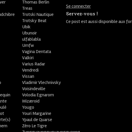
ver
Thomas Berlin
Se connecter
R
Treas
Servez-vous !
udchibre
Trotski Nautique
Trotsky Beat
Ce post est aussi disponible aux fo
Ubik
Ubunoir
ulfablabla
Umfw
Vagina Dentata
Valkiri
Varius Radar
Vendredi
Vissan
o
Vladimir Vlechnivsky
e
Voisindeville
lequin
Volodia Egnarom
ante
Wizæroid
oulé
Yougo
ot
Youri Margarine
rte(s)
Ypaul de Quarse
lhem
Zéro Le Tigre