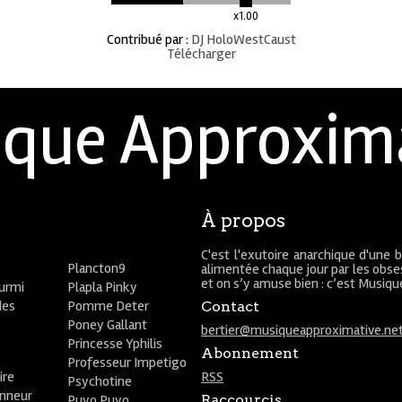
x1.00
Contribué par
:
DJ HoloWestCaust
Télécharger
que Approxim
À propos
C'est l'exutoire anarchique d'une 
Plancton9
alimentée chaque jour par les obses
et on s’y amuse bien : c’est Musiq
ourmi
Plapla Pinky
des
Pomme Deter
Contact
Poney Gallant
bertier@musiqueapproximative.ne
Princesse Yphilis
Abonnement
Professeur Impetigo
ire
RSS
Psychotine
onneur
Puyo Puyo
Raccourcis