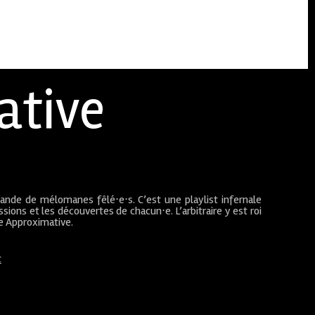
ative
bande de mélomanes fêlé⋅e⋅s. C’est une playlist infernale
sions et les découvertes de chacun⋅e. L’arbitraire y est roi
ue Approximative.
t