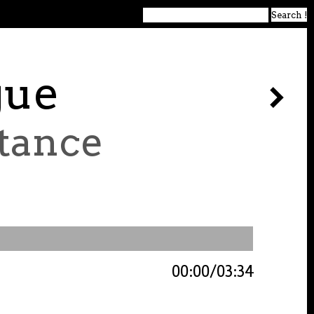
gue
stance
00:00
03:34