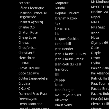
Mr Kindhoo
ccccctrl
Grôprout
MYCOSTE
Céleri Electrique
Gumbi
Nadine Gra
Chanson Française
Hopital Sinueux
Dégénérée
Napel
Ibrahim Kazoo
Chantal Affectif
NATE
ilya
Charlie O.S
Nils Gasp
Inkamera
Chaton Pute
nixxx
Iris
Cheap Love
Nota
Jacques Cochise
Cheval
Olympe 69
Jambonbill
Chouferbad
Otite
Jean Bender
Christian F
Otqrie
Jean-Claude Blu Ray
clem2bron
Otrox
Jean-Claude Crépir
CLNMC
Oyibo
Jean-Seb du Réal
Clovis Trouille
Panier Pian
JeanCroc
Coco Cadavre
Par Allianc
JIJI
Colibri Languedefer
Patrick Har
jknppp
Crodina
Paul Tourn
Johan
C•)_(•C
Paxille Enr
John Danger
Damned Frau Frau
Pazuzu Rob
KARIM JACKSON
Deehowyou
Peau(x) Mo
Kickette
Denni Montono
Pierre-Gui
Klaus Vomi