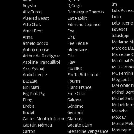
lm
6nysta
DJGrigri
Lola Poirea
Alix Turcq
Dominique Thomas
LoLo
Altered Beast
Eat Rabbit
Lolo Tuerie
Alto Clark
Edmond Leprince
Lovebot
Amel Bent
Eva
luluskopi
Anna
EYE
Madame Ma
annelolococo
Fée Fécale
Marc de Bl
Antiulcéreuse
fildentaire
Marceline C
Arthur de Rastignac
Fita
Maréchal P
Aspirine Tranquillité
Flav
MC C-Imper
Assi Pychaf
Flo BRK
MC Feminis
Audiolicence
Floflo Butternut
Mégapute
Bacalao
Fourmi
MéLODiK 
Bibi Mati
Franz France
Michel Bert
Big Pink Pig
Froe Char
Michel Sar
Bling
Gakona
Micheldetr
Brebis
Génôme
Mieszko
Brutal
Germain
Moldav
Cactus Mouth Informer
Glafouk
Morue Mek
Captain Némou
Google Blum
Morusque
Carton
Grenadine Vengeance