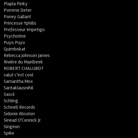
Plapla Pinky
Pomme Deter
Poney Gallant
Princesse Yphilis
Professeur Impetigo
Psychotine
Puyo Puyo
Quimbokat
Rebecca Johnson James
Rivière du Maelbeek
ROBERT CHALUBOT
salut c'est cool
Samantha Mox
Santaklausnihil
Sascii
Schling
Schnell Records
Sidonie Absolon
Sinead O'Connick Jr.
Singeon
Spike