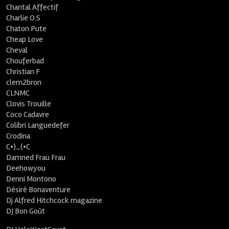
Chantal Affectif
Charlie O.S
Chaton Pute
Cheap Love
Cheval
Chouferbad
Christian F
clem2bron
CLNMC
Clovis Trouille
Coco Cadavre
Colibri Languedefer
Crodina
C•)_(•C
Damned Frau Frau
Deehowyou
Denni Montono
Désiré Bonaventure
Dj Alfred Hitchcock magazine
DJ Bon Goût