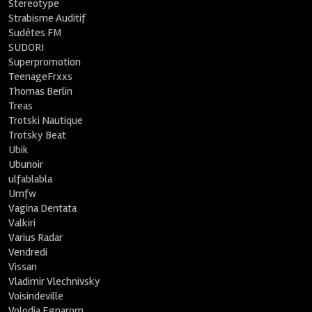
Stereotype
Strabisme Auditif
Sudètes FM
SUDORI
Superpromotion
TeenageFrxxs
Thomas Berlin
Treas
Trotski Nautique
Trotsky Beat
Ubik
Ubunoir
ulfablabla
Umfw
Vagina Dentata
Valkiri
Varius Radar
Vendredi
Vissan
Vladimir Vlechnivsky
Voisindeville
Volodia Egnarom