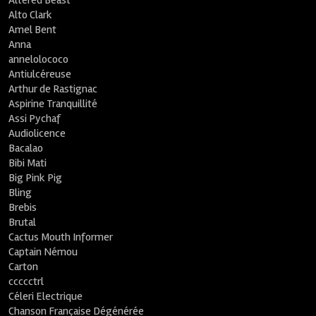
Altered Beast
Alto Clark
Amel Bent
Anna
annelolococo
Antiulcéreuse
Arthur de Rastignac
Aspirine Tranquillité
Assi Pychaf
Audiolicence
Bacalao
Bibi Mati
Big Pink Pig
Bling
Brebis
Brutal
Cactus Mouth Informer
Captain Némou
Carton
ccccctrl
Céleri Electrique
Chanson Française Dégénérée