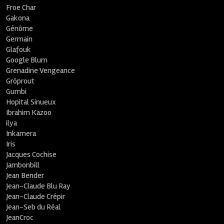
Froe Char
Gakona
Génôme
Germain
Glafouk
Google Blum
Grenadine Vengeance
Grôprout
Gumbi
Hopital Sinueux
Ibrahim Kazoo
ilya
Inkamera
Iris
Jacques Cochise
Jambonbill
Jean Bender
Jean-Claude Blu Ray
Jean-Claude Crépir
Jean-Seb du Réal
JeanCroc