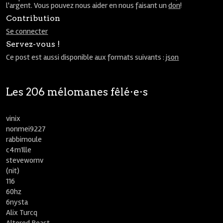
l'argent. Vous pouvez nous aider en nous faisant un
don
!
Contribution
Se connecter
Servez-vous !
Ce post est aussi disponible aux formats suivants :
json
Les 206 mélomanes fêlé⋅e⋅s
vinix
nonmei9227
rabbimoule
c4m1lle
stevewornv
(nit)
116
60hz
6nysta
Alix Turcq