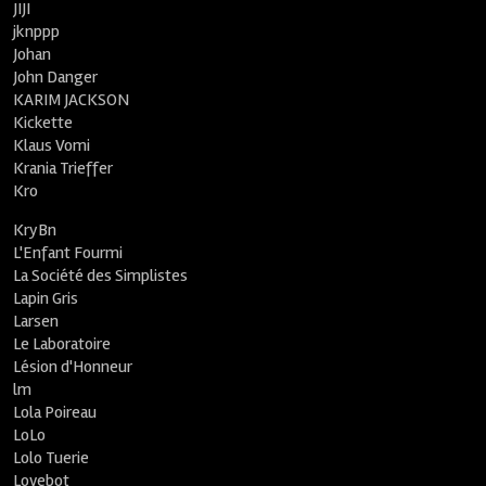
JIJI
jknppp
Johan
John Danger
KARIM JACKSON
Kickette
Klaus Vomi
Krania Trieffer
Kro
KryBn
L'Enfant Fourmi
La Société des Simplistes
Lapin Gris
Larsen
Le Laboratoire
Lésion d'Honneur
lm
Lola Poireau
LoLo
Lolo Tuerie
Lovebot