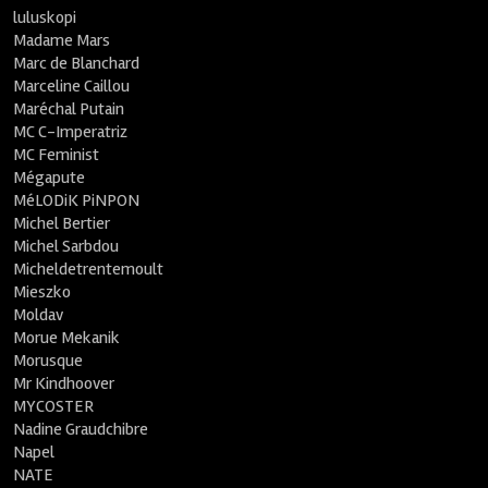
luluskopi
Madame Mars
Marc de Blanchard
Marceline Caillou
Maréchal Putain
MC C-Imperatriz
MC Feminist
Mégapute
MéLODiK PiNPON
Michel Bertier
Michel Sarbdou
Micheldetrentemoult
Mieszko
Moldav
Morue Mekanik
Morusque
Mr Kindhoover
MYCOSTER
Nadine Graudchibre
Napel
NATE