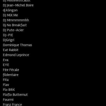
DJ HoloWestCaust
DJ Jean-Michel Boire
dj klingon
DJ MiX Me
DJ Mmmmmmhh
Dj No Breakfast
DJ Pute-Acier
DJ-PIE
DJGrigri
Dominique Thomas
Eat Rabbit
Edmond Leprince
Eva
EYE
Fée Fécale
fildentaire
Fita
Flav
Flo BRK
Floflo Butternut
Fourmi
Franz France