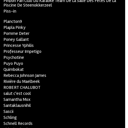
Pinpon Fan Club Du Karaoké Team De La Salle Des Fêtes De La
Piscine De Steenokkerzeel
Piss-in
Plancton9
Plapla Pinky
Pomme Deter
Poney Gallant
Princesse Yphilis
Professeur Impetigo
Psychotine
Puyo Puyo
Quimbokat
Rebecca Johnson James
Rivière du Maelbeek
ROBERT CHALUBOT
salut c'est cool
Samantha Mox
Santaklausnihil
Sascii
Schling
Schnell Records