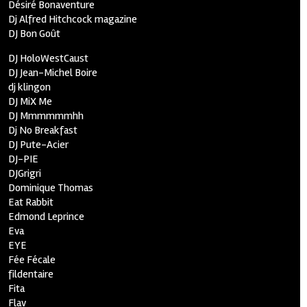
Désiré Bonaventure
Dj Alfred Hitchcock magazine
DJ Bon Goût
DJ HoloWestCaust
DJ Jean-Michel Boire
dj klingon
DJ MiX Me
DJ Mmmmmmhh
Dj No Breakfast
DJ Pute-Acier
DJ-PIE
DJGrigri
Dominique Thomas
Eat Rabbit
Edmond Leprince
Eva
EYE
Fée Fécale
fildentaire
Fita
Flav