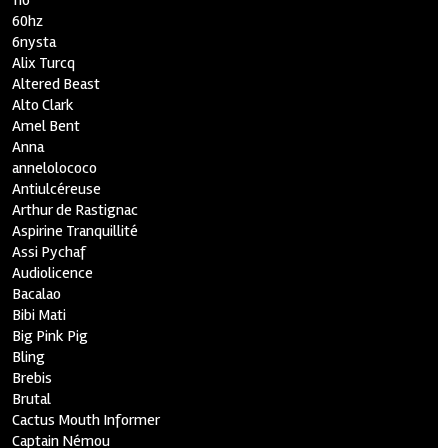
116
60hz
6nysta
Alix Turcq
Altered Beast
Alto Clark
Amel Bent
Anna
annelolococo
Antiulcéreuse
Arthur de Rastignac
Aspirine Tranquillité
Assi Pychaf
Audiolicence
Bacalao
Bibi Mati
Big Pink Pig
Bling
Brebis
Brutal
Cactus Mouth Informer
Captain Némou