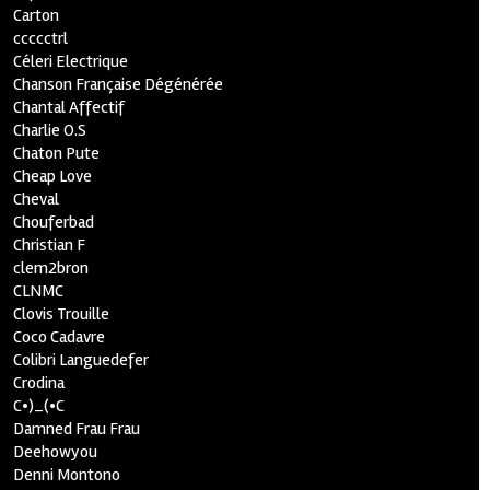
Carton
ccccctrl
Céleri Electrique
Chanson Française Dégénérée
Chantal Affectif
Charlie O.S
Chaton Pute
Cheap Love
Cheval
Chouferbad
Christian F
clem2bron
CLNMC
Clovis Trouille
Coco Cadavre
Colibri Languedefer
Crodina
C•)_(•C
Damned Frau Frau
Deehowyou
Denni Montono