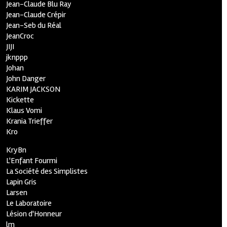
Jean-Claude Blu Ray
Jean-Claude Crépir
Jean-Seb du Réal
JeanCroc
JIJI
jknppp
Johan
John Danger
KARIM JACKSON
Kickette
Klaus Vomi
Krania Trieffer
Kro
KryBn
L'Enfant Fourmi
La Société des Simplistes
Lapin Gris
Larsen
Le Laboratoire
Lésion d'Honneur
lm