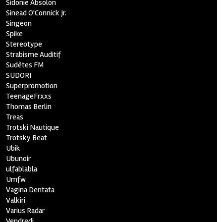
Sidonie Absolon
Sinead O'Connick Jr.
Singeon
Spike
Stereotype
Strabisme Auditif
Sudètes FM
SUDORI
Superpromotion
TeenageFrxxs
Thomas Berlin
Treas
Trotski Nautique
Trotsky Beat
Ubik
Ubunoir
ulfablabla
Umfw
Vagina Dentata
Valkiri
Varius Radar
Vendredi