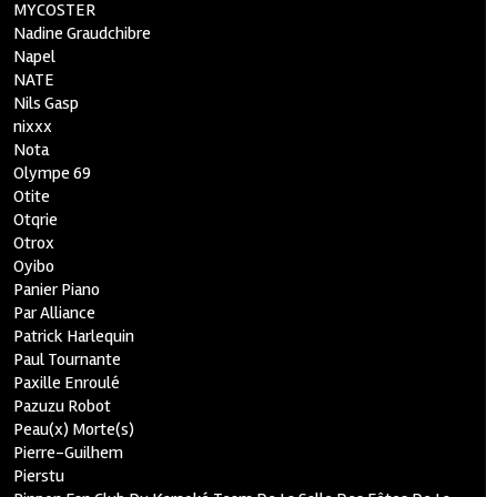
MYCOSTER
Nadine Graudchibre
Napel
NATE
Nils Gasp
nixxx
Nota
Olympe 69
Otite
Otqrie
Otrox
Oyibo
Panier Piano
Par Alliance
Patrick Harlequin
Paul Tournante
Paxille Enroulé
Pazuzu Robot
Peau(x) Morte(s)
Pierre-Guilhem
Pierstu