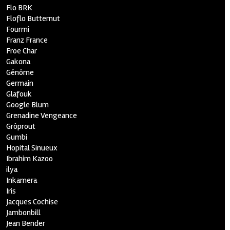
Flo BRK
Floflo Butternut
Fourmi
Franz France
Froe Char
Gakona
Génôme
Germain
Glafouk
Google Blum
Grenadine Vengeance
Grôprout
Gumbi
Hopital Sinueux
Ibrahim Kazoo
ilya
Inkamera
Iris
Jacques Cochise
Jambonbill
Jean Bender