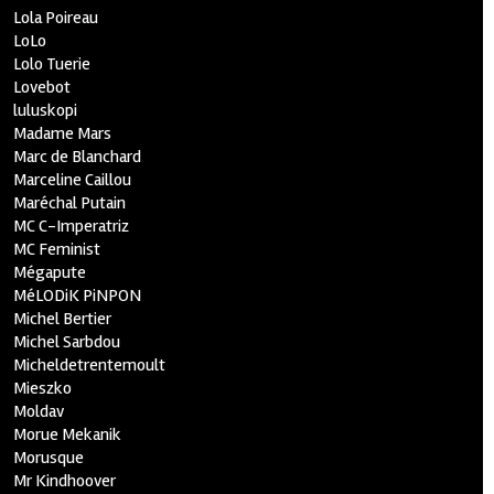
Lola Poireau
LoLo
Lolo Tuerie
Lovebot
luluskopi
Madame Mars
Marc de Blanchard
Marceline Caillou
Maréchal Putain
MC C-Imperatriz
MC Feminist
Mégapute
MéLODiK PiNPON
Michel Bertier
Michel Sarbdou
Micheldetrentemoult
Mieszko
Moldav
Morue Mekanik
Morusque
Mr Kindhoover