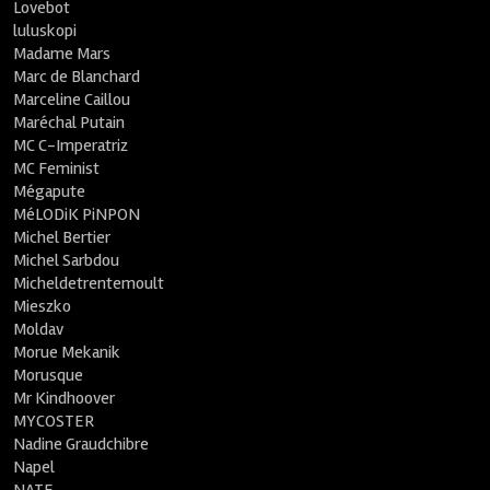
Lovebot
luluskopi
Madame Mars
Marc de Blanchard
Marceline Caillou
Maréchal Putain
MC C-Imperatriz
MC Feminist
Mégapute
MéLODiK PiNPON
Michel Bertier
Michel Sarbdou
Micheldetrentemoult
Mieszko
Moldav
Morue Mekanik
Morusque
Mr Kindhoover
MYCOSTER
Nadine Graudchibre
Napel