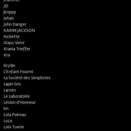
JIJI
jknppp
Johan
John Danger
KARIM JACKSON
Kickette
Klaus Vomi
Krania Trieffer
Kro
KryBn
L'Enfant Fourmi
La Société des Simplistes
Lapin Gris
Larsen
Le Laboratoire
Lésion d'Honneur
lm
Lola Poireau
LoLo
Lolo Tuerie