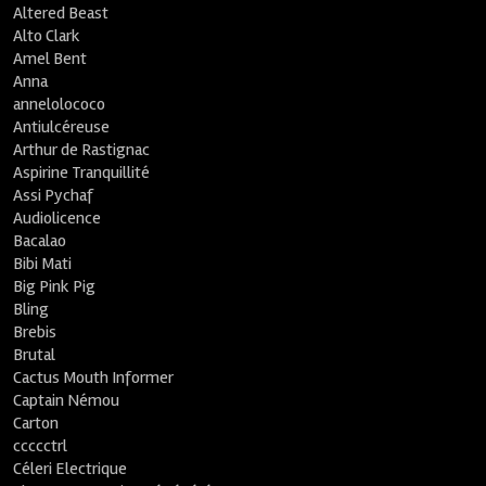
Altered Beast
Alto Clark
Amel Bent
Anna
annelolococo
Antiulcéreuse
Arthur de Rastignac
Aspirine Tranquillité
Assi Pychaf
Audiolicence
Bacalao
Bibi Mati
Big Pink Pig
Bling
Brebis
Brutal
Cactus Mouth Informer
Captain Némou
Carton
ccccctrl
Céleri Electrique