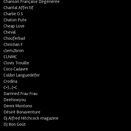
Chanson Française Dégénérée
Chantal Affectif
Charlie O.S
Chaton Pute
Cheap Love
Cheval
Chouferbad
Christian F
clem2bron
CLNMC
Clovis Trouille
Coco Cadavre
Colibri Languedefer
Crodina
C•)_(•C
Damned Frau Frau
Deehowyou
Denni Montono
Désiré Bonaventure
Dj Alfred Hitchcock magazine
DJ Bon Goût