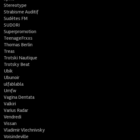
Stereotype
Strabisme Auditif
Sudètes FM
SUDORI
Superpromotion
TeenageFrxxs
Thomas Berlin
Treas
Trotski Nautique
Trotsky Beat
Ubik
Ubunoir
ulfablabla
Umfw
Vagina Dentata
Valkiri
Varius Radar
Vendredi
Vissan
Vladimir Vlechnivsky
Voisindeville