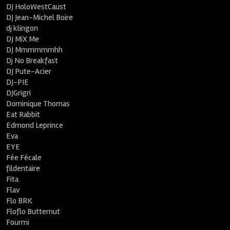
DJ HoloWestCaust
DJ Jean-Michel Boire
dj klingon
DJ MiX Me
DJ Mmmmmmhh
Dj No Breakfast
DJ Pute-Acier
DJ-PIE
DJGrigri
Dominique Thomas
Eat Rabbit
Edmond Leprince
Eva
EYE
Fée Fécale
fildentaire
Fita
Flav
Flo BRK
Floflo Butternut
Fourmi