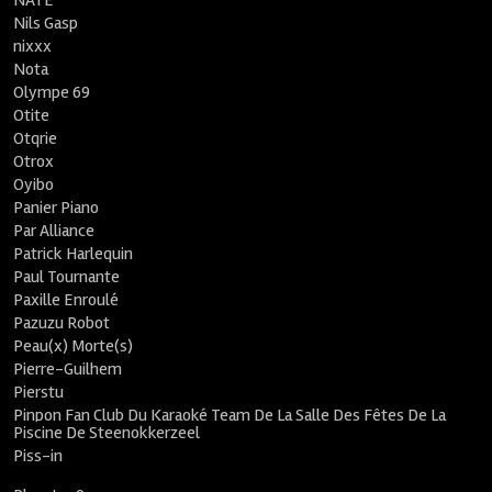
NATE
Nils Gasp
nixxx
Nota
Olympe 69
Otite
Otqrie
Otrox
Oyibo
Panier Piano
Par Alliance
Patrick Harlequin
Paul Tournante
Paxille Enroulé
Pazuzu Robot
Peau(x) Morte(s)
Pierre-Guilhem
Pierstu
Pinpon Fan Club Du Karaoké Team De La Salle Des Fêtes De La
Piscine De Steenokkerzeel
Piss-in