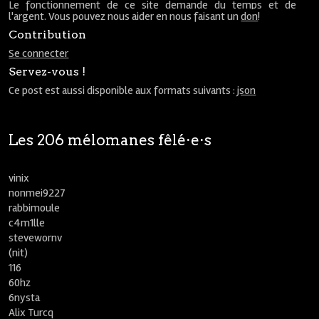
Le fonctionnement de ce site demande du temps et de
l'argent. Vous pouvez nous aider en nous faisant un
don
!
Contribution
Se connecter
Servez-vous !
Ce post est aussi disponible aux formats suivants :
json
Les 206 mélomanes fêlé⋅e⋅s
vinix
nonmei9227
rabbimoule
c4m1lle
stevewornv
(nit)
116
60hz
6nysta
Alix Turcq