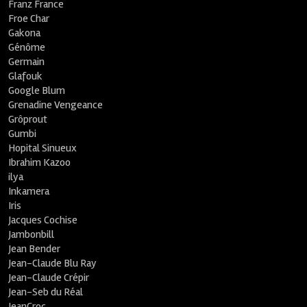
Franz France
Froe Char
Gakona
Génôme
Germain
Glafouk
Google Blum
Grenadine Vengeance
Grôprout
Gumbi
Hopital Sinueux
Ibrahim Kazoo
ilya
Inkamera
Iris
Jacques Cochise
Jambonbill
Jean Bender
Jean-Claude Blu Ray
Jean-Claude Crépir
Jean-Seb du Réal
JeanCroc