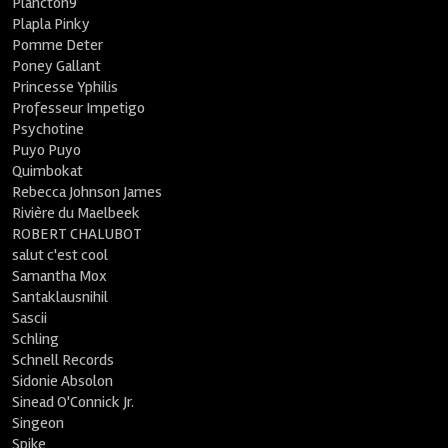
Plancton9
Plapla Pinky
Pomme Deter
Poney Gallant
Princesse Yphilis
Professeur Impetigo
Psychotine
Puyo Puyo
Quimbokat
Rebecca Johnson James
Rivière du Maelbeek
ROBERT CHALUBOT
salut c'est cool
Samantha Mox
Santaklausnihil
Sascii
Schling
Schnell Records
Sidonie Absolon
Sinead O'Connick Jr.
Singeon
Spike