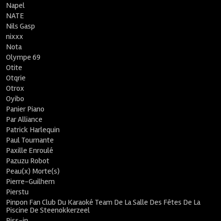
Napel
NATE
Nils Gasp
nixxx
Nota
Olympe 69
Otite
Otqrie
Otrox
Oyibo
Panier Piano
Par Alliance
Patrick Harlequin
Paul Tournante
Paxille Enroulé
Pazuzu Robot
Peau(x) Morte(s)
Pierre-Guilhem
Pierstu
Pinpon Fan Club Du Karaoké Team De La Salle Des Fêtes De La
Piscine De Steenokkerzeel
Piss-in