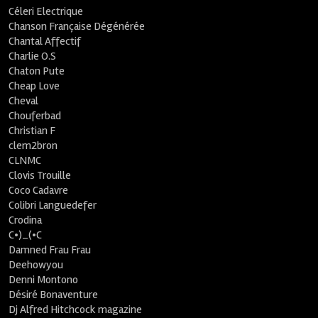
Céleri Electrique
Chanson Française Dégénérée
Chantal Affectif
Charlie O.S
Chaton Pute
Cheap Love
Cheval
Chouferbad
Christian F
clem2bron
CLNMC
Clovis Trouille
Coco Cadavre
Colibri Languedefer
Crodina
C•)_(•C
Damned Frau Frau
Deehowyou
Denni Montono
Désiré Bonaventure
Dj Alfred Hitchcock magazine