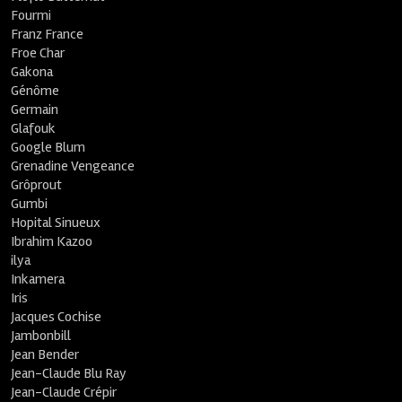
Fourmi
Franz France
Froe Char
Gakona
Génôme
Germain
Glafouk
Google Blum
Grenadine Vengeance
Grôprout
Gumbi
Hopital Sinueux
Ibrahim Kazoo
ilya
Inkamera
Iris
Jacques Cochise
Jambonbill
Jean Bender
Jean-Claude Blu Ray
Jean-Claude Crépir