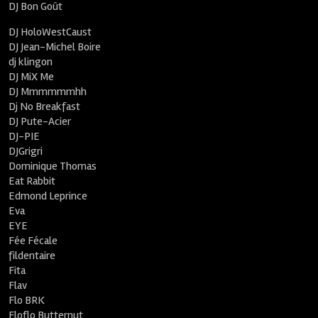
DJ Bon Goût
DJ HoloWestCaust
DJ Jean-Michel Boire
dj klingon
DJ MiX Me
DJ Mmmmmmhh
Dj No Breakfast
DJ Pute-Acier
DJ-PIE
DJGrigri
Dominique Thomas
Eat Rabbit
Edmond Leprince
Eva
EYE
Fée Fécale
fildentaire
Fita
Flav
Flo BRK
Floflo Butternut