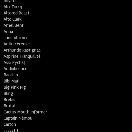
6nysta
Alix Turcq
Altered Beast
Alto Clark
Amel Bent
Anna
annelolococo
Antiulcéreuse
Arthur de Rastignac
Aspirine Tranquillité
Assi Pychaf
Audiolicence
Bacalao
Bibi Mati
Big Pink Pig
Bling
Brebis
Brutal
Cactus Mouth Informer
Captain Némou
Carton
ccccctrl