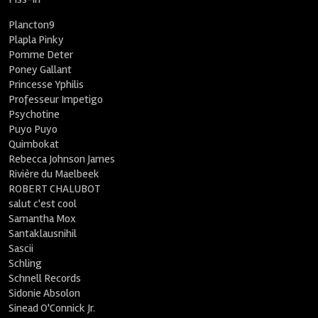
Plancton9
Plapla Pinky
Pomme Deter
Poney Gallant
Princesse Yphilis
Professeur Impetigo
Psychotine
Puyo Puyo
Quimbokat
Rebecca Johnson James
Rivière du Maelbeek
ROBERT CHALUBOT
salut c'est cool
Samantha Mox
Santaklausnihil
Sascii
Schling
Schnell Records
Sidonie Absolon
Sinead O'Connick Jr.