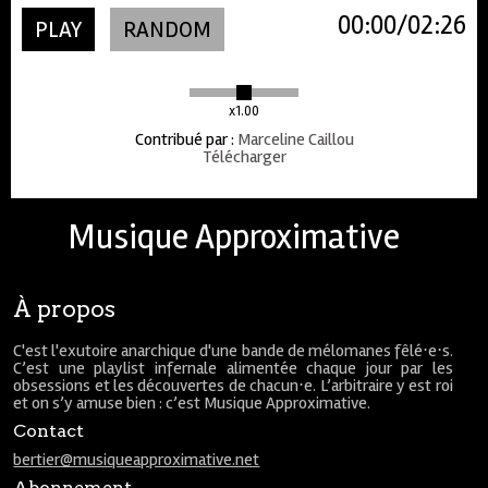
00:00
02:26
PLAY
RANDOM
x1.00
Contribué par
:
Marceline Caillou
Télécharger
Musique Approximative
À propos
C'est l'exutoire anarchique d'une bande de mélomanes fêlé⋅e⋅s.
C’est une playlist infernale alimentée chaque jour par les
obsessions et les découvertes de chacun⋅e. L’arbitraire y est roi
et on s’y amuse bien : c’est Musique Approximative.
Contact
bertier@musiqueapproximative.net
Abonnement