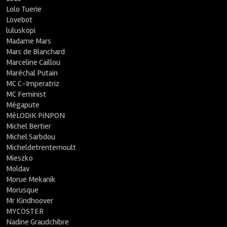
Lolo Tuerie
Lovebot
luluskopi
Madame Mars
Marc de Blanchard
Marceline Caillou
Maréchal Putain
MC C-Imperatriz
MC Feminist
Mégapute
MéLODiK PiNPON
Michel Bertier
Michel Sarbdou
Micheldetrentemoult
Mieszko
Moldav
Morue Mekanik
Morusque
Mr Kindhoover
MYCOSTER
Nadine Graudchibre