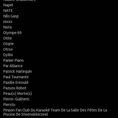
Napel
NATE
Nils Gasp
nixxx
Nota
Olympe 69
Otite
Otqrie
Otrox
Oyibo
Panier Piano
Par Alliance
Patrick Harlequin
Paul Tournante
Paxille Enroulé
Pazuzu Robot
Peau(x) Morte(s)
Pierre-Guilhem
Pierstu
Pinpon Fan Club Du Karaoké Team De La Salle Des Fêtes De La
Piscine De Steenokkerzeel