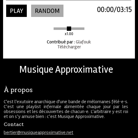
00:00
03:15
PLAY
RANDOM
x1.00
Contribué par
:
Glafouk
Télécharger
Musique Approximative
À propos
C'est l'exutoire anarchique d'une bande de mélomanes fêlé⋅e⋅s.
C’est une playlist infernale alimentée chaque jour par les
obsessions et les découvertes de chacun⋅e. L’arbitraire y est roi
et on s’y amuse bien : c’est Musique Approximative.
Contact
bertier@musiqueapproximative.net