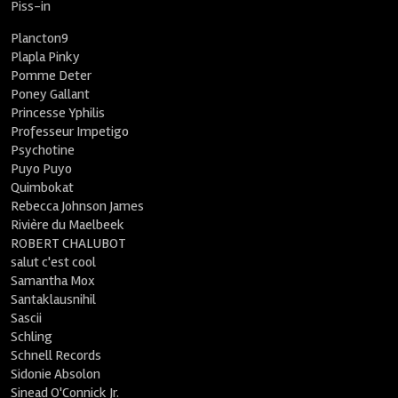
Piss-in
Plancton9
Plapla Pinky
Pomme Deter
Poney Gallant
Princesse Yphilis
Professeur Impetigo
Psychotine
Puyo Puyo
Quimbokat
Rebecca Johnson James
Rivière du Maelbeek
ROBERT CHALUBOT
salut c'est cool
Samantha Mox
Santaklausnihil
Sascii
Schling
Schnell Records
Sidonie Absolon
Sinead O'Connick Jr.