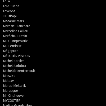
LoLo
Lolo Tuerie
Lovebot
luluskopi
Madame Mars
Marc de Blanchard
Marceline Caillou
Maréchal Putain
MC C-Imperatriz
MC Feminist
Mégapute
MéLODiK PiNPON
Michel Bertier
Michel Sarbdou
Micheldetrentemoult
Mieszko
Moldav
Morue Mekanik
Morusque
Mr Kindhoover
MYCOSTER
Nadine Graudchibre