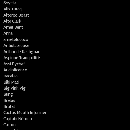
6nysta
Alix Turcq
Altered Beast
Alto Clark
Amel Bent
Anna
annelolococo
Antiulcéreuse
Arthur de Rastignac
Aspirine Tranquillité
Assi Pychaf
Audiolicence
Bacalao
Bibi Mati
Big Pink Pig
Bling
Brebis
Brutal
Cactus Mouth Informer
Captain Némou
Carton