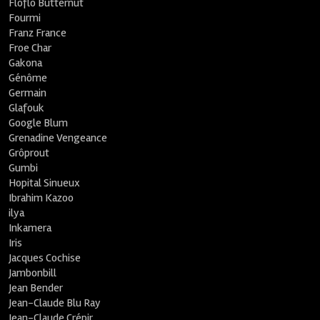
Floflo Butternut
Fourmi
Franz France
Froe Char
Gakona
Génôme
Germain
Glafouk
Google Blum
Grenadine Vengeance
Grôprout
Gumbi
Hopital Sinueux
Ibrahim Kazoo
ilya
Inkamera
Iris
Jacques Cochise
Jambonbill
Jean Bender
Jean-Claude Blu Ray
Jean-Claude Crépir