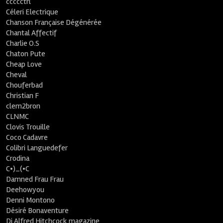
ccccctrl
Céleri Electrique
Chanson Française Dégénérée
Chantal Affectif
Charlie O.S
Chaton Pute
Cheap Love
Cheval
Chouferbad
Christian F
clem2bron
CLNMC
Clovis Trouille
Coco Cadavre
Colibri Languedefer
Crodina
C•)_(•C
Damned Frau Frau
Deehowyou
Denni Montono
Désiré Bonaventure
Dj Alfred Hitchcock magazine