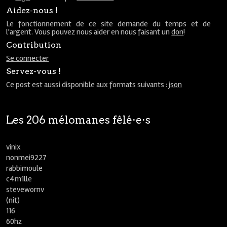
Aidez-nous !
Le fonctionnement de ce site demande du temps et de
l'argent. Vous pouvez nous aider en nous faisant un
don
!
Contribution
Se connecter
Servez-vous !
Ce post est aussi disponible aux formats suivants :
json
Les 206 mélomanes fêlé⋅e⋅s
vinix
nonmei9227
rabbimoule
c4m1lle
stevewornv
(nit)
116
60hz