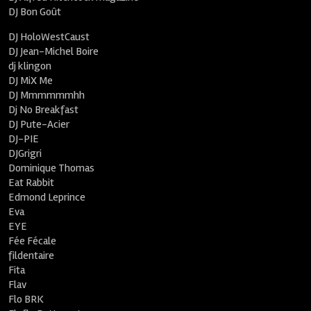
DJ Bon Goût
DJ HoloWestCaust
DJ Jean-Michel Boire
dj klingon
DJ MiX Me
DJ Mmmmmmhh
Dj No Breakfast
DJ Pute-Acier
DJ-PIE
DJGrigri
Dominique Thomas
Eat Rabbit
Edmond Leprince
Eva
EYE
Fée Fécale
fildentaire
Fita
Flav
Flo BRK