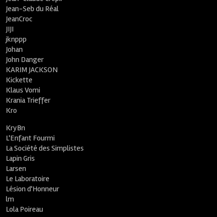
Jean-Seb du Réal
JeanCroc
JIJI
jknppp
Johan
John Danger
KARIM JACKSON
Kickette
Klaus Vomi
Krania Trieffer
Kro
KryBn
L'Enfant Fourmi
La Société des Simplistes
Lapin Gris
Larsen
Le Laboratoire
Lésion d'Honneur
lm
Lola Poireau