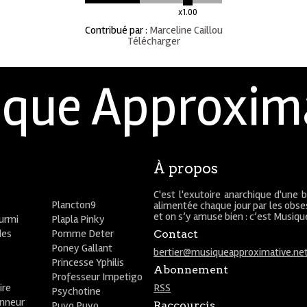
x1.00
Contribué par
:
Marceline Caillou
Télécharger
que Approxim
À propos
C'est l'exutoire anarchique d'une 
Plancton9
alimentée chaque jour par les obses
et on s’y amuse bien : c’est Musiq
ourmi
Plapla Pinky
des
Pomme Deter
Contact
Poney Gallant
bertier@musiqueapproximative.ne
Princesse Yphilis
Abonnement
Professeur Impetigo
ire
RSS
Psychotine
onneur
Puyo Puyo
Raccourcis