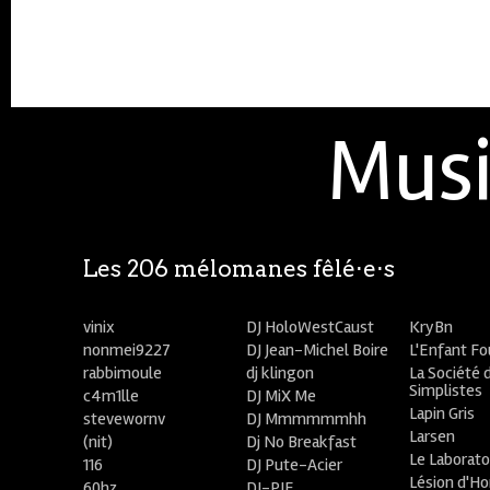
Musi
Les 206 mélomanes fêlé⋅e⋅s
vinix
DJ HoloWestCaust
KryBn
nonmei9227
DJ Jean-Michel Boire
L'Enfant F
rabbimoule
dj klingon
La Société 
Simplistes
c4m1lle
DJ MiX Me
Lapin Gris
stevewornv
DJ Mmmmmmhh
Larsen
(nit)
Dj No Breakfast
Le Laborato
116
DJ Pute-Acier
Lésion d'H
60hz
DJ-PIE