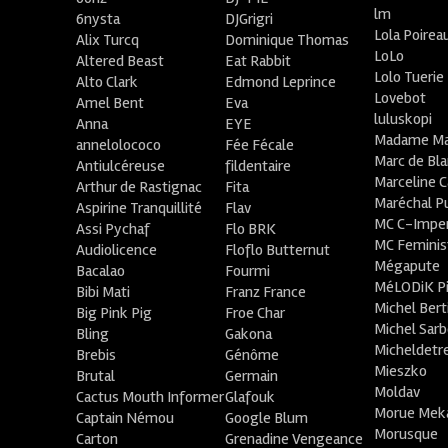
lm
6nysta
DJGrigri
Lola Poirea
Alix Turcq
Dominique Thomas
LoLo
Altered Beast
Eat Rabbit
Lolo Tuerie
Alto Clark
Edmond Leprince
Lovebot
Amel Bent
Eva
luluskopi
Anna
EYE
Madame Ma
annelolococo
Fée Fécale
Marc de Bl
Antiulcéreuse
fildentaire
Marceline C
Arthur de Rastignac
Fita
Maréchal P
Aspirine Tranquillité
Flav
MC C-Imper
Assi Pychaf
Flo BRK
MC Feminis
Audiolicence
Floflo Butternut
Mégapute
Bacalao
Fourmi
MéLODiK 
Bibi Mati
Franz France
Michel Bert
Big Pink Pig
Froe Char
Michel Sar
Bling
Gakona
Micheldetr
Brebis
Génôme
Mieszko
Brutal
Germain
Moldav
Cactus Mouth Informer
Glafouk
Morue Mek
Captain Némou
Google Blum
Morusque
Carton
Grenadine Vengeance