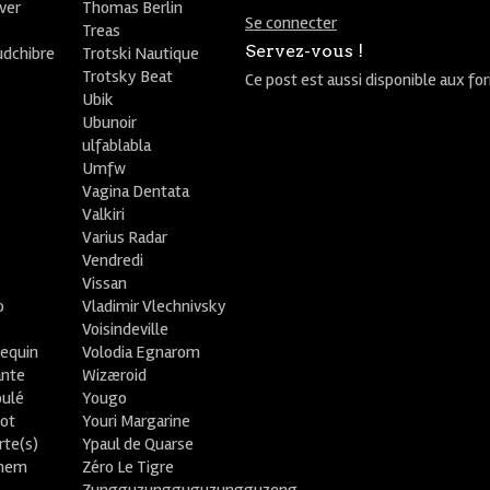
ver
Thomas Berlin
Se connecter
R
Treas
Servez-vous !
udchibre
Trotski Nautique
Trotsky Beat
Ce post est aussi disponible aux fo
Ubik
Ubunoir
ulfablabla
Umfw
Vagina Dentata
Valkiri
Varius Radar
Vendredi
Vissan
o
Vladimir Vlechnivsky
e
Voisindeville
lequin
Volodia Egnarom
ante
Wizæroid
oulé
Yougo
ot
Youri Margarine
rte(s)
Ypaul de Quarse
lhem
Zéro Le Tigre