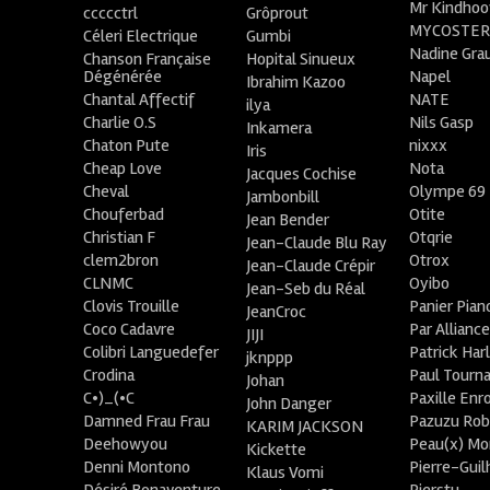
Mr Kindhoo
ccccctrl
Grôprout
MYCOSTE
Céleri Electrique
Gumbi
Nadine Gra
Chanson Française
Hopital Sinueux
Dégénérée
Napel
Ibrahim Kazoo
Chantal Affectif
NATE
ilya
Charlie O.S
Nils Gasp
Inkamera
Chaton Pute
nixxx
Iris
Cheap Love
Nota
Jacques Cochise
Cheval
Olympe 69
Jambonbill
Chouferbad
Otite
Jean Bender
Christian F
Otqrie
Jean-Claude Blu Ray
clem2bron
Otrox
Jean-Claude Crépir
CLNMC
Oyibo
Jean-Seb du Réal
Clovis Trouille
Panier Pian
JeanCroc
Coco Cadavre
Par Allianc
JIJI
Colibri Languedefer
Patrick Har
jknppp
Crodina
Paul Tourn
Johan
C•)_(•C
Paxille Enr
John Danger
Damned Frau Frau
Pazuzu Rob
KARIM JACKSON
Deehowyou
Peau(x) Mo
Kickette
Denni Montono
Pierre-Gui
Klaus Vomi