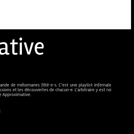
ative
bande de mélomanes fêlé⋅e⋅s. C’est une playlist infernale
sions et les découvertes de chacun⋅e. L’arbitraire y est roi
ue Approximative.
t