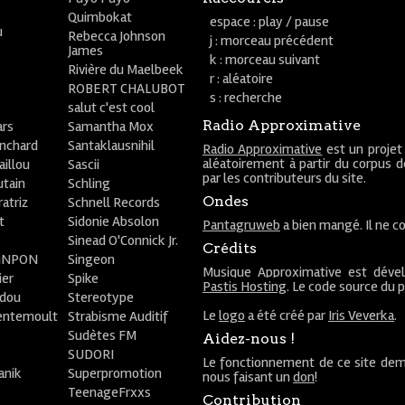
Quimbokat
espace : play / pause
u
Rebecca Johnson
j : morceau précédent
James
k : morceau suivant
Rivière du Maelbeek
r : aléatoire
ROBERT CHALUBOT
s : recherche
salut c'est cool
Radio Approximative
rs
Samantha Mox
anchard
Santaklausnihil
Radio Approximative
est un projet
aléatoirement à partir du corpus 
aillou
Sascii
par les contributeurs du site.
utain
Schling
Ondes
atriz
Schnell Records
t
Sidonie Absolon
Pantagruweb
a bien mangé. Il ne co
Sinead O'Connick Jr.
Crédits
PiNPON
Singeon
Musique Approximative est déve
ier
Spike
Pastis Hosting
. Le code source du 
bdou
Stereotype
Le
logo
a été créé par
Iris Veverka
.
entemoult
Strabisme Auditif
Sudètes FM
Aidez-nous !
SUDORI
Le fonctionnement de ce site dem
anik
Superpromotion
nous faisant un
don
!
TeenageFrxxs
Contribution