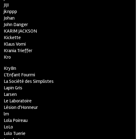
JIJI
jknppp
Johan
John Danger
KARIM JACKSON
Kickette
Klaus Vomi
Krania Trieffer
Kro
KryBn
L'Enfant Fourmi
La Société des Simplistes
Lapin Gris
Larsen
Le Laboratoire
Lésion d'Honneur
lm
Lola Poireau
LoLo
Lolo Tuerie