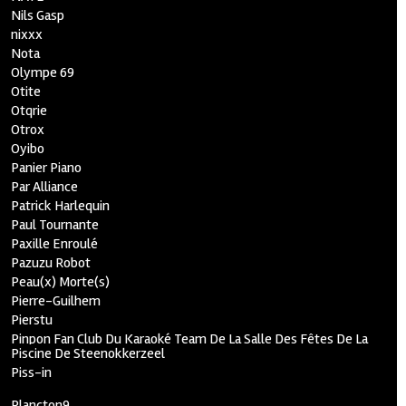
Nils Gasp
nixxx
Nota
Olympe 69
Otite
Otqrie
Otrox
Oyibo
Panier Piano
Par Alliance
Patrick Harlequin
Paul Tournante
Paxille Enroulé
Pazuzu Robot
Peau(x) Morte(s)
Pierre-Guilhem
Pierstu
Pinpon Fan Club Du Karaoké Team De La Salle Des Fêtes De La
Piscine De Steenokkerzeel
Piss-in
Plancton9