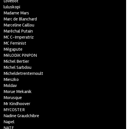
Lovebot
luluskopi
Madame Mars
Marc de Blanchard
Marceline Caillou
Maréchal Putain
MC C-Imperatriz
MC Feminist
Mégapute
MéLODiK PiNPON
Michel Bertier
Michel Sarbdou
Micheldetrentemoult
Mieszko
Moldav
Morue Mekanik
Morusque
Mr Kindhoover
MYCOSTER
Nadine Graudchibre
Napel
NATE