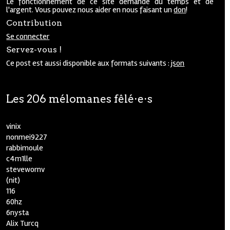
Le fonctionnement de ce site demande du temps et de
l'argent. Vous pouvez nous aider en nous faisant un
don
!
Contribution
Se connecter
Servez-vous !
Ce post est aussi disponible aux formats suivants :
json
Les 206 mélomanes fêlé⋅e⋅s
vinix
nonmei9227
rabbimoule
c4m1lle
stevewornv
(nit)
116
60hz
6nysta
Alix Turcq