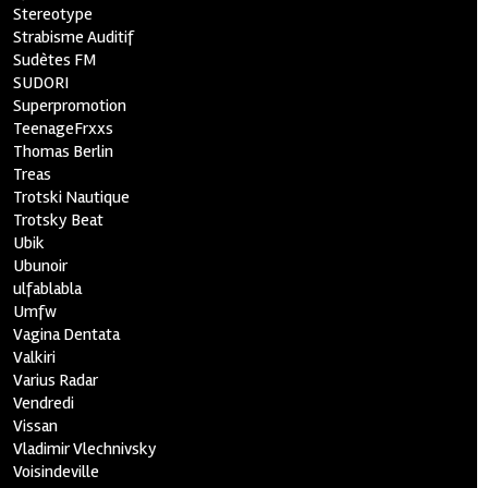
Stereotype
Strabisme Auditif
Sudètes FM
SUDORI
Superpromotion
TeenageFrxxs
Thomas Berlin
Treas
Trotski Nautique
Trotsky Beat
Ubik
Ubunoir
ulfablabla
Umfw
Vagina Dentata
Valkiri
Varius Radar
Vendredi
Vissan
Vladimir Vlechnivsky
Voisindeville