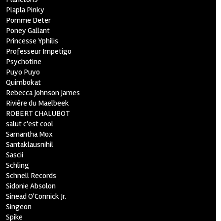
Plapla Pinky
Pomme Deter
Poney Gallant
Princesse Yphilis
Professeur Impetigo
Psychotine
Puyo Puyo
Quimbokat
Rebecca Johnson James
Rivière du Maelbeek
ROBERT CHALUBOT
salut c'est cool
Samantha Mox
Santaklausnihil
Sascii
Schling
Schnell Records
Sidonie Absolon
Sinead O'Connick Jr.
Singeon
Spike