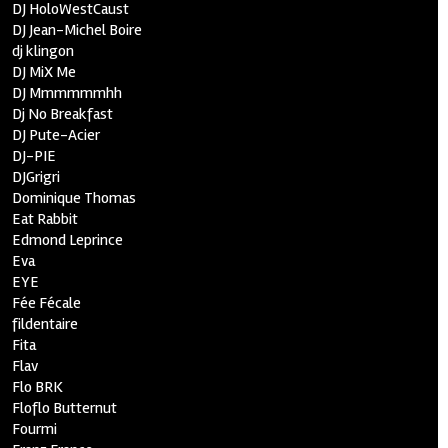
DJ HoloWestCaust
DJ Jean-Michel Boire
dj klingon
DJ MiX Me
DJ Mmmmmmhh
Dj No Breakfast
DJ Pute-Acier
DJ-PIE
DJGrigri
Dominique Thomas
Eat Rabbit
Edmond Leprince
Eva
EYE
Fée Fécale
fildentaire
Fita
Flav
Flo BRK
Floflo Butternut
Fourmi