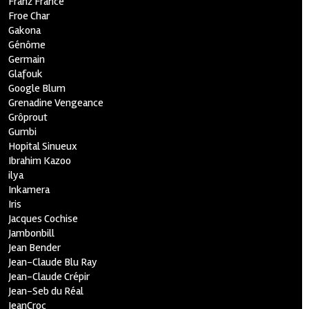
Franz France
Froe Char
Gakona
Génôme
Germain
Glafouk
Google Blum
Grenadine Vengeance
Grôprout
Gumbi
Hopital Sinueux
Ibrahim Kazoo
ilya
Inkamera
Iris
Jacques Cochise
Jambonbill
Jean Bender
Jean-Claude Blu Ray
Jean-Claude Crépir
Jean-Seb du Réal
JeanCroc