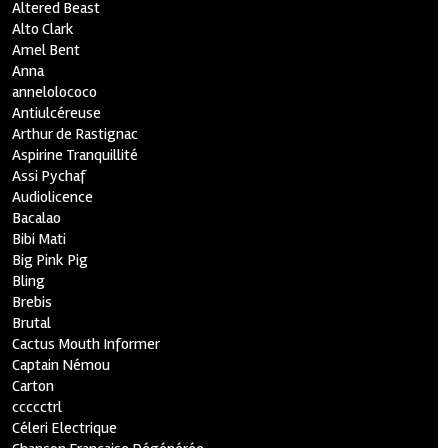
Altered Beast
Alto Clark
Amel Bent
Anna
annelolococo
Antiulcéreuse
Arthur de Rastignac
Aspirine Tranquillité
Assi Pychaf
Audiolicence
Bacalao
Bibi Mati
Big Pink Pig
Bling
Brebis
Brutal
Cactus Mouth Informer
Captain Némou
Carton
ccccctrl
Céleri Electrique