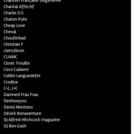
Chanson Française Dégénérée
Chantal Affectif
Charlie O.S
Chaton Pute
Cheap Love
Cheval
Chouferbad
Christian F
clem2bron
CLNMC
Clovis Trouille
Coco Cadavre
Colibri Languedefer
Crodina
C•)_(•C
Damned Frau Frau
Deehowyou
Denni Montono
Désiré Bonaventure
Dj Alfred Hitchcock magazine
DJ Bon Goût