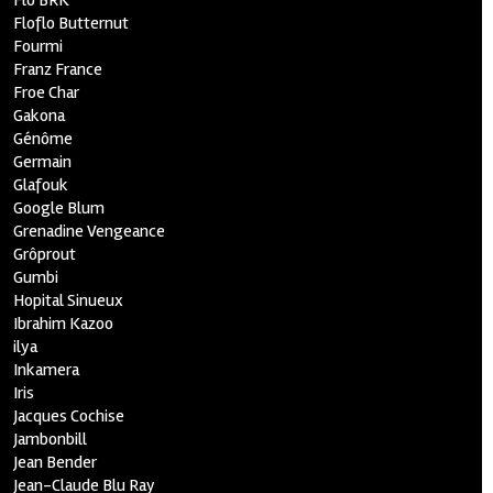
Flo BRK
Floflo Butternut
Fourmi
Franz France
Froe Char
Gakona
Génôme
Germain
Glafouk
Google Blum
Grenadine Vengeance
Grôprout
Gumbi
Hopital Sinueux
Ibrahim Kazoo
ilya
Inkamera
Iris
Jacques Cochise
Jambonbill
Jean Bender
Jean-Claude Blu Ray