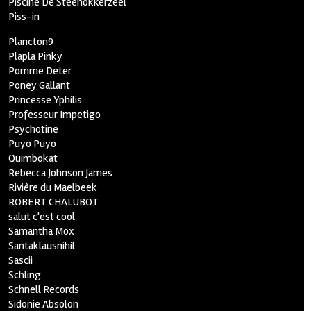
Piscine De Steenokkerzeel
Piss-in
Plancton9
Plapla Pinky
Pomme Deter
Poney Gallant
Princesse Yphilis
Professeur Impetigo
Psychotine
Puyo Puyo
Quimbokat
Rebecca Johnson James
Rivière du Maelbeek
ROBERT CHALUBOT
salut c'est cool
Samantha Mox
Santaklausnihil
Sascii
Schling
Schnell Records
Sidonie Absolon