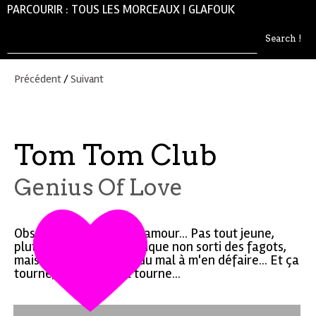
PARCOURIR :
TOUS LES MORCEAUX
|
GLAFOUK
Précédent
/
Suivant
Tom Tom Club
Genius Of Love
Obsédant ce génie de l'amour... Pas tout jeune,
plutôt convivial et classique non sorti des fagots,
mais... J'ai décidément du mal à m'en défaire... Et ça
tourne, ça tourne, ça tourne...