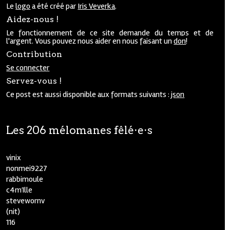
Le
logo
a été créé par
Iris Veverka
.
Aidez-nous !
Le fonctionnement de ce site demande du temps et de
l'argent. Vous pouvez nous aider en nous faisant un
don
!
Contribution
Se connecter
Servez-vous !
Ce post est aussi disponible aux formats suivants :
json
Les 206 mélomanes fêlé⋅e⋅s
vinix
nonmei9227
rabbimoule
c4m1lle
stevewornv
(nit)
116