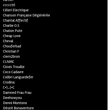
ccccctrl
Céleri Electrique
Chanson Française Dégénérée
Chantal Affectif
Charlie O.S
Chaton Pute
Cheap Love
Cheval
Chouferbad
Christian F
clem2bron
CLNMC
Clovis Trouille
Coco Cadavre
Colibri Languedefer
Crodina
C•)_(•C
Damned Frau Frau
Deehowyou
Denni Montono
Désiré Bonaventure