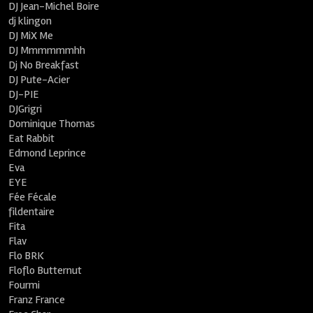
DJ Jean-Michel Boire
dj klingon
DJ MiX Me
DJ Mmmmmmhh
Dj No Breakfast
DJ Pute-Acier
DJ-PIE
DJGrigri
Dominique Thomas
Eat Rabbit
Edmond Leprince
Eva
EYE
Fée Fécale
fildentaire
Fita
Flav
Flo BRK
Floflo Butternut
Fourmi
Franz France