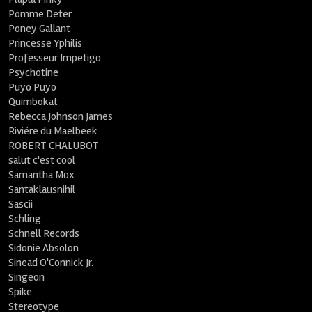
Pomme Deter
Poney Gallant
Princesse Yphilis
Professeur Impetigo
Psychotine
Puyo Puyo
Quimbokat
Rebecca Johnson James
Rivière du Maelbeek
ROBERT CHALUBOT
salut c'est cool
Samantha Mox
Santaklausnihil
Sascii
Schling
Schnell Records
Sidonie Absolon
Sinead O'Connick Jr.
Singeon
Spike
Stereotype