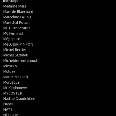
luluskopi
Madame Mars
Marc de Blanchard
Marceline Caillou
Maréchal Putain
MC C-Imperatriz
MC Feminist
Mégapute
MéLODiK PiNPON
Michel Bertier
Michel Sarbdou
Micheldetrentemoult
Mieszko
Moldav
Morue Mekanik
Morusque
Mr Kindhoover
MYCOSTER
Nadine Graudchibre
Napel
NATE
Nils Gasp