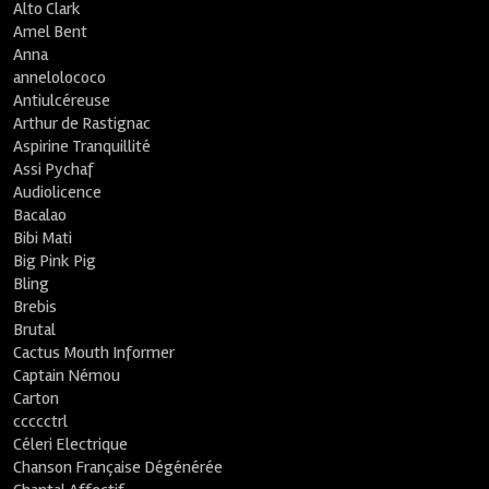
Alto Clark
Amel Bent
Anna
annelolococo
Antiulcéreuse
Arthur de Rastignac
Aspirine Tranquillité
Assi Pychaf
Audiolicence
Bacalao
Bibi Mati
Big Pink Pig
Bling
Brebis
Brutal
Cactus Mouth Informer
Captain Némou
Carton
ccccctrl
Céleri Electrique
Chanson Française Dégénérée