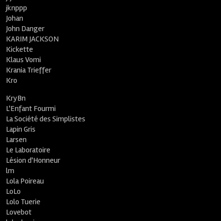
jknppp
Johan
John Danger
KARIM JACKSON
Kickette
Klaus Vomi
Krania Trieffer
Kro
KryBn
L'Enfant Fourmi
La Société des Simplistes
Lapin Gris
Larsen
Le Laboratoire
Lésion d'Honneur
lm
Lola Poireau
LoLo
Lolo Tuerie
Lovebot