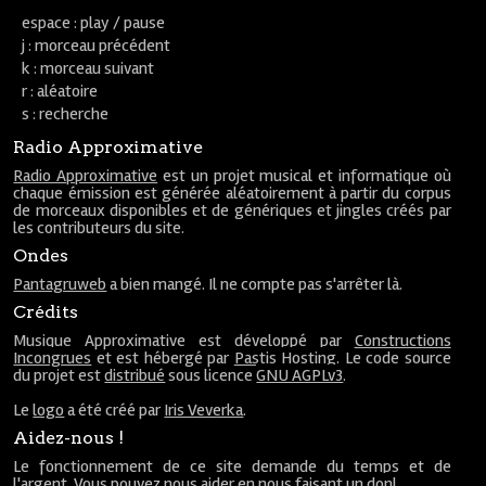
espace : play / pause
j : morceau précédent
k : morceau suivant
r : aléatoire
s : recherche
Radio Approximative
Radio Approximative
est un projet musical et informatique où
chaque émission est générée aléatoirement à partir du corpus
de morceaux disponibles et de génériques et jingles créés par
les contributeurs du site.
Ondes
Pantagruweb
a bien mangé. Il ne compte pas s'arrêter là.
Crédits
Musique Approximative est développé par
Constructions
Incongrues
et est hébergé par
Pastis Hosting
. Le code source
du projet est
distribué
sous licence
GNU AGPLv3
.
Le
logo
a été créé par
Iris Veverka
.
Aidez-nous !
Le fonctionnement de ce site demande du temps et de
l'argent. Vous pouvez nous aider en nous faisant un
don
!