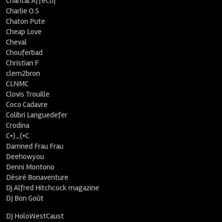
Chantal Affectif
Charlie O.S
Chaton Pute
Cheap Love
Cheval
Chouferbad
Christian F
clem2bron
CLNMC
Clovis Trouille
Coco Cadavre
Colibri Languedefer
Crodina
C•)_(•C
Damned Frau Frau
Deehowyou
Denni Montono
Désiré Bonaventure
Dj Alfred Hitchcock magazine
DJ Bon Goût
DJ HoloWestCaust