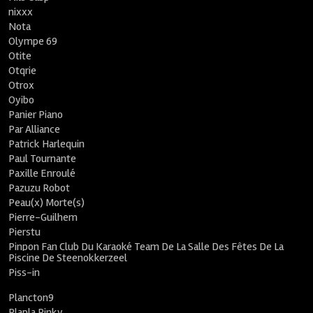
nixxx
Nota
Olympe 69
Otite
Otqrie
Otrox
Oyibo
Panier Piano
Par Alliance
Patrick Harlequin
Paul Tournante
Paxille Enroulé
Pazuzu Robot
Peau(x) Morte(s)
Pierre-Guilhem
Pierstu
Pinpon Fan Club Du Karaoké Team De La Salle Des Fêtes De La
Piscine De Steenokkerzeel
Piss-in
Plancton9
Plapla Pinky