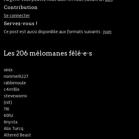
Contribution
Se connecter
Servez-vous !
Ce post est aussi disponible aux formats suivants :
json
Les 206 mélomanes fêlé⋅e⋅s
vinix
nonmei9227
rabbimoule
c4m1lle
stevewornv
(nit)
116
60hz
6nysta
Alix Turcq
Altered Beast