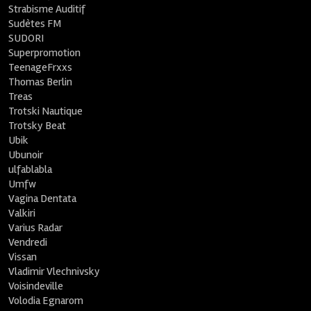
Strabisme Auditif
Sudètes FM
SUDORI
Superpromotion
TeenageFrxxs
Thomas Berlin
Treas
Trotski Nautique
Trotsky Beat
Ubik
Ubunoir
ulfablabla
Umfw
Vagina Dentata
Valkiri
Varius Radar
Vendredi
Vissan
Vladimir Vlechnivsky
Voisindeville
Volodia Egnarom