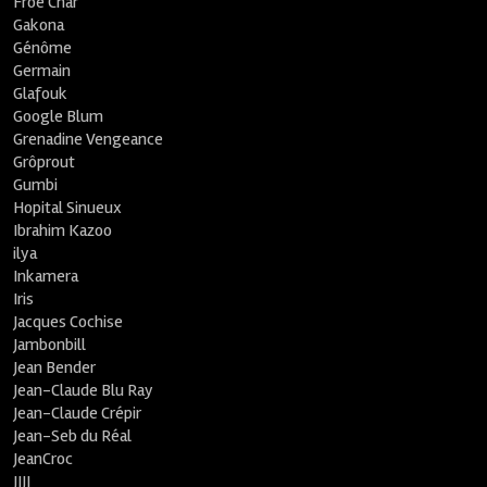
Froe Char
Gakona
Génôme
Germain
Glafouk
Google Blum
Grenadine Vengeance
Grôprout
Gumbi
Hopital Sinueux
Ibrahim Kazoo
ilya
Inkamera
Iris
Jacques Cochise
Jambonbill
Jean Bender
Jean-Claude Blu Ray
Jean-Claude Crépir
Jean-Seb du Réal
JeanCroc
JIJI