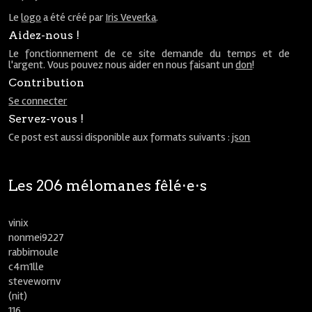
Le
logo
a été créé par
Iris Veverka
.
Aidez-nous !
Le fonctionnement de ce site demande du temps et de
l'argent. Vous pouvez nous aider en nous faisant un
don
!
Contribution
Se connecter
Servez-vous !
Ce post est aussi disponible aux formats suivants :
json
Les 206 mélomanes fêlé⋅e⋅s
vinix
nonmei9227
rabbimoule
c4m1lle
stevewornv
(nit)
116