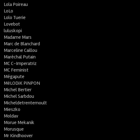
Lola Poireau
LoLo
Lolo Tuerie
Lovebot
luluskopi
Madame Mars
Marc de Blanchard
Marceline Caillou
Maréchal Putain
MC C-Imperatriz
MC Feminist
Mégapute
MéLODiK PiNPON
Michel Bertier
Michel Sarbdou
Micheldetrentemoult
Mieszko
Moldav
Morue Mekanik
Morusque
Mr Kindhoover