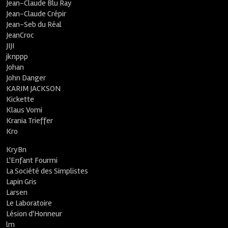
Jean-Claude Blu Ray
Jean-Claude Crépir
Jean-Seb du Réal
JeanCroc
JIJI
jknppp
Johan
John Danger
KARIM JACKSON
Kickette
Klaus Vomi
Krania Trieffer
Kro
KryBn
L'Enfant Fourmi
La Société des Simplistes
Lapin Gris
Larsen
Le Laboratoire
Lésion d'Honneur
lm