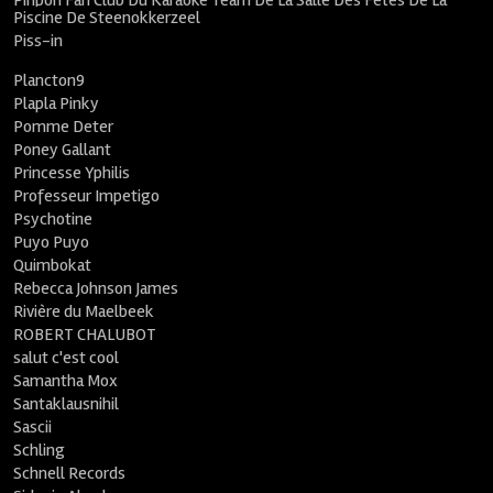
Pinpon Fan Club Du Karaoké Team De La Salle Des Fêtes De La
Piscine De Steenokkerzeel
Piss-in
Plancton9
Plapla Pinky
Pomme Deter
Poney Gallant
Princesse Yphilis
Professeur Impetigo
Psychotine
Puyo Puyo
Quimbokat
Rebecca Johnson James
Rivière du Maelbeek
ROBERT CHALUBOT
salut c'est cool
Samantha Mox
Santaklausnihil
Sascii
Schling
Schnell Records