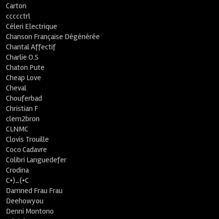
Carton
ccccctrl
Céleri Electrique
Chanson Française Dégénérée
Chantal Affectif
Charlie O.S
Chaton Pute
Cheap Love
Cheval
Chouferbad
Christian F
clem2bron
CLNMC
Clovis Trouille
Coco Cadavre
Colibri Languedefer
Crodina
C•)_(•C
Damned Frau Frau
Deehowyou
Denni Montono