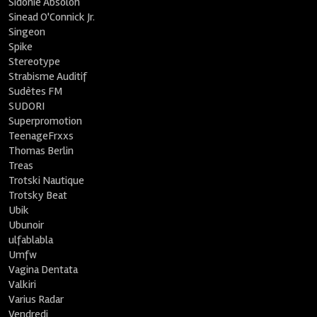
Sidonie Absolon
Sinead O'Connick Jr.
Singeon
Spike
Stereotype
Strabisme Auditif
Sudètes FM
SUDORI
Superpromotion
TeenageFrxxs
Thomas Berlin
Treas
Trotski Nautique
Trotsky Beat
Ubik
Ubunoir
ulfablabla
Umfw
Vagina Dentata
Valkiri
Varius Radar
Vendredi