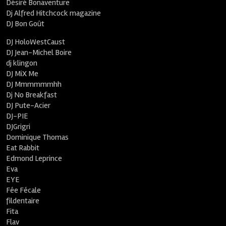
Désiré Bonaventure
Dj Alfred Hitchcock magazine
DJ Bon Goût
DJ HoloWestCaust
DJ Jean-Michel Boire
dj klingon
DJ MiX Me
DJ Mmmmmmhh
Dj No Breakfast
DJ Pute-Acier
DJ-PIE
DJGrigri
Dominique Thomas
Eat Rabbit
Edmond Leprince
Eva
EYE
Fée Fécale
fildentaire
Fita
Flav