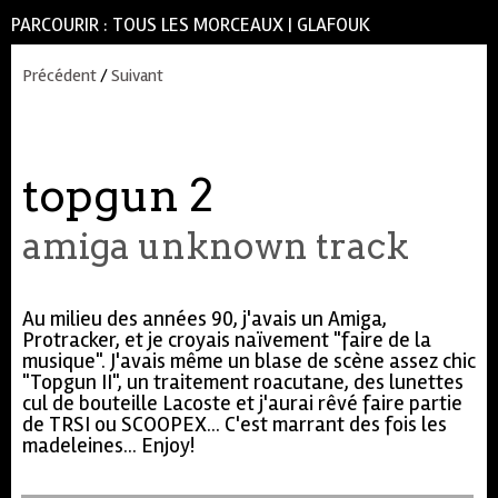
PARCOURIR :
TOUS LES MORCEAUX
|
GLAFOUK
Précédent
/
Suivant
topgun 2
amiga unknown track
Au milieu des années 90, j'avais un Amiga,
Protracker, et je croyais naïvement "faire de la
musique". J'avais même un blase de scène assez chic
"Topgun II", un traitement roacutane, des lunettes
cul de bouteille Lacoste et j'aurai rêvé faire partie
de TRSI ou SCOOPEX... C'est marrant des fois les
madeleines... Enjoy!