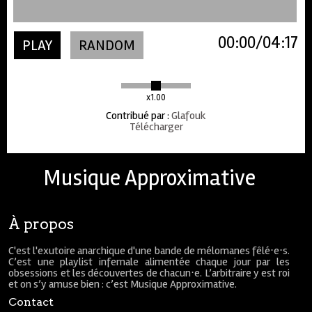
00:00
04:17
PLAY
RANDOM
x1.00
Contribué par
:
Glafouk
Télécharger
Musique Approximative
À propos
C'est l'exutoire anarchique d'une bande de mélomanes fêlé⋅e⋅s.
C’est une playlist infernale alimentée chaque jour par les
obsessions et les découvertes de chacun⋅e. L’arbitraire y est roi
et on s’y amuse bien : c’est Musique Approximative.
Contact