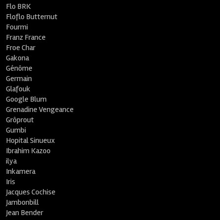
Flo BRK
Floflo Butternut
Fourmi
Franz France
Froe Char
Gakona
Génôme
Germain
Glafouk
Google Blum
Grenadine Vengeance
Grôprout
Gumbi
Hopital Sinueux
Ibrahim Kazoo
ilya
Inkamera
Iris
Jacques Cochise
Jambonbill
Jean Bender