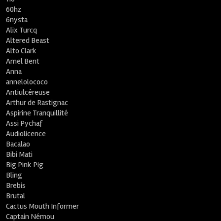
60hz
6nysta
Alix Turcq
Altered Beast
Alto Clark
Amel Bent
Anna
annelolococo
Antiulcéreuse
Arthur de Rastignac
Aspirine Tranquillité
Assi Pychaf
Audiolicence
Bacalao
Bibi Mati
Big Pink Pig
Bling
Brebis
Brutal
Cactus Mouth Informer
Captain Némou