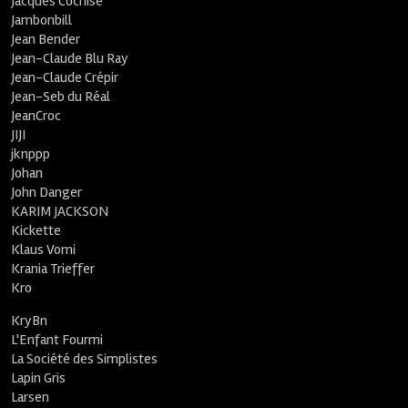
Jacques Cochise
Jambonbill
Jean Bender
Jean-Claude Blu Ray
Jean-Claude Crépir
Jean-Seb du Réal
JeanCroc
JIJI
jknppp
Johan
John Danger
KARIM JACKSON
Kickette
Klaus Vomi
Krania Trieffer
Kro
KryBn
L'Enfant Fourmi
La Société des Simplistes
Lapin Gris
Larsen