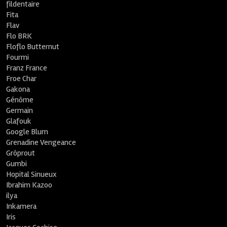
fildentaire
Fita
Flav
Flo BRK
Floflo Butternut
Fourmi
Franz France
Froe Char
Gakona
Génôme
Germain
Glafouk
Google Blum
Grenadine Vengeance
Grôprout
Gumbi
Hopital Sinueux
Ibrahim Kazoo
ilya
Inkamera
Iris