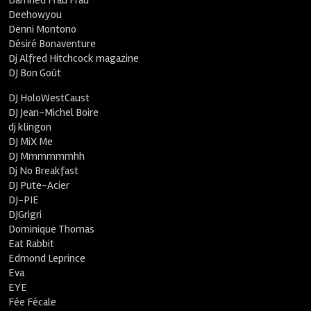
Damned Frau Frau
Deehowyou
Denni Montono
Désiré Bonaventure
Dj Alfred Hitchcock magazine
DJ Bon Goût
DJ HoloWestCaust
DJ Jean-Michel Boire
dj klingon
DJ MiX Me
DJ Mmmmmmhh
Dj No Breakfast
DJ Pute-Acier
DJ-PIE
DJGrigri
Dominique Thomas
Eat Rabbit
Edmond Leprince
Eva
EYE
Fée Fécale