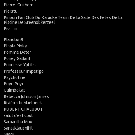
Pierre-Guilhem
Pierstu
Pinpon Fan Club Du Karaoké Team De La Salle Des Fêtes De La
Piscine De Steenokkerzeel
Piss-in
Plancton9
Plapla Pinky
Pomme Deter
Poney Gallant
Princesse Yphilis
Professeur Impetigo
Psychotine
Puyo Puyo
Quimbokat
Rebecca Johnson James
Rivière du Maelbeek
ROBERT CHALUBOT
salut c'est cool
Samantha Mox
Santaklausnihil
Sascii