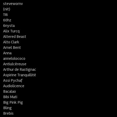
stevewornv
(nit)
116
60hz
6nysta
Alix Turcq
Altered Beast
Alto Clark
Amel Bent
Anna
annelolococo
Antiulcéreuse
Arthur de Rastignac
Aspirine Tranquillité
Assi Pychaf
Audiolicence
Bacalao
Bibi Mati
Big Pink Pig
Bling
Brebis