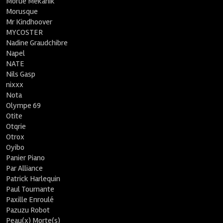
Morue Mekanik
Morusque
Mr Kindhoover
MYCOSTER
Nadine Graudchibre
Napel
NATE
Nils Gasp
nixxx
Nota
Olympe 69
Otite
Otqrie
Otrox
Oyibo
Panier Piano
Par Alliance
Patrick Harlequin
Paul Tournante
Paxille Enroulé
Pazuzu Robot
Peau(x) Morte(s)