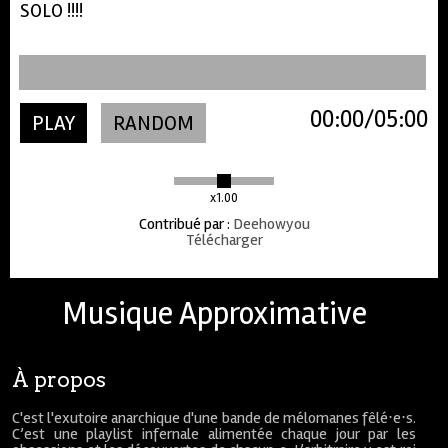
SOLO !!!!
00:00
05:00
PLAY
RANDOM
x1.00
Contribué par
:
Deehowyou
Télécharger
Musique Approximative
À propos
C'est l'exutoire anarchique d'une bande de mélomanes fêlé⋅e⋅s.
C’est une playlist infernale alimentée chaque jour par les