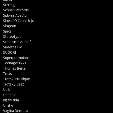
Schling
Schnell Records
Sidonie Absolon
Sinead O'Connick Jr.
Singeon
Spike
Stereotype
Strabisme Auditif
Sudètes FM
SUDORI
Superpromotion
TeenageFrxxs
Thomas Berlin
Treas
Trotski Nautique
Trotsky Beat
Ubik
Ubunoir
ulfablabla
Umfw
Vagina Dentata