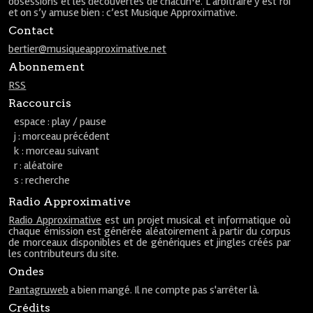
obsessions et les découvertes de chacun⋅e. L’arbitraire y est roi
et on s’y amuse bien : c’est Musique Approximative.
Contact
bertier@musiqueapproximative.net
Abonnement
RSS
Raccourcis
espace : play / pause
j : morceau précédent
k : morceau suivant
r : aléatoire
s : recherche
Radio Approximative
Radio Approximative
est un projet musical et informatique où
chaque émission est générée aléatoirement à partir du corpus
de morceaux disponibles et de génériques et jingles créés par
les contributeurs du site.
Ondes
Pantagruweb
a bien mangé. Il ne compte pas s'arrêter là.
Crédits