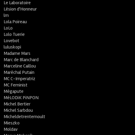
Le Laboratoire
Lésion d'Honneur
lm
Lola Poireau
LoLo
Lolo Tuerie
Lovebot
luluskopi
Madame Mars
Marc de Blanchard
Marceline Caillou
Maréchal Putain
MC C-Imperatriz
MC Feminist
Mégapute
MéLODiK PiNPON
Michel Bertier
Michel Sarbdou
Micheldetrentemoult
Mieszko
Moldav