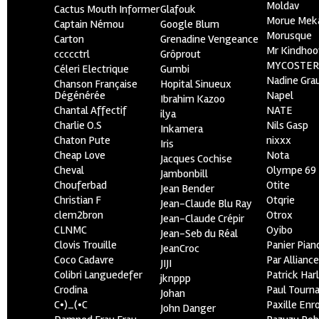
Moldav
Cactus Mouth Informer
Glafouk
Morue Mek
Captain Némou
Google Blum
Morusque
Carton
Grenadine Vengeance
Mr Kindhoo
ccccctrl
Grôprout
MYCOSTE
Céleri Electrique
Gumbi
Nadine Gra
Chanson Française
Hopital Sinueux
Dégénérée
Napel
Ibrahim Kazoo
Chantal Affectif
NATE
ilya
Charlie O.S
Nils Gasp
Inkamera
Chaton Pute
nixxx
Iris
Cheap Love
Nota
Jacques Cochise
Cheval
Olympe 69
Jambonbill
Chouferbad
Otite
Jean Bender
Christian F
Otqrie
Jean-Claude Blu Ray
clem2bron
Otrox
Jean-Claude Crépir
CLNMC
Oyibo
Jean-Seb du Réal
Clovis Trouille
Panier Pian
JeanCroc
Coco Cadavre
Par Allianc
JIJI
Colibri Languedefer
Patrick Har
jknppp
Crodina
Paul Tourn
Johan
C•)_(•C
Paxille Enr
John Danger