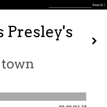
s Presley's
n town