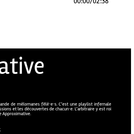
00:00
02:38
ative
bande de mélomanes fêlé⋅e⋅s. C’est une playlist infernale
sions et les découvertes de chacun⋅e. L’arbitraire y est roi
ue Approximative.
t