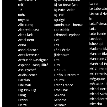
Larsen
(nit)
Dj No Breakfast
Le Laborato
116
DJ Pute-Acier
Lésion d'H
60hz
DJ-PIE
lm
6nysta
DJGrigri
Lola Poirea
Alix Turcq
Dominique Thomas
LoLo
Altered Beast
Eat Rabbit
Lolo Tuerie
Alto Clark
Edmond Leprince
Lovebot
Amel Bent
Eva
luluskopi
Anna
EYE
Madame Ma
annelolococo
Fée Fécale
Marc de Bl
Antiulcéreuse
fildentaire
Marceline C
Arthur de Rastignac
Fita
Maréchal P
Aspirine Tranquillité
Flav
MC C-Imper
Assi Pychaf
Flo BRK
MC Feminis
Audiolicence
Floflo Butternut
Mégapute
Bacalao
Fourmi
MéLODiK 
Bibi Mati
Franz France
Michel Bert
Big Pink Pig
Froe Char
Michel Sar
Bling
Gakona
Micheldetr
Brebis
Génôme
Mieszko
Brutal
Germain