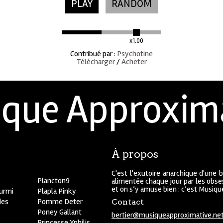
PLAY
RANDOM
x1.00
Contribué par
:
Psychotine
Télécharger
/
Acheter
que Approxim
À propos
C'est l'exutoire anarchique d'une 
Plancton9
alimentée chaque jour par les obses
et on s’y amuse bien : c’est Musiq
ourmi
Plapla Pinky
des
Pomme Deter
Contact
Poney Gallant
bertier@musiqueapproximative.ne
Princesse Yphilis