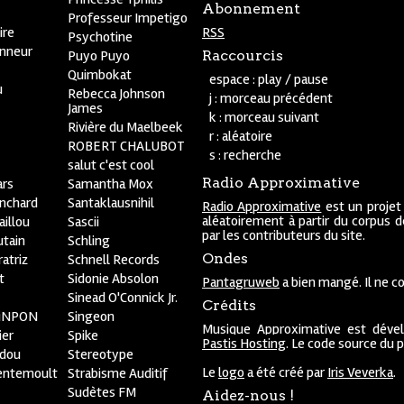
Abonnement
Professeur Impetigo
ire
RSS
Psychotine
onneur
Puyo Puyo
Raccourcis
Quimbokat
espace : play / pause
u
Rebecca Johnson
j : morceau précédent
James
k : morceau suivant
Rivière du Maelbeek
r : aléatoire
ROBERT CHALUBOT
s : recherche
salut c'est cool
Radio Approximative
rs
Samantha Mox
anchard
Santaklausnihil
Radio Approximative
est un projet
aléatoirement à partir du corpus 
aillou
Sascii
par les contributeurs du site.
utain
Schling
Ondes
atriz
Schnell Records
t
Sidonie Absolon
Pantagruweb
a bien mangé. Il ne co
Sinead O'Connick Jr.
Crédits
PiNPON
Singeon
Musique Approximative est déve
ier
Spike
Pastis Hosting
. Le code source du 
bdou
Stereotype
Le
logo
a été créé par
Iris Veverka
.
entemoult
Strabisme Auditif
Sudètes FM
Aidez-nous !