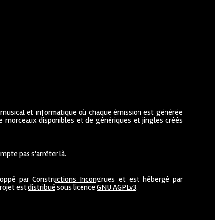
 musical et informatique où chaque émission est générée
de morceaux disponibles et de génériques et jingles créés
mpte pas s'arrêter là.
loppé par
Constructions Incongrues
et est hébergé par
projet est
distribué
sous licence
GNU AGPLv3
.