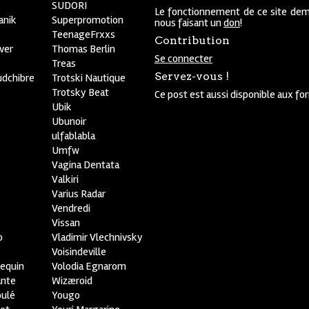
SUDORI
Le fonctionnement de ce site dem
anik
Superpromotion
nous faisant un
don
!
TeenageFrxxs
Contribution
ver
Thomas Berlin
Se connecter
R
Treas
Servez-vous !
udchibre
Trotski Nautique
Trotsky Beat
Ce post est aussi disponible aux fo
Ubik
Ubunoir
ulfablabla
Umfw
Vagina Dentata
Valkiri
Varius Radar
Vendredi
Vissan
o
Vladimir Vlechnivsky
e
Voisindeville
lequin
Volodia Egnarom
ante
Wizæroid
oulé
Yougo