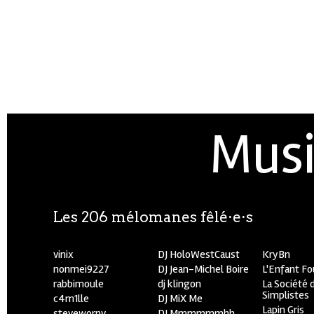
Musi
Les 206 mélomanes fêlé⋅e⋅s
vinix
DJ HoloWestCaust
KryBn
nonmei9227
DJ Jean-Michel Boire
L'Enfant F
rabbimoule
dj klingon
La Société 
Simplistes
c4m1lle
DJ MiX Me
Lapin Gris
stevewornv
DJ Mmmmmmhh