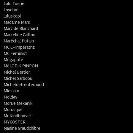
Lolo Tuerie
Lovebot
luluskopi
Madame Mars
Marc de Blanchard
Marceline Caillou
Maréchal Putain
MC C-Imperatriz
MC Feminist
Mégapute
MéLODiK PiNPON
Michel Bertier
Michel Sarbdou
Micheldetrentemoult
Mieszko
Moldav
Morue Mekanik
Morusque
Mr Kindhoover
MYCOSTER
Nadine Graudchibre