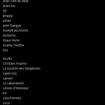
Jean-Seb du Réal
JeanCroc
JIJI
jknppp
Johan
John Danger
KARIM JACKSON
Kickette
Klaus Vomi
Krania Trieffer
Kro
KryBn
L'Enfant Fourmi
La Société des Simplistes
Lapin Gris
Larsen
Le Laboratoire
Lésion d'Honneur
lm
Lola Poireau
LoLo