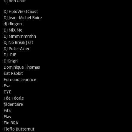
DJ Bon Goût
DJ HoloWestCaust
DJ Jean-Michel Boire
dj klingon
DJ MiX Me
DJ Mmmmmmhh
Dj No Breakfast
DJ Pute-Acier
DJ-PIE
DJGrigri
Dominique Thomas
Eat Rabbit
Edmond Leprince
Eva
EYE
Fée Fécale
fildentaire
Fita
Flav
Flo BRK
Floflo Butternut