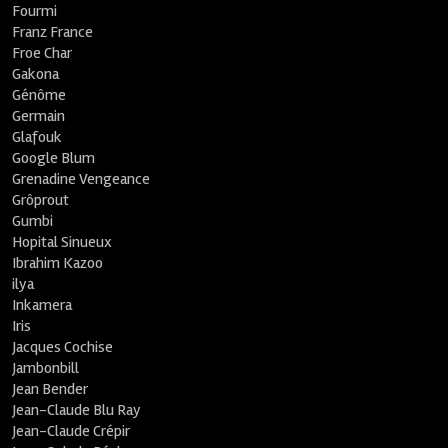
Fourmi
Franz France
Froe Char
Gakona
Génôme
Germain
Glafouk
Google Blum
Grenadine Vengeance
Grôprout
Gumbi
Hopital Sinueux
Ibrahim Kazoo
ilya
Inkamera
Iris
Jacques Cochise
Jambonbill
Jean Bender
Jean-Claude Blu Ray
Jean-Claude Crépir