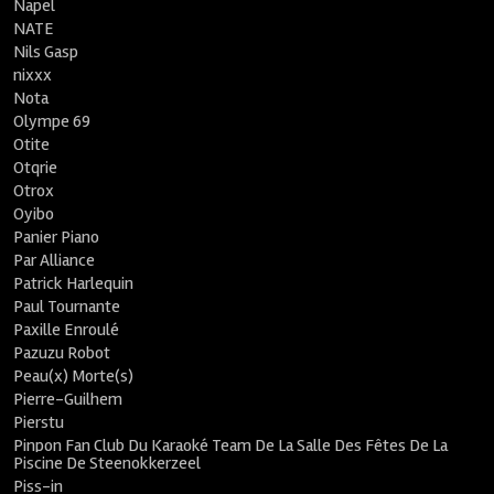
Napel
NATE
Nils Gasp
nixxx
Nota
Olympe 69
Otite
Otqrie
Otrox
Oyibo
Panier Piano
Par Alliance
Patrick Harlequin
Paul Tournante
Paxille Enroulé
Pazuzu Robot
Peau(x) Morte(s)
Pierre-Guilhem
Pierstu
Pinpon Fan Club Du Karaoké Team De La Salle Des Fêtes De La
Piscine De Steenokkerzeel
Piss-in