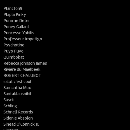
Plancton9
Plapla Pinky
Pomme Deter
Poney Gallant
Princesse Yphilis
Professeur Impetigo
Psychotine
Puyo Puyo
Quimbokat
Rebecca Johnson James
Rivière du Maelbeek
ROBERT CHALUBOT
salut c'est cool
Samantha Mox
Santaklausnihil
Sascii
Schling
Schnell Records
Sidonie Absolon
Sinead O'Connick Jr.