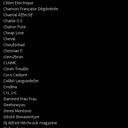
Céleri Electrique
Chanson Française Dégénérée
Chantal Affectif
Charlie O.S
Chaton Pute
Cheap Love
Cheval
Chouferbad
Christian F
clem2bron
CLNMC
Clovis Trouille
Coco Cadavre
Colibri Languedefer
Crodina
C•)_(•C
Damned Frau Frau
Deehowyou
Denni Montono
Désiré Bonaventure
Dj Alfred Hitchcock magazine