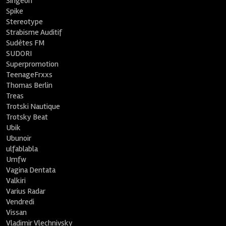
Singeon
Spike
Stereotype
Strabisme Auditif
Sudètes FM
SUDORI
Superpromotion
TeenageFrxxs
Thomas Berlin
Treas
Trotski Nautique
Trotsky Beat
Ubik
Ubunoir
ulfablabla
Umfw
Vagina Dentata
Valkiri
Varius Radar
Vendredi
Vissan
Vladimir Vlechnivsky