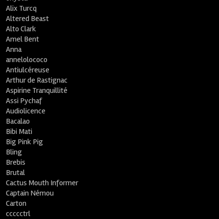
Alix Turcq
Altered Beast
Alto Clark
Amel Bent
Anna
annelolococo
Antiulcéreuse
Arthur de Rastignac
Aspirine Tranquillité
Assi Pychaf
Audiolicence
Bacalao
Bibi Mati
Big Pink Pig
Bling
Brebis
Brutal
Cactus Mouth Informer
Captain Némou
Carton
ccccctrl