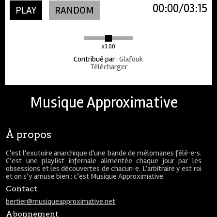
00:00
03:15
PLAY
RANDOM
x1.00
Contribué par
:
Glafouk
Télécharger
Musique Approximative
À propos
C'est l'exutoire anarchique d'une bande de mélomanes fêlé⋅e⋅s.
C’est une playlist infernale alimentée chaque jour par les
obsessions et les découvertes de chacun⋅e. L’arbitraire y est roi
et on s’y amuse bien : c’est Musique Approximative.
Contact
bertier@musiqueapproximative.net
Abonnement