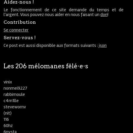
Aidez-nous !
Le fonctionnement de ce site demande du temps et de
l'argent. Vous pouvez nous aider en nous faisant un
don
!
Contribution
Se connecter
Servez-vous !
Ce post est aussi disponible aux formats suivants :
json
Les 206 mélomanes fêlé⋅e⋅s
vinix
nonmei9227
rabbimoule
c4m1lle
stevewornv
(nit)
116
60hz
6nysta