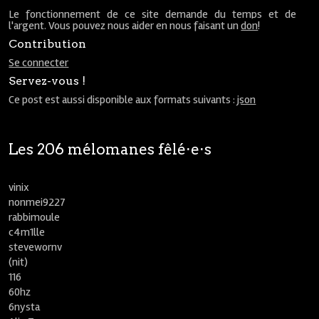
Le fonctionnement de ce site demande du temps et de
l'argent. Vous pouvez nous aider en nous faisant un
don
!
Contribution
Se connecter
Servez-vous !
Ce post est aussi disponible aux formats suivants :
json
Les 206 mélomanes fêlé⋅e⋅s
vinix
nonmei9227
rabbimoule
c4m1lle
stevewornv
(nit)
116
60hz
6nysta