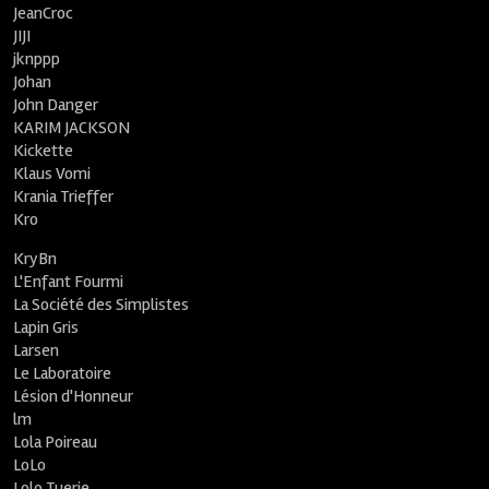
JeanCroc
JIJI
jknppp
Johan
John Danger
KARIM JACKSON
Kickette
Klaus Vomi
Krania Trieffer
Kro
KryBn
L'Enfant Fourmi
La Société des Simplistes
Lapin Gris
Larsen
Le Laboratoire
Lésion d'Honneur
lm
Lola Poireau
LoLo
Lolo Tuerie