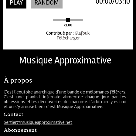
00:00
03:10
PLAY
RANDOM
x1.00
Contribué par
:
Glafouk
Télécharger
Musique Approximative
À propos
C'est l'exutoire anarchique d'une bande de mélomanes fêlé⋅e⋅s.
C’est une playlist infernale alimentée chaque jour par les
obsessions et les découvertes de chacun⋅e. L’arbitraire y est roi
et on s’y amuse bien : c’est Musique Approximative.
Contact
bertier@musiqueapproximative.net
Abonnement