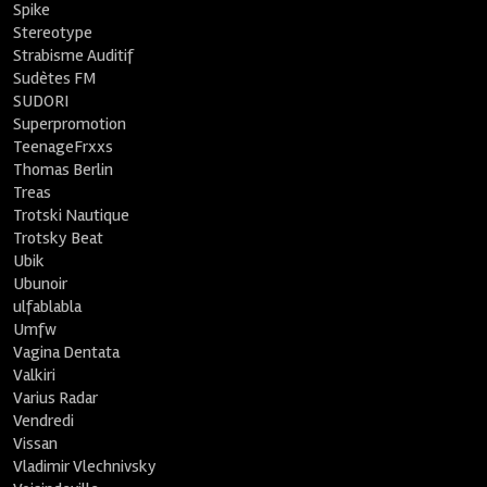
Spike
Stereotype
Strabisme Auditif
Sudètes FM
SUDORI
Superpromotion
TeenageFrxxs
Thomas Berlin
Treas
Trotski Nautique
Trotsky Beat
Ubik
Ubunoir
ulfablabla
Umfw
Vagina Dentata
Valkiri
Varius Radar
Vendredi
Vissan
Vladimir Vlechnivsky