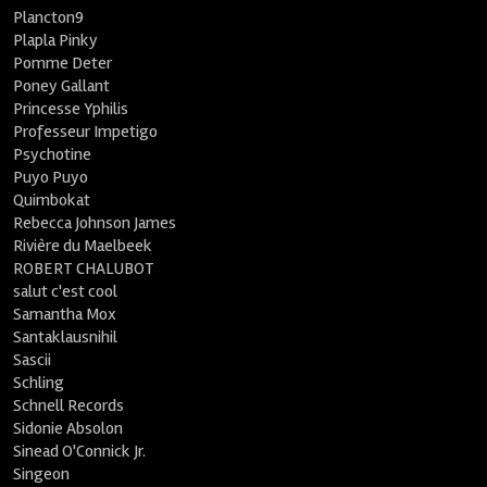
Plancton9
Plapla Pinky
Pomme Deter
Poney Gallant
Princesse Yphilis
Professeur Impetigo
Psychotine
Puyo Puyo
Quimbokat
Rebecca Johnson James
Rivière du Maelbeek
ROBERT CHALUBOT
salut c'est cool
Samantha Mox
Santaklausnihil
Sascii
Schling
Schnell Records
Sidonie Absolon
Sinead O'Connick Jr.
Singeon