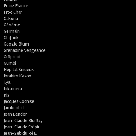
Franz France
Froe Char
Gakona
Génôme
Germain
Glafouk
Google Blum
Grenadine Vengeance
Grôprout
Gumbi
Hopital Sinueux
Ibrahim Kazoo
ilya
Inkamera
Iris
Jacques Cochise
Jambonbill
Jean Bender
Jean-Claude Blu Ray
Jean-Claude Crépir
Jean-Seb du Réal