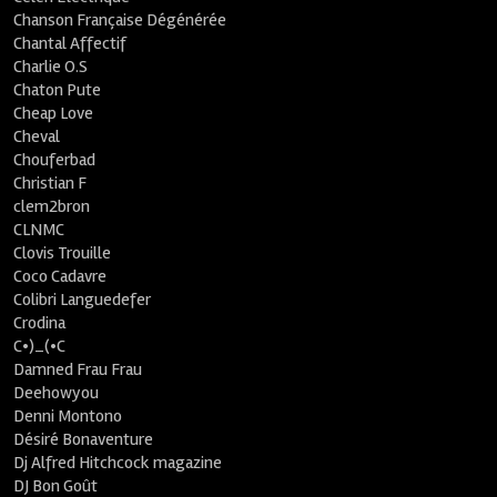
Chanson Française Dégénérée
Chantal Affectif
Charlie O.S
Chaton Pute
Cheap Love
Cheval
Chouferbad
Christian F
clem2bron
CLNMC
Clovis Trouille
Coco Cadavre
Colibri Languedefer
Crodina
C•)_(•C
Damned Frau Frau
Deehowyou
Denni Montono
Désiré Bonaventure
Dj Alfred Hitchcock magazine
DJ Bon Goût