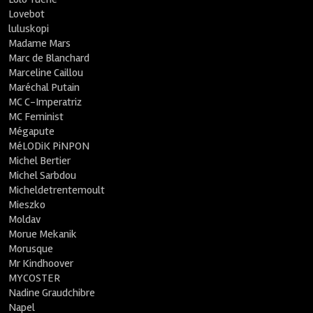
Lovebot
luluskopi
Madame Mars
Marc de Blanchard
Marceline Caillou
Maréchal Putain
MC C-Imperatriz
MC Feminist
Mégapute
MéLODiK PiNPON
Michel Bertier
Michel Sarbdou
Micheldetrentemoult
Mieszko
Moldav
Morue Mekanik
Morusque
Mr Kindhoover
MYCOSTER
Nadine Graudchibre
Napel