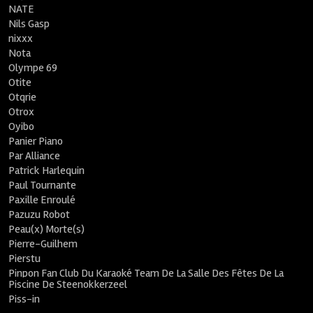
NATE
Nils Gasp
nixxx
Nota
Olympe 69
Otite
Otqrie
Otrox
Oyibo
Panier Piano
Par Alliance
Patrick Harlequin
Paul Tournante
Paxille Enroulé
Pazuzu Robot
Peau(x) Morte(s)
Pierre-Guilhem
Pierstu
Pinpon Fan Club Du Karaoké Team De La Salle Des Fêtes De La
Piscine De Steenokkerzeel
Piss-in