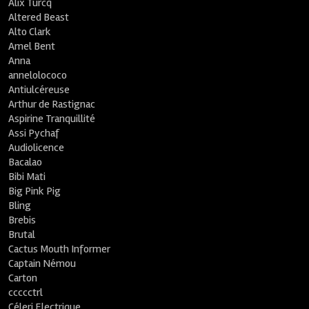
Alix Turcq
Altered Beast
Alto Clark
Amel Bent
Anna
annelolococo
Antiulcéreuse
Arthur de Rastignac
Aspirine Tranquillité
Assi Pychaf
Audiolicence
Bacalao
Bibi Mati
Big Pink Pig
Bling
Brebis
Brutal
Cactus Mouth Informer
Captain Némou
Carton
ccccctrl
Céleri Electrique