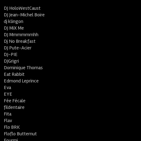
DJ HoloWestCaust
DJ Jean-Michel Boire
dj klingon
DJ MiX Me
DJ Mmmmmmhh
Dj No Breakfast
DJ Pute-Acier
DJ-PIE
DJGrigri
Dominique Thomas
Eat Rabbit
Edmond Leprince
Eva
EYE
Fée Fécale
fildentaire
Fita
Flav
Flo BRK
Floflo Butternut
Fourmi