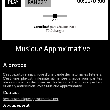
00:00
01:06
PLAY
RANDOM
x1.00
Contribué par
:
Chaton Pute
Télécharger
Musique Approximative
À propos
C'est l'exutoire anarchique d'une bande de mélomanes fêlé⋅e⋅s.
C’est une playlist infernale alimentée chaque jour par les
obsessions et les découvertes de chacun⋅e. L’arbitraire y est roi
et on s’y amuse bien : c’est Musique Approximative.
Contact
bertier@musiqueapproximative.net
Abonnement