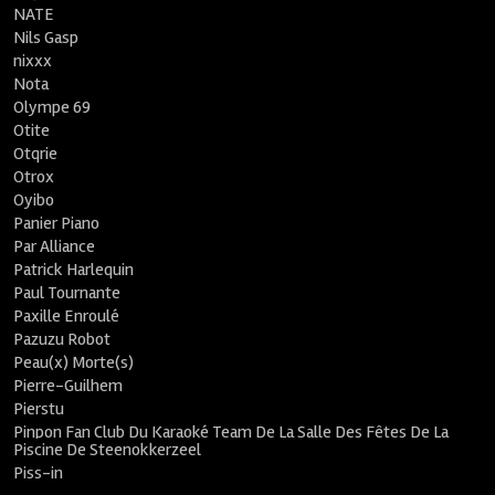
NATE
Nils Gasp
nixxx
Nota
Olympe 69
Otite
Otqrie
Otrox
Oyibo
Panier Piano
Par Alliance
Patrick Harlequin
Paul Tournante
Paxille Enroulé
Pazuzu Robot
Peau(x) Morte(s)
Pierre-Guilhem
Pierstu
Pinpon Fan Club Du Karaoké Team De La Salle Des Fêtes De La
Piscine De Steenokkerzeel
Piss-in