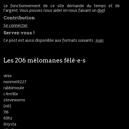
Le fonctionnement de ce site demande du temps et de
l'argent. Vous pouvez nous aider en nous faisant un
don
!
Contribution
Se connecter
Servez-vous !
Ce post est aussi disponible aux formats suivants :
json
Les 206 mélomanes fêlé⋅e⋅s
vinix
nonmei9227
rabbimoule
c4m1lle
stevewornv
(nit)
116
60hz
6nysta