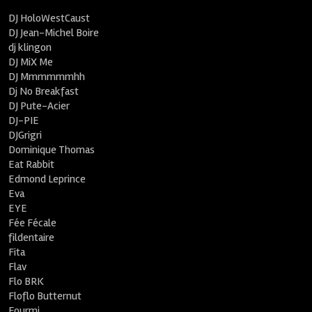
DJ HoloWestCaust
DJ Jean-Michel Boire
dj klingon
DJ MiX Me
DJ Mmmmmmhh
Dj No Breakfast
DJ Pute-Acier
DJ-PIE
DJGrigri
Dominique Thomas
Eat Rabbit
Edmond Leprince
Eva
EYE
Fée Fécale
fildentaire
Fita
Flav
Flo BRK
Floflo Butternut
Fourmi