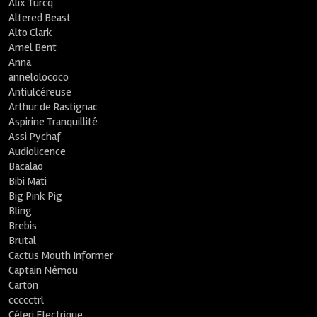
Alix Turcq
Altered Beast
Alto Clark
Amel Bent
Anna
annelolococo
Antiulcéreuse
Arthur de Rastignac
Aspirine Tranquillité
Assi Pychaf
Audiolicence
Bacalao
Bibi Mati
Big Pink Pig
Bling
Brebis
Brutal
Cactus Mouth Informer
Captain Némou
Carton
ccccctrl
Céleri Electrique