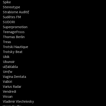
Spike
Stereotype
Strabisme Auditif
Sudètes FM
SUDORI
Superpromotion
TeenageFrxxs
Thomas Berlin
Treas
Trotski Nautique
Trotsky Beat
Ubik
Ubunoir
ulfablabla
Umfw
Vagina Dentata
Valkiri
Varius Radar
Vendredi
Vissan
Vladimir Vlechnivsky