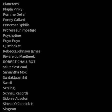
Plancton9
Plapla Pinky
Pomme Deter
Poney Gallant
Princesse Yphilis
Professeur Impetigo
Psychotine
Puyo Puyo
Quimbokat
Rebecca Johnson James
Rivière du Maelbeek
ROBERT CHALUBOT
salut c'est cool
Samantha Mox
Santaklausnihil
Sascii
Schling
Schnell Records
Sidonie Absolon
Sinead O'Connick Jr.
Singeon