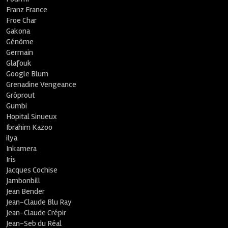
Franz France
Froe Char
Gakona
Génôme
Germain
Glafouk
Google Blum
Grenadine Vengeance
Grôprout
Gumbi
Hopital Sinueux
Ibrahim Kazoo
ilya
Inkamera
Iris
Jacques Cochise
Jambonbill
Jean Bender
Jean-Claude Blu Ray
Jean-Claude Crépir
Jean-Seb du Réal