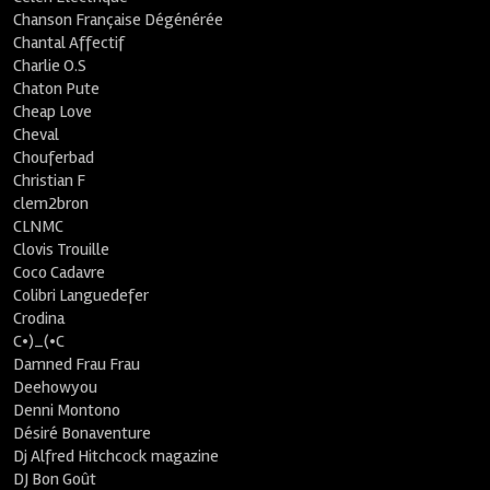
Chanson Française Dégénérée
Chantal Affectif
Charlie O.S
Chaton Pute
Cheap Love
Cheval
Chouferbad
Christian F
clem2bron
CLNMC
Clovis Trouille
Coco Cadavre
Colibri Languedefer
Crodina
C•)_(•C
Damned Frau Frau
Deehowyou
Denni Montono
Désiré Bonaventure
Dj Alfred Hitchcock magazine
DJ Bon Goût