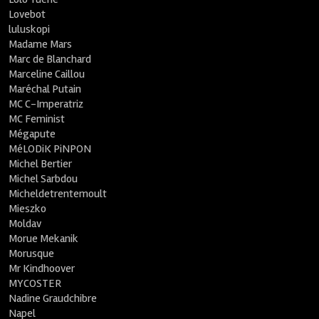
Lovebot
luluskopi
Madame Mars
Marc de Blanchard
Marceline Caillou
Maréchal Putain
MC C-Imperatriz
MC Feminist
Mégapute
MéLODiK PiNPON
Michel Bertier
Michel Sarbdou
Micheldetrentemoult
Mieszko
Moldav
Morue Mekanik
Morusque
Mr Kindhoover
MYCOSTER
Nadine Graudchibre
Napel