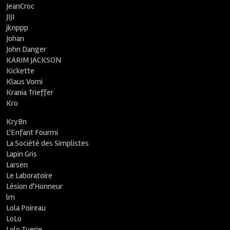
JeanCroc
JIJI
jknppp
Johan
John Danger
KARIM JACKSON
Kickette
Klaus Vomi
Krania Trieffer
Kro
KryBn
L'Enfant Fourmi
La Société des Simplistes
Lapin Gris
Larsen
Le Laboratoire
Lésion d'Honneur
lm
Lola Poireau
LoLo
Lolo Tuerie