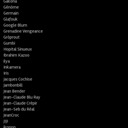
Gakona
Génôme
Germain
Glafouk
Google Blum
Grenadine Vengeance
Grôprout
Gumbi
Hopital Sinueux
Ibrahim Kazoo
ilya
Inkamera
Iris
Jacques Cochise
Jambonbill
Jean Bender
Jean-Claude Blu Ray
Jean-Claude Crépir
Jean-Seb du Réal
JeanCroc
JIJI
jknppp