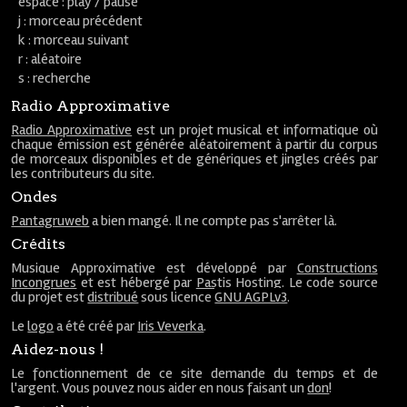
espace : play / pause
j : morceau précédent
k : morceau suivant
r : aléatoire
s : recherche
Radio Approximative
Radio Approximative
est un projet musical et informatique où
chaque émission est générée aléatoirement à partir du corpus
de morceaux disponibles et de génériques et jingles créés par
les contributeurs du site.
Ondes
Pantagruweb
a bien mangé. Il ne compte pas s'arrêter là.
Crédits
Musique Approximative est développé par
Constructions
Incongrues
et est hébergé par
Pastis Hosting
. Le code source
du projet est
distribué
sous licence
GNU AGPLv3
.
Le
logo
a été créé par
Iris Veverka
.
Aidez-nous !
Le fonctionnement de ce site demande du temps et de
l'argent. Vous pouvez nous aider en nous faisant un
don
!