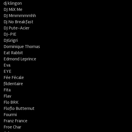
dj klingon
DJ MiX Me
DJ Mmmmmmhh
Dj No Breakfast
DJ Pute-Acier
DJ-PIE
DJGrigri
Dominique Thomas
Eat Rabbit
Edmond Leprince
Eva
EYE
Fée Fécale
fildentaire
Fita
Flav
Flo BRK
Floflo Butternut
Fourmi
Franz France
Froe Char