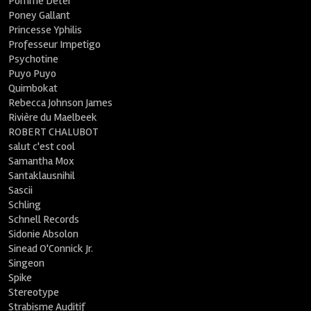
Pomme Deter
Poney Gallant
Princesse Yphilis
Professeur Impetigo
Psychotine
Puyo Puyo
Quimbokat
Rebecca Johnson James
Rivière du Maelbeek
ROBERT CHALUBOT
salut c'est cool
Samantha Mox
Santaklausnihil
Sascii
Schling
Schnell Records
Sidonie Absolon
Sinead O'Connick Jr.
Singeon
Spike
Stereotype
Strabisme Auditif