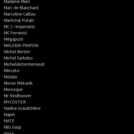
Madame Mars
Marc de Blanchard
Marceline Caillou
Maréchal Putain
MC C-Imperatriz
MC Feminist
Mégapute
MéLODiK PiNPON
Michel Bertier
Michel Sarbdou
Micheldetrentemoult
Mieszko
Moldav
Morue Mekanik
Morusque
Mr Kindhoover
MYCOSTER
Nadine Graudchibre
Napel
NATE
Nils Gasp
nixxx