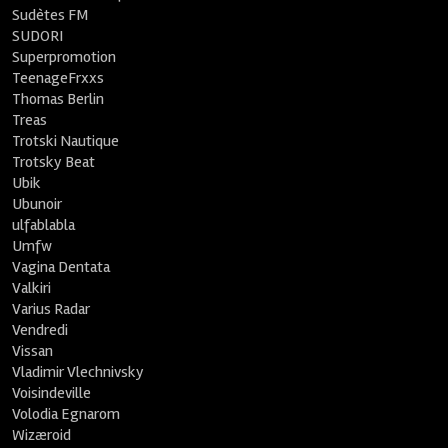
Sudètes FM
SUDORI
Superpromotion
TeenageFrxxs
Thomas Berlin
Treas
Trotski Nautique
Trotsky Beat
Ubik
Ubunoir
ulfablabla
Umfw
Vagina Dentata
Valkiri
Varius Radar
Vendredi
Vissan
Vladimir Vlechnivsky
Voisindeville
Volodia Egnarom
Wizæroid