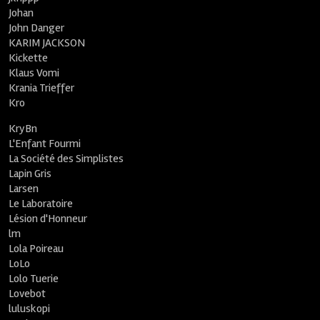
Johan
John Danger
KARIM JACKSON
Kickette
Klaus Vomi
Krania Trieffer
Kro
KryBn
L'Enfant Fourmi
La Société des Simplistes
Lapin Gris
Larsen
Le Laboratoire
Lésion d'Honneur
lm
Lola Poireau
LoLo
Lolo Tuerie
Lovebot
luluskopi