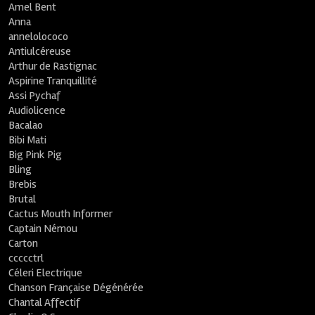
Amel Bent
Anna
annelolococo
Antiulcéreuse
Arthur de Rastignac
Aspirine Tranquillité
Assi Pychaf
Audiolicence
Bacalao
Bibi Mati
Big Pink Pig
Bling
Brebis
Brutal
Cactus Mouth Informer
Captain Némou
Carton
ccccctrl
Céleri Electrique
Chanson Française Dégénérée
Chantal Affectif