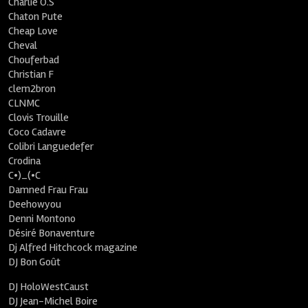
Charlie O.S
Chaton Pute
Cheap Love
Cheval
Chouferbad
Christian F
clem2bron
CLNMC
Clovis Trouille
Coco Cadavre
Colibri Languedefer
Crodina
C•)_(•C
Damned Frau Frau
Deehowyou
Denni Montono
Désiré Bonaventure
Dj Alfred Hitchcock magazine
DJ Bon Goût
DJ HoloWestCaust
DJ Jean-Michel Boire