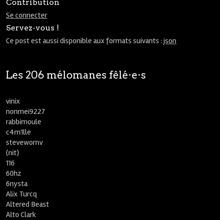
Contribution
Se connecter
Servez-vous !
Ce post est aussi disponible aux formats suivants :
json
Les 206 mélomanes fêlé⋅e⋅s
vinix
nonmei9227
rabbimoule
c4m1lle
stevewornv
(nit)
116
60hz
6nysta
Alix Turcq
Altered Beast
Alto Clark