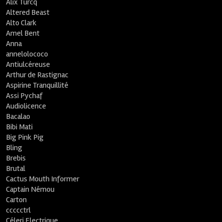
Alix Turcq
Altered Beast
Alto Clark
Amel Bent
Anna
annelolococo
Antiulcéreuse
Arthur de Rastignac
Aspirine Tranquillité
Assi Pychaf
Audiolicence
Bacalao
Bibi Mati
Big Pink Pig
Bling
Brebis
Brutal
Cactus Mouth Informer
Captain Némou
Carton
ccccctrl
Céleri Electrique