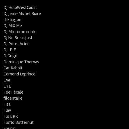
DJ HoloWestCaust
DJ Jean-Michel Boire
dj klingon
DJ MiX Me
DJ Mmmmmmhh
Dj No Breakfast
DJ Pute-Acier
DJ-PIE
DJGrigri
Dominique Thomas
Eat Rabbit
Edmond Leprince
Eva
EYE
Fée Fécale
fildentaire
Fita
Flav
Flo BRK
Floflo Butternut
Fourmi