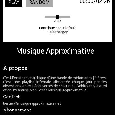
00:00
02:26
PLAY
RANDOM
x1.00
Contribué par
:
Glafouk
Télécharger
Musique Approximative
À propos
C'est l'exutoire anarchique d'une bande de mélomanes fêlé⋅e⋅s.
C’est une playlist infernale alimentée chaque jour par les
obsessions et les découvertes de chacun⋅e. L’arbitraire y est roi
et on s’y amuse bien : c’est Musique Approximative.
Contact
bertier@musiqueapproximative.net
Abonnement