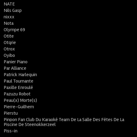
NATE
Nils Gasp
nixxx
Nota
Olympe 69
Otite
Otqrie
Otrox
Oyibo
Panier Piano
Par Alliance
Patrick Harlequin
Paul Tournante
Paxille Enroulé
Pazuzu Robot
Peau(x) Morte(s)
Pierre-Guilhem
Pierstu
Pinpon Fan Club Du Karaoké Team De La Salle Des Fêtes De La
Piscine De Steenokkerzeel
Piss-in