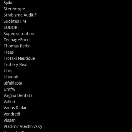
Spike
Stereotype
Strabisme Auditif
Sudètes FM
SUDORI
Superpromotion
TeenageFrxxs
Thomas Berlin
Treas
Trotski Nautique
Trotsky Beat
Ubik
Ubunoir
ulfablabla
Umfw
Vagina Dentata
Valkiri
Varius Radar
Vendredi
Vissan
Vladimir Vlechnivsky