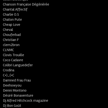
Chanson Française Dégénérée
Chantal Affectif
Charlie O.S
Chaton Pute
Cheap Love
Cheval
Chouferbad
Christian F
clem2bron
CLNMC
Clovis Trouille
Coco Cadavre
Colibri Languedefer
Crodina
C•)_(•C
Damned Frau Frau
Deehowyou
Denni Montono
Désiré Bonaventure
Dj Alfred Hitchcock magazine
DJ Bon Goût