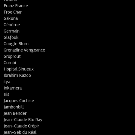
Franz France
Froe Char
Gakona
Génôme
Germain
Glafouk
Google Blum
Grenadine Vengeance
Grôprout
Gumbi
Hopital Sinueux
Ibrahim Kazoo
ilya
Inkamera
Iris
Jacques Cochise
Jambonbill
Jean Bender
Jean-Claude Blu Ray
Jean-Claude Crépir
Jean-Seb du Réal