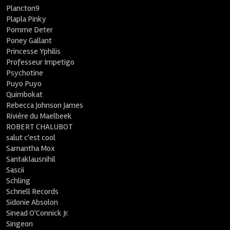
Plancton9
Plapla Pinky
Pomme Deter
Poney Gallant
Princesse Yphilis
Professeur Impetigo
Psychotine
Puyo Puyo
Quimbokat
Rebecca Johnson James
Rivière du Maelbeek
ROBERT CHALUBOT
salut c'est cool
Samantha Mox
Santaklausnihil
Sascii
Schling
Schnell Records
Sidonie Absolon
Sinead O'Connick Jr.
Singeon