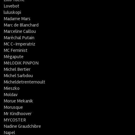
Lovebot
luluskopi
Madame Mars
Marc de Blanchard
Marceline Caillou
Maréchal Putain
MC C-Imperatriz
MC Feminist
Mégapute
MéLODiK PiNPON
Michel Bertier
Michel Sarbdou
Micheldetrentemoult
Mieszko
Moldav
Morue Mekanik
Morusque
Mr Kindhoover
MYCOSTER
Nadine Graudchibre
Napel