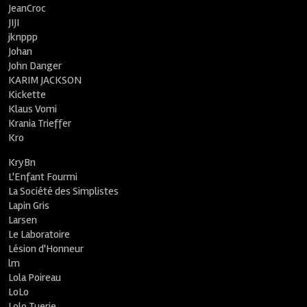
JeanCroc
JIJI
jknppp
Johan
John Danger
KARIM JACKSON
Kickette
Klaus Vomi
Krania Trieffer
Kro
KryBn
L'Enfant Fourmi
La Société des Simplistes
Lapin Gris
Larsen
Le Laboratoire
Lésion d'Honneur
lm
Lola Poireau
LoLo
Lolo Tuerie