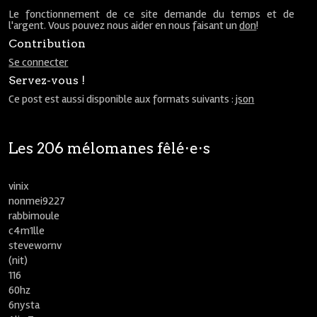
Le fonctionnement de ce site demande du temps et de
l'argent. Vous pouvez nous aider en nous faisant un
don
!
Contribution
Se connecter
Servez-vous !
Ce post est aussi disponible aux formats suivants :
json
Les 206 mélomanes fêlé⋅e⋅s
vinix
nonmei9227
rabbimoule
c4m1lle
stevewornv
(nit)
116
60hz
6nysta