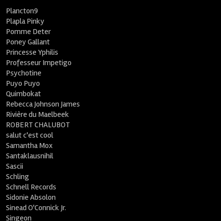
Plancton9
Plapla Pinky
Pomme Deter
Poney Gallant
Princesse Yphilis
Professeur Impetigo
Psychotine
Puyo Puyo
Quimbokat
Rebecca Johnson James
Rivière du Maelbeek
ROBERT CHALUBOT
salut c'est cool
Samantha Mox
Santaklausnihil
Sascii
Schling
Schnell Records
Sidonie Absolon
Sinead O'Connick Jr.
Singeon