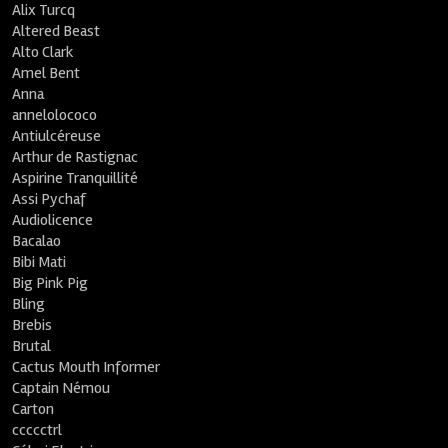
Alix Turcq
Altered Beast
Alto Clark
Amel Bent
Anna
annelolococo
Antiulcéreuse
Arthur de Rastignac
Aspirine Tranquillité
Assi Pychaf
Audiolicence
Bacalao
Bibi Mati
Big Pink Pig
Bling
Brebis
Brutal
Cactus Mouth Informer
Captain Némou
Carton
ccccctrl