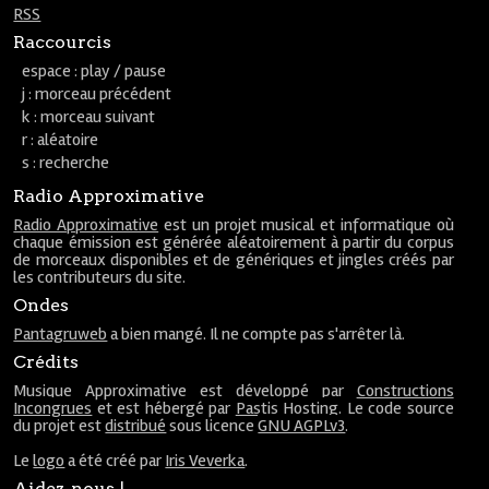
RSS
Raccourcis
espace : play / pause
j : morceau précédent
k : morceau suivant
r : aléatoire
s : recherche
Radio Approximative
Radio Approximative
est un projet musical et informatique où
chaque émission est générée aléatoirement à partir du corpus
de morceaux disponibles et de génériques et jingles créés par
les contributeurs du site.
Ondes
Pantagruweb
a bien mangé. Il ne compte pas s'arrêter là.
Crédits
Musique Approximative est développé par
Constructions
Incongrues
et est hébergé par
Pastis Hosting
. Le code source
du projet est
distribué
sous licence
GNU AGPLv3
.
Le
logo
a été créé par
Iris Veverka
.
Aidez-nous !