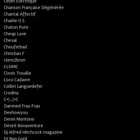
Céleri Electrique
Chanson Française Dégénérée
Chantal Affectif
Charlie O.S
Chaton Pute
Cheap Love
Cheval
Chouferbad
Christian F
clem2bron
CLNMC
Clovis Trouille
Coco Cadavre
Colibri Languedefer
Crodina
C•)_(•C
Damned Frau Frau
Deehowyou
Denni Montono
Désiré Bonaventure
Dj Alfred Hitchcock magazine
DJ Bon Goût