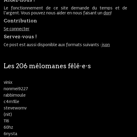
Le fonctionnement de ce site demande du temps et de
l'argent. Vous pouvez nous aider en nous faisant un
don
!
Contribution
Se connecter
Servez-vous !
Ce post est aussi disponible aux formats suivants :
json
Les 206 mélomanes fêlé⋅e⋅s
vinix
nonmei9227
rabbimoule
c4m1lle
stevewornv
(nit)
116
60hz
6nysta