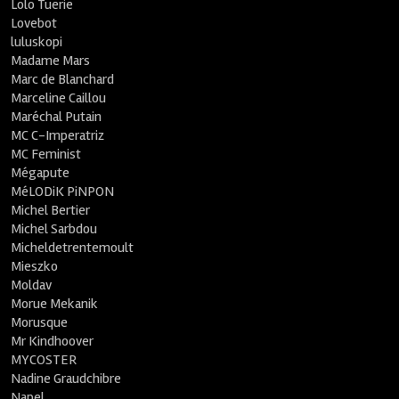
Lolo Tuerie
Lovebot
luluskopi
Madame Mars
Marc de Blanchard
Marceline Caillou
Maréchal Putain
MC C-Imperatriz
MC Feminist
Mégapute
MéLODiK PiNPON
Michel Bertier
Michel Sarbdou
Micheldetrentemoult
Mieszko
Moldav
Morue Mekanik
Morusque
Mr Kindhoover
MYCOSTER
Nadine Graudchibre
Napel