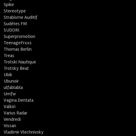
Spike
Stereotype
Strabisme Auditif
Sudètes FM
SUDORI
Superpromotion
TeenageFrxxs
Thomas Berlin
Treas
Trotski Nautique
Trotsky Beat
Ubik
Ubunoir
ulfablabla
Umfw
Vagina Dentata
Valkiri
Varius Radar
Vendredi
Vissan
Vladimir Vlechnivsky