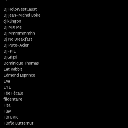
DJ HoloWestCaust
DJ Jean-Michel Boire
dj klingon
DJ MiX Me
DJ Mmmmmmhh
Dj No Breakfast
DJ Pute-Acier
DJ-PIE
DJGrigri
Dominique Thomas
Eat Rabbit
Edmond Leprince
Eva
EYE
Fée Fécale
fildentaire
Fita
Flav
Flo BRK
Floflo Butternut