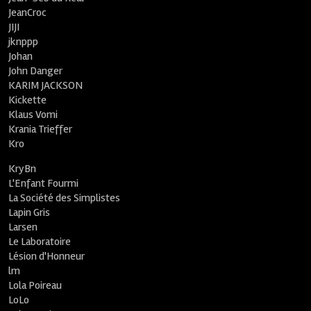
JeanCroc
JIJI
jknppp
Johan
John Danger
KARIM JACKSON
Kickette
Klaus Vomi
Krania Trieffer
Kro
KryBn
L'Enfant Fourmi
La Société des Simplistes
Lapin Gris
Larsen
Le Laboratoire
Lésion d'Honneur
lm
Lola Poireau
LoLo