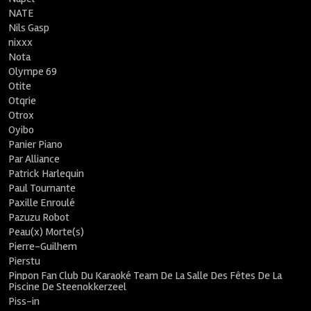
NATE
Nils Gasp
nixxx
Nota
Olympe 69
Otite
Otqrie
Otrox
Oyibo
Panier Piano
Par Alliance
Patrick Harlequin
Paul Tournante
Paxille Enroulé
Pazuzu Robot
Peau(x) Morte(s)
Pierre-Guilhem
Pierstu
Pinpon Fan Club Du Karaoké Team De La Salle Des Fêtes De La
Piscine De Steenokkerzeel
Piss-in