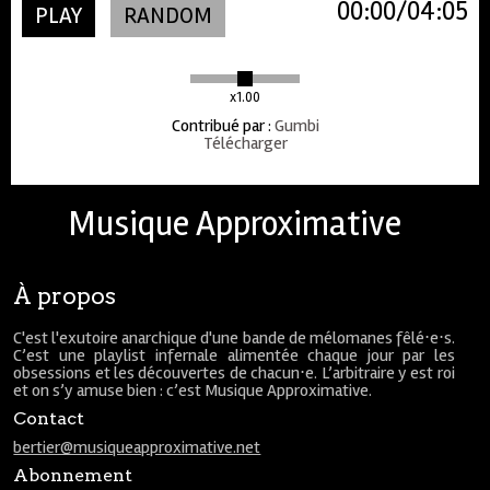
00:00
04:05
PLAY
RANDOM
x1.00
Contribué par
:
Gumbi
Télécharger
Musique Approximative
À propos
C'est l'exutoire anarchique d'une bande de mélomanes fêlé⋅e⋅s.
C’est une playlist infernale alimentée chaque jour par les
obsessions et les découvertes de chacun⋅e. L’arbitraire y est roi
et on s’y amuse bien : c’est Musique Approximative.
Contact
bertier@musiqueapproximative.net
Abonnement