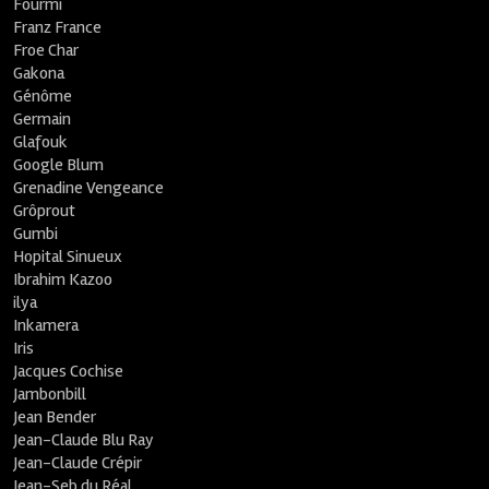
Fourmi
Franz France
Froe Char
Gakona
Génôme
Germain
Glafouk
Google Blum
Grenadine Vengeance
Grôprout
Gumbi
Hopital Sinueux
Ibrahim Kazoo
ilya
Inkamera
Iris
Jacques Cochise
Jambonbill
Jean Bender
Jean-Claude Blu Ray
Jean-Claude Crépir
Jean-Seb du Réal