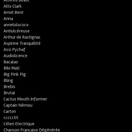
Altered Beast
Alto Clark
Amel Bent
Anna
annelolococo
Antiulcéreuse
Arthur de Rastignac
Aspirine Tranquillité
Assi Pychaf
Audiolicence
Bacalao
Bibi Mati
Big Pink Pig
Bling
Brebis
Brutal
Cactus Mouth Informer
Captain Némou
Carton
ccccctrl
Céleri Electrique
Chanson Française Dégénérée