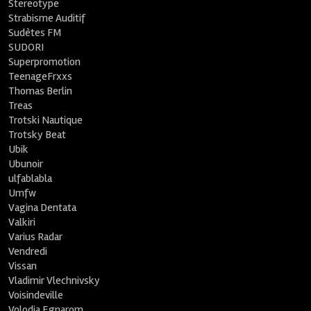
Stereotype
Strabisme Auditif
Sudètes FM
SUDORI
Superpromotion
TeenageFrxxs
Thomas Berlin
Treas
Trotski Nautique
Trotsky Beat
Ubik
Ubunoir
ulfablabla
Umfw
Vagina Dentata
Valkiri
Varius Radar
Vendredi
Vissan
Vladimir Vlechnivsky
Voisindeville
Volodia Egnarom