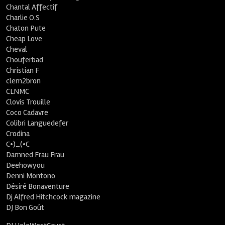
Chantal Affectif
Charlie O.S
Chaton Pute
Cheap Love
Cheval
Chouferbad
Christian F
clem2bron
CLNMC
Clovis Trouille
Coco Cadavre
Colibri Languedefer
Crodina
C•)_(•C
Damned Frau Frau
Deehowyou
Denni Montono
Désiré Bonaventure
Dj Alfred Hitchcock magazine
DJ Bon Goût