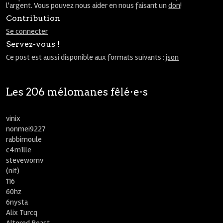
l'argent. Vous pouvez nous aider en nous faisant un
don
!
Contribution
Se connecter
Servez-vous !
Ce post est aussi disponible aux formats suivants :
json
Les 206 mélomanes fêlé⋅e⋅s
vinix
nonmei9227
rabbimoule
c4m1lle
stevewornv
(nit)
116
60hz
6nysta
Alix Turcq