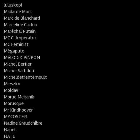
luluskopi
Madame Mars
Marc de Blanchard
Marceline Caillou
Maréchal Putain
MC C-Imperatriz
MC Feminist
Mégapute
MéLODiK PiNPON
Michel Bertier
Michel Sarbdou
Micheldetrentemoult
Mieszko
Moldav
Morue Mekanik
Morusque
Mr Kindhoover
MYCOSTER
Nadine Graudchibre
Napel
NATE