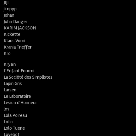
JIJI
jknppp
Johan
John Danger
KARIM JACKSON
Kickette
Klaus Vomi
Krania Trieffer
Kro
KryBn
L'Enfant Fourmi
La Société des Simplistes
Lapin Gris
Larsen
Le Laboratoire
Lésion d'Honneur
lm
Lola Poireau
LoLo
Lolo Tuerie
Lovebot