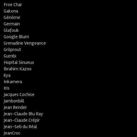
Froe Char
Gakona
Génôme
Germain
Glafouk
Google Blum
Grenadine Vengeance
Grôprout
Gumbi
Hopital Sinueux
Ibrahim Kazoo
ilya
Inkamera
Iris
Jacques Cochise
Jambonbill
Jean Bender
Jean-Claude Blu Ray
Jean-Claude Crépir
Jean-Seb du Réal
JeanCroc