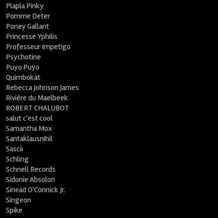
Plapla Pinky
Pomme Deter
Poney Gallant
Princesse Yphilis
Professeur Impetigo
Psychotine
Puyo Puyo
Quimbokat
Rebecca Johnson James
Rivière du Maelbeek
ROBERT CHALUBOT
salut c'est cool
Samantha Mox
Santaklausnihil
Sascii
Schling
Schnell Records
Sidonie Absolon
Sinead O'Connick Jr.
Singeon
Spike