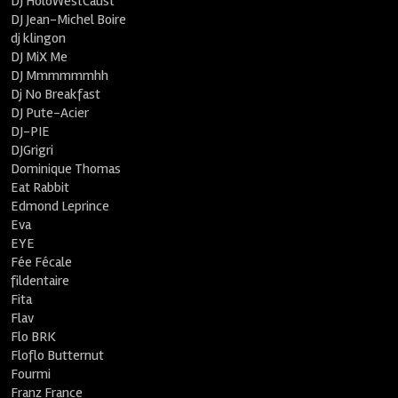
DJ HoloWestCaust
DJ Jean-Michel Boire
dj klingon
DJ MiX Me
DJ Mmmmmmhh
Dj No Breakfast
DJ Pute-Acier
DJ-PIE
DJGrigri
Dominique Thomas
Eat Rabbit
Edmond Leprince
Eva
EYE
Fée Fécale
fildentaire
Fita
Flav
Flo BRK
Floflo Butternut
Fourmi
Franz France