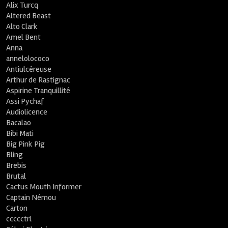
Alix Turcq
Altered Beast
Alto Clark
Amel Bent
Anna
annelolococo
Antiulcéreuse
Arthur de Rastignac
Aspirine Tranquillité
Assi Pychaf
Audiolicence
Bacalao
Bibi Mati
Big Pink Pig
Bling
Brebis
Brutal
Cactus Mouth Informer
Captain Némou
Carton
ccccctrl