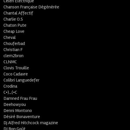
Céleri Electrique
Chanson Française Dégénérée
Chantal Affectif
Charlie O.S
Chaton Pute
Cheap Love
Cheval
Chouferbad
Christian F
clem2bron
CLNMC
Clovis Trouille
Coco Cadavre
Colibri Languedefer
Crodina
C•)_(•C
Damned Frau Frau
Deehowyou
Denni Montono
Désiré Bonaventure
Dj Alfred Hitchcock magazine
DJ Bon Goût