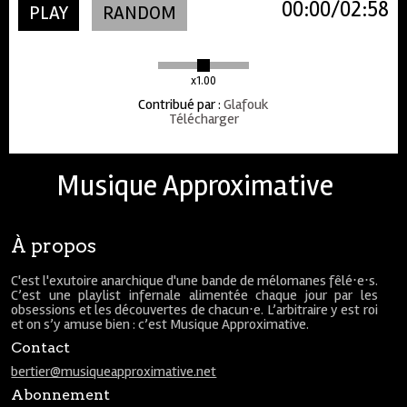
00:00
02:58
PLAY
RANDOM
x1.00
Contribué par
:
Glafouk
Télécharger
Musique Approximative
À propos
C'est l'exutoire anarchique d'une bande de mélomanes fêlé⋅e⋅s.
C’est une playlist infernale alimentée chaque jour par les
obsessions et les découvertes de chacun⋅e. L’arbitraire y est roi
et on s’y amuse bien : c’est Musique Approximative.
Contact
bertier@musiqueapproximative.net
Abonnement