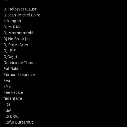
DJ HoloWestCaust
DJ Jean-Michel Boire
dj klingon
DJ MiX Me
DJ Mmmmmmhh
Dj No Breakfast
DJ Pute-Acier
DJ-PIE
DJGrigri
Dominique Thomas
Eat Rabbit
Edmond Leprince
Eva
EYE
Fée Fécale
fildentaire
Fita
Flav
Flo BRK
Floflo Butternut