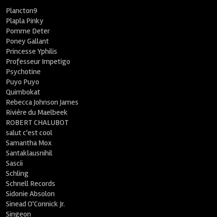
Plancton9
Plapla Pinky
Pomme Deter
Poney Gallant
Princesse Yphilis
Professeur Impetigo
Psychotine
Puyo Puyo
Quimbokat
Rebecca Johnson James
Rivière du Maelbeek
ROBERT CHALUBOT
salut c'est cool
Samantha Mox
Santaklausnihil
Sascii
Schling
Schnell Records
Sidonie Absolon
Sinead O'Connick Jr.
Singeon