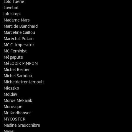
Lolo Tuerie
Lovebot
luluskopi
Madame Mars
Marc de Blanchard
Marceline Caillou
Maréchal Putain
MC C-Imperatriz
MC Feminist
Mégapute
MéLODiK PiNPON
Michel Bertier
Michel Sarbdou
Micheldetrentemoult
Mieszko
Moldav
Morue Mekanik
Morusque
Mr Kindhoover
MYCOSTER
Nadine Graudchibre
Napel