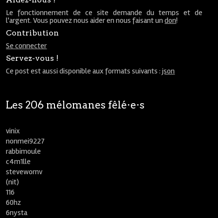
Le fonctionnement de ce site demande du temps et de
l'argent. Vous pouvez nous aider en nous faisant un
don
!
Contribution
Se connecter
Servez-vous !
Ce post est aussi disponible aux formats suivants :
json
Les 206 mélomanes fêlé⋅e⋅s
vinix
nonmei9227
rabbimoule
c4m1lle
stevewornv
(nit)
116
60hz
6nysta