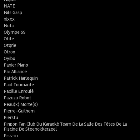
NATE
Nils Gasp
nixxx
Nota
Olympe 69
Otite
Otqrie
Otrox
Oyibo
Panier Piano
Par Alliance
Patrick Harlequin
Paul Tournante
Paxille Enroulé
Pazuzu Robot
Peau(x) Morte(s)
Pierre-Guilhem
Pierstu
Pinpon Fan Club Du Karaoké Team De La Salle Des Fêtes De La
Piscine De Steenokkerzeel
Piss-in