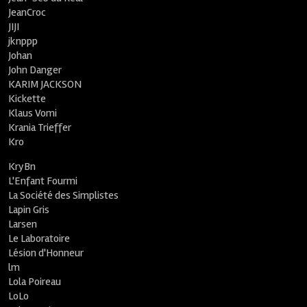
JeanCroc
JIJI
jknppp
Johan
John Danger
KARIM JACKSON
Kickette
Klaus Vomi
Krania Trieffer
Kro
KryBn
L'Enfant Fourmi
La Société des Simplistes
Lapin Gris
Larsen
Le Laboratoire
Lésion d'Honneur
lm
Lola Poireau
LoLo