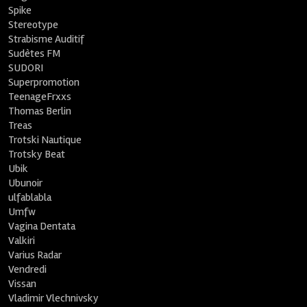
Spike
Stereotype
Strabisme Auditif
Sudètes FM
SUDORI
Superpromotion
TeenageFrxxs
Thomas Berlin
Treas
Trotski Nautique
Trotsky Beat
Ubik
Ubunoir
ulfablabla
Umfw
Vagina Dentata
Valkiri
Varius Radar
Vendredi
Vissan
Vladimir Vlechnivsky