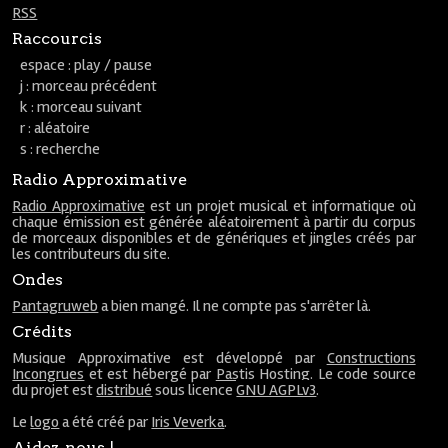
RSS
Raccourcis
espace : play / pause
j : morceau précédent
k : morceau suivant
r : aléatoire
s : recherche
Radio Approximative
Radio Approximative
est un projet musical et informatique où
chaque émission est générée aléatoirement à partir du corpus
de morceaux disponibles et de génériques et jingles créés par
les contributeurs du site.
Ondes
Pantagruweb
a bien mangé. Il ne compte pas s'arrêter là.
Crédits
Musique Approximative est développé par
Constructions
Incongrues
et est hébergé par
Pastis Hosting
. Le code source
du projet est
distribué
sous licence
GNU AGPLv3
.
Le
logo
a été créé par
Iris Veverka
.
Aidez-nous !