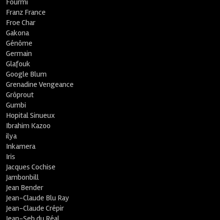
Fourmi
Franz France
Froe Char
Gakona
Génôme
Germain
Glafouk
Google Blum
Grenadine Vengeance
Grôprout
Gumbi
Hopital Sinueux
Ibrahim Kazoo
ilya
Inkamera
Iris
Jacques Cochise
Jambonbill
Jean Bender
Jean-Claude Blu Ray
Jean-Claude Crépir
Jean-Seb du Réal