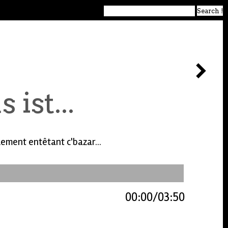
ist...
blement entêtant c'bazar...
00:00
03:50