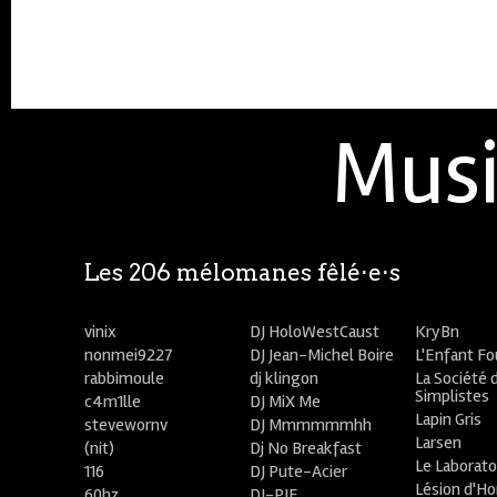
Musi
Les 206 mélomanes fêlé⋅e⋅s
vinix
DJ HoloWestCaust
KryBn
nonmei9227
DJ Jean-Michel Boire
L'Enfant F
rabbimoule
dj klingon
La Société 
Simplistes
c4m1lle
DJ MiX Me
Lapin Gris
stevewornv
DJ Mmmmmmhh
Larsen
(nit)
Dj No Breakfast
Le Laborato
116
DJ Pute-Acier
Lésion d'H
60hz
DJ-PIE