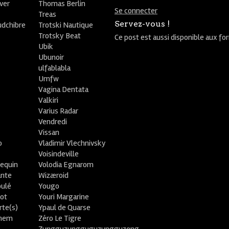
ver
Thomas Berlin
Se connecter
R
Treas
Servez-vous !
udchibre
Trotski Nautique
Trotsky Beat
Ce post est aussi disponible aux fo
Ubik
Ubunoir
ulfablabla
Umfw
Vagina Dentata
Valkiri
Varius Radar
Vendredi
Vissan
o
Vladimir Vlechnivsky
e
Voisindeville
lequin
Volodia Egnarom
ante
Wizæroid
oulé
Yougo
ot
Youri Margarine
rte(s)
Ypaul de Quarse
lhem
Zéro Le Tigre