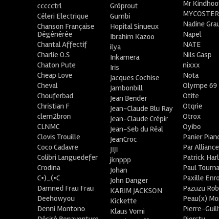
Mr Kindhoo
ccccctrl
Grôprout
MYCOSTE
Céleri Electrique
Gumbi
Nadine Gra
Chanson Française
Hopital Sinueux
Dégénérée
Napel
Ibrahim Kazoo
Chantal Affectif
NATE
ilya
Charlie O.S
Nils Gasp
Inkamera
Chaton Pute
nixxx
Iris
Cheap Love
Nota
Jacques Cochise
Cheval
Olympe 69
Jambonbill
Chouferbad
Otite
Jean Bender
Christian F
Otqrie
Jean-Claude Blu Ray
clem2bron
Otrox
Jean-Claude Crépir
CLNMC
Oyibo
Jean-Seb du Réal
Clovis Trouille
Panier Pian
JeanCroc
Coco Cadavre
Par Allianc
JIJI
Colibri Languedefer
Patrick Har
jknppp
Crodina
Paul Tourn
Johan
C•)_(•C
Paxille Enr
John Danger
Damned Frau Frau
Pazuzu Rob
KARIM JACKSON
Deehowyou
Peau(x) Mo
Kickette
Denni Montono
Pierre-Gui
Klaus Vomi