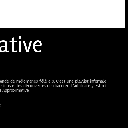
ative
bande de mélomanes fêlé⋅e⋅s. C’est une playlist infernale
sions et les découvertes de chacun⋅e. L’arbitraire y est roi
ue Approximative.
t