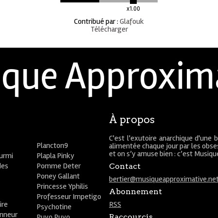
x1.00
Contribué par
:
Glafouk
Télécharger
que Approxim
À propos
C'est l'exutoire anarchique d'une 
Plancton9
alimentée chaque jour par les obses
et on s’y amuse bien : c’est Musiq
ourmi
Plapla Pinky
des
Pomme Deter
Contact
Poney Gallant
bertier@musiqueapproximative.ne
Princesse Yphilis
Abonnement
Professeur Impetigo
ire
RSS
Psychotine
onneur
Puyo Puyo
Raccourcis