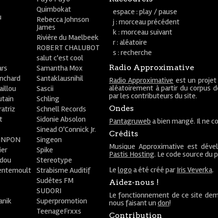
Quimbokat
espace : play / pause
u
Rebecca Johnson
j : morceau précédent
James
k : morceau suivant
Rivière du Maelbeek
r : aléatoire
ROBERT CHALUBOT
s : recherche
salut c'est cool
Radio Approximative
rs
Samantha Mox
anchard
Santaklausnihil
Radio Approximative
est un projet
aléatoirement à partir du corpus 
aillou
Sascii
par les contributeurs du site.
utain
Schling
Ondes
atriz
Schnell Records
t
Sidonie Absolon
Pantagruweb
a bien mangé. Il ne co
Sinead O'Connick Jr.
Crédits
PiNPON
Singeon
Musique Approximative est déve
ier
Spike
Pastis Hosting
. Le code source du 
bdou
Stereotype
Le
logo
a été créé par
Iris Veverka
.
entemoult
Strabisme Auditif
Sudètes FM
Aidez-nous !
SUDORI
Le fonctionnement de ce site dem
anik
Superpromotion
nous faisant un
don
!
TeenageFrxxs
Contribution