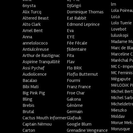
lm
6nysta
DJGrigri
Lola Poirea
Alix Turcq
Dominique Thomas
LoLo
Altered Beast
Eat Rabbit
Lolo Tuerie
Alto Clark
Edmond Leprince
Lovebot
Amel Bent
Eva
luluskopi
Anna
EYE
Madame Ma
annelolococo
Fée Fécale
Marc de Bl
Antiulcéreuse
fildentaire
Marceline C
Arthur de Rastignac
Fita
Maréchal P
Aspirine Tranquillité
Flav
MC C-Imper
Assi Pychaf
Flo BRK
MC Feminis
Audiolicence
Floflo Butternut
Mégapute
Bacalao
Fourmi
MéLODiK 
Bibi Mati
Franz France
Michel Bert
Big Pink Pig
Froe Char
Michel Sar
Bling
Gakona
Micheldetr
Brebis
Génôme
Mieszko
Brutal
Germain
Moldav
Cactus Mouth Informer
Glafouk
Morue Mek
Captain Némou
Google Blum
Morusque
Carton
Grenadine Vengeance